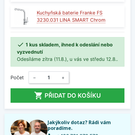
Kuchyňská baterie Franke FS
3230.031 LINA SMART Chrom

1 kus skladem, ihned k odeslání nebo
vyzvednutí
Odesíláme zítra (11.8.), u vás ve středu 12.8..
Počet
−
+

PŘIDAT DO KOŠÍKU
Jakýkoliv dotaz? Rádi vám
poradíme.