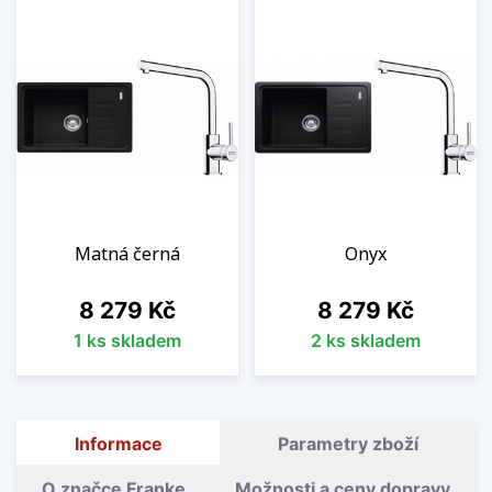
Matná černá
Onyx
Cena
Cena
8 279 Kč
8 279 Kč
1 ks skladem
2 ks skladem
Informace
Parametry zboží
O značce Franke
Možnosti a ceny dopravy