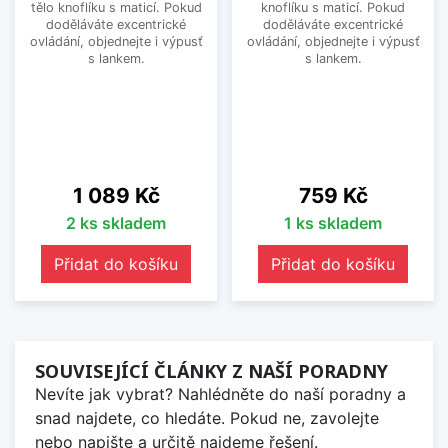
tělo knoflíku s maticí. Pokud
knoflíku s maticí. Pokud
doděláváte excentrické
doděláváte excentrické
ovládání, objednejte i výpusť
ovládání, objednejte i výpusť
s lankem.
s lankem.
Cena
Cena
1 089 Kč
759 Kč
2 ks skladem
1 ks skladem
Přidat do košíku
Přidat do košíku
SOUVISEJÍCÍ ČLÁNKY Z NAŠÍ PORADNY
Nevíte jak vybrat? Nahlédněte do naší poradny a
snad najdete, co hledáte. Pokud ne, zavolejte
nebo napište a určitě najdeme řešení.