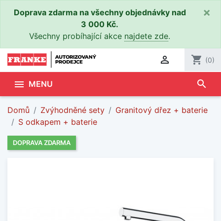
×
Doprava zdarma na všechny objednávky nad
3 000 Kč.
Všechny probíhající akce
najdete zde
.

shopping_cart
(0)
search

MENU
Domů
Zvýhodněné sety
Granitový dřez + baterie
S odkapem + baterie
DOPRAVA ZDARMA