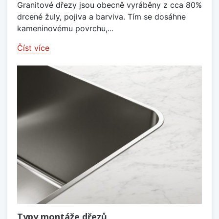
Granitové dřezy jsou obecně vyráběny z cca 80%
drcené žuly, pojiva a barviva. Tím se dosáhne
kameninovému povrchu,...
Číst více
Typy montáže dřezů