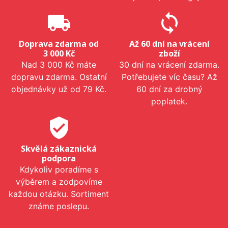
local_shipping
sync
Doprava zdarma od
Až 60 dní na vrácení
3 000 Kč
zboží
Nad 3 000 Kč máte
30 dní na vrácení zdarma.
dopravu zdarma. Ostatní
Potřebujete víc času? Až
objednávky už od 79 Kč.
60 dní za drobný
poplatek.
verified_user
Skvělá zákaznická
podpora
Kdykoliv poradíme s
výběrem a zodpovíme
každou otázku. Sortiment
známe poslepu.