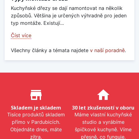
Kuchyňské dřezy se dají namontovat na několik
způsobů. Většina je určených výhradně pro jeden
typ montáže. Existují...
Číst více
Všechny články a témata najdete
v naší poradně
.
Proč nakupovat u nás?
store_mall_directory
home
Skladem je skladem
30 let zkušeností v oboru
Tisíce produktů skladem
Máme vlastní kuchyňské
přímo v Pardubicích.
studio a vyrábíme
Objednáte dnes, máte
špičkové kuchyně. Víme
zítra.
přesně, co funguje.