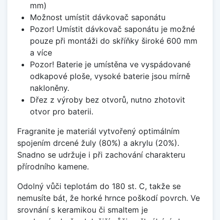
mm)
Možnost umístit dávkovač saponátu
Pozor! Umístit dávkovač saponátu je možné
pouze při montáži do skříňky široké 600 mm
a více
Pozor! Baterie je umístěna ve vyspádované
odkapové ploše, vysoké baterie jsou mírně
nakloněny.
Dřez z výroby bez otvorů, nutno zhotovit
otvor pro baterii.
Fragranite je materiál vytvořený optimálním
spojením drcené žuly (80%) a akrylu (20%).
Snadno se udržuje i při zachování charakteru
přírodního kamene.
Odolný vůči teplotám do 180 st. C, takže se
nemusíte bát, že horké hrnce poškodí povrch. Ve
srovnání s keramikou či smaltem je