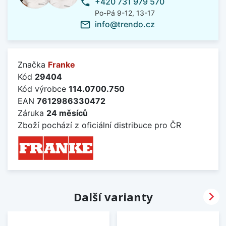
+420 731 979 570
phone
Po-Pá 9-12, 13-17
info@trendo.cz
mail_outline
Značka
Franke
Kód
29404
Kód výrobce
114.0700.750
EAN
7612986330472
Záruka
24 měsíců
Zboží pochází z oficiální distribuce pro ČR

Další varianty