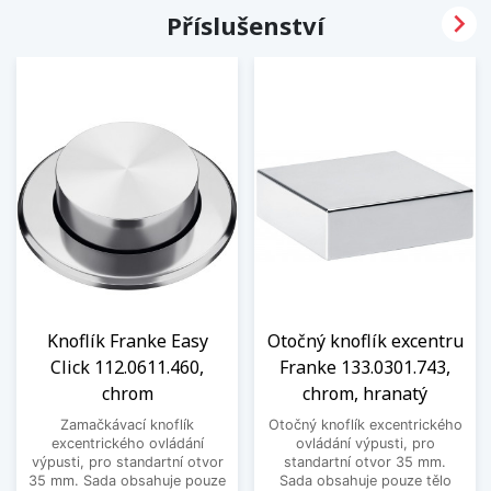

Příslušenství
Knoflík Franke Easy
Otočný knoflík excentru
Click 112.0611.460,
Franke 133.0301.743,
chrom
chrom, hranatý
Zamačkávací knoflík
Otočný knoflík excentrického
excentrického ovládání
ovládání výpusti, pro
výpusti, pro standartní otvor
standartní otvor 35 mm.
35 mm. Sada obsahuje pouze
Sada obsahuje pouze tělo