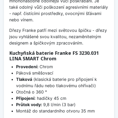
mnohonásobně odolnější vůči poškrábání. Je
také odolný vůči poškození agresivními materiály
- např. čistícími prostředky, ovocnými šťávami
nebo vínem.
Dřezy Franke patří mezi světovou špičku - dřezy
jsou vyhlášené svou kvalitou, nezaměnitelným
designem a špičkovým zpracováním.
Kuchyňská baterie Franke FS 3230.031
LINA SMART Chrom
Provedení:
Chrom
Páková směšovací
Tlaková
(klasická baterie pro připojení k
vodnímu řádu nebo tlakovému ohřívači)
Otočná o 360 °
Připojení:
hadičky 45 cm
Průtok vody:
9,8 l/min (3 bar)
Montáž do standardního otvoru 35 mm