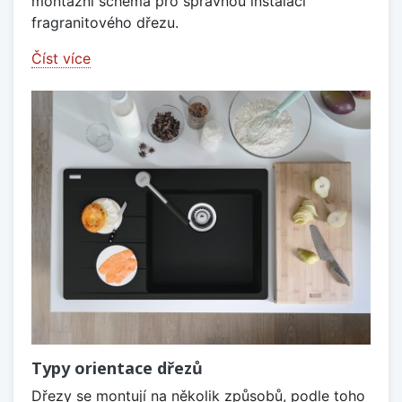
montážní schéma pro správnou instalaci
fragranitového dřezu.
Číst více
Typy orientace dřezů
Dřezy se montují na několik způsobů, podle toho