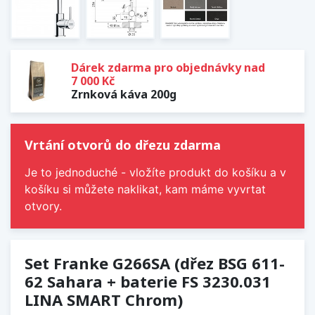
Dárek zdarma pro objednávky nad
7 000 Kč
Zrnková káva 200g
Vrtání otvorů do dřezu zdarma
Je to jednoduché - vložíte produkt do košíku a v
košíku si můžete naklikat, kam máme vyvrtat
otvory.
Set Franke G266SA (dřez BSG 611-
62 Sahara + baterie FS 3230.031
LINA SMART Chrom)