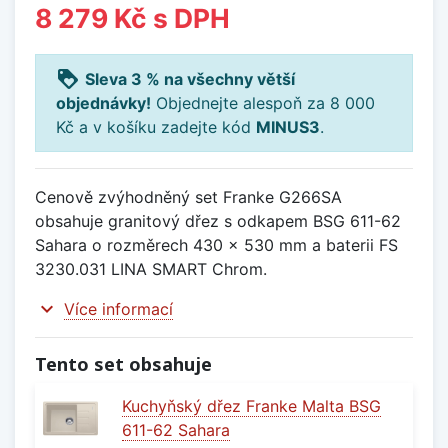
8 279 Kč
s DPH
loyalty
Sleva 3 % na všechny větší
objednávky!
Objednejte alespoň za 8 000
Kč a v košíku zadejte kód
MINUS3
.
Cenově zvýhodněný set Franke G266SA
obsahuje granitový dřez s odkapem BSG 611-62
Sahara o rozměrech 430 x 530 mm a baterii FS
3230.031 LINA SMART Chrom.
expand_more
Více informací
Tento set obsahuje
Kuchyňský dřez Franke Malta BSG
611-62 Sahara