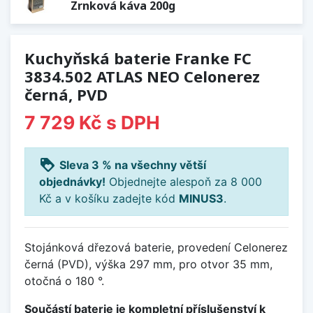
Zrnková káva 200g
Kuchyňská baterie Franke FC
3834.502 ATLAS NEO Celonerez
černá, PVD
7 729 Kč
s DPH
loyalty
Sleva 3 % na všechny větší
objednávky!
Objednejte alespoň za 8 000
Kč a v košíku zadejte kód
MINUS3
.
Stojánková dřezová baterie, provedení Celonerez
černá (PVD), výška 297 mm, pro otvor 35 mm,
otočná o 180 °.
Součástí baterie je kompletní příslušenství k