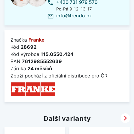
+420 731 979 570
phone
Po-Pá 9-12, 13-17
info@trendo.cz
mail_outline
Značka
Franke
Kód
28692
Kód výrobce
115.0550.424
EAN
7612985552639
Záruka
24 měsíců
Zboží pochází z oficiální distribuce pro ČR

Další varianty