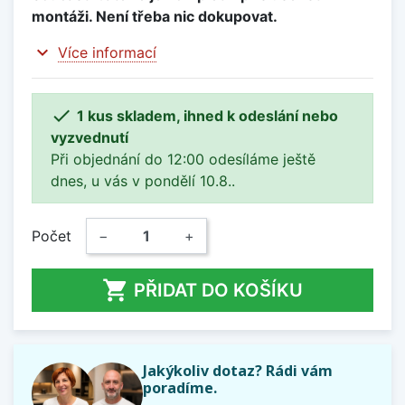
montáži. Není třeba nic dokupovat.
expand_more
Více informací

1 kus skladem, ihned k odeslání nebo
vyzvednutí
Při objednání do 12:00 odesíláme ještě
dnes, u vás v pondělí 10.8..
Počet
−
+

PŘIDAT DO KOŠÍKU
Jakýkoliv dotaz? Rádi vám
poradíme.