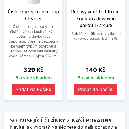
Čisticí sprej Franke Tap
Rohový ventil s filtrem,
Cleaner
krytkou a kovovou
pákou 1/2 x 3/8
Čistící sprej vhodný pro
čištění všech kuchyňských
Roháček s filtrem, krytkou a
baterií a dávkovačů
kovovou pákou 1/2 x 3/8.
saponátu. Sprej je bezpečný
ke všem typům povrchů a
jednoduše odstraní veškerý
vodní kámen. Objem 250 ml.
Cena
Cena
329 Kč
140 Kč
5 a více skladem
5 a více skladem
Přidat do košíku
Přidat do košíku
SOUVISEJÍCÍ ČLÁNKY Z NAŠÍ PORADNY
Nevíte jak vybrat? Nahlédněte do naší poradny a