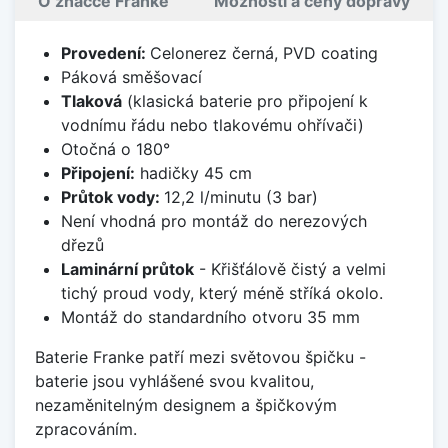
O značce Franke
Možnosti a ceny dopravy
Provedení:
Celonerez černá, PVD coating
Páková směšovací
Tlaková
(klasická baterie pro připojení k
vodnímu řádu nebo tlakovému ohřívači)
Otočná o 180°
Připojení:
hadičky 45 cm
Průtok vody:
12,2 l/minutu (3 bar)
Není vhodná pro montáž do nerezových
dřezů
Laminární průtok
- Křišťálově čistý a velmi
tichý proud vody, který méně stříká okolo.
Montáž do standardního otvoru 35 mm
Baterie Franke patří mezi světovou špičku -
baterie jsou vyhlášené svou kvalitou,
nezaměnitelným designem a špičkovým
zpracováním.