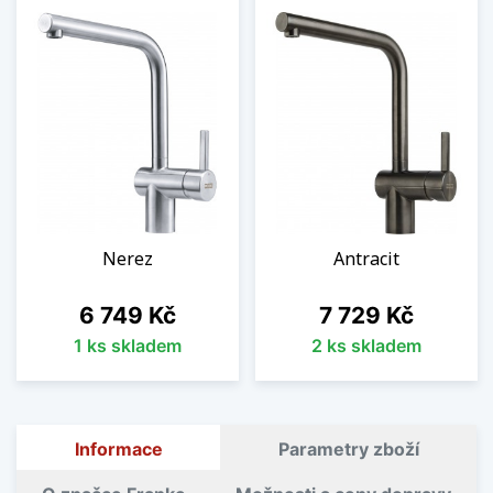
Nerez
Antracit
Cena
Cena
6 749 Kč
7 729 Kč
1 ks skladem
2 ks skladem
Informace
Parametry zboží