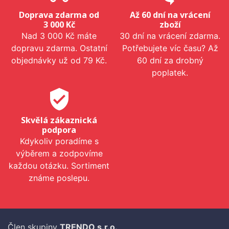
Doprava zdarma od
Až 60 dní na vrácení
3 000 Kč
zboží
Nad 3 000 Kč máte
30 dní na vrácení zdarma.
dopravu zdarma. Ostatní
Potřebujete víc času? Až
objednávky už od 79 Kč.
60 dní za drobný
poplatek.
verified_user
Skvělá zákaznická
podpora
Kdykoliv poradíme s
výběrem a zodpovíme
každou otázku. Sortiment
známe poslepu.
Člen skupiny
TRENDO s.r.o.