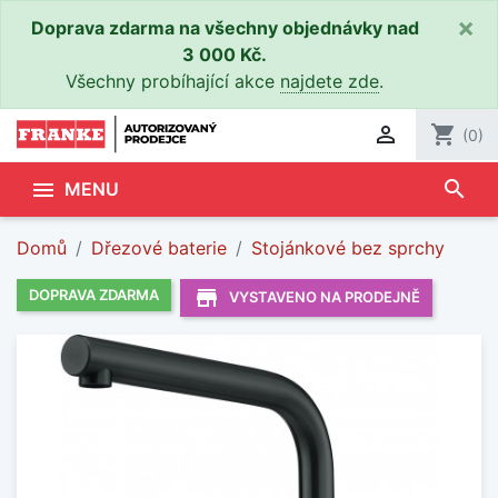
×
Doprava zdarma na všechny objednávky nad
3 000 Kč.
Všechny probíhající akce
najdete zde
.

shopping_cart
(0)
search

MENU
Domů
Dřezové baterie
Stojánkové bez sprchy
store_mall_directory
DOPRAVA ZDARMA
VYSTAVENO NA PRODEJNĚ