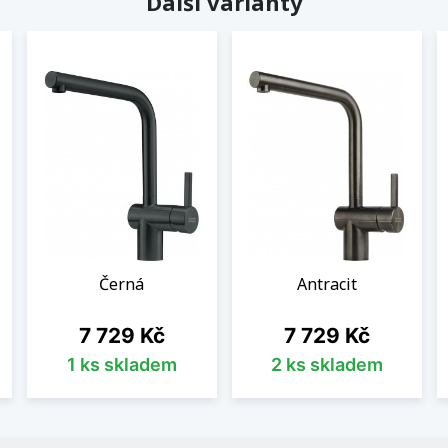
Další varianty
Černá
Antracit
Cena
Cena
7 729 Kč
7 729 Kč
1 ks skladem
2 ks skladem