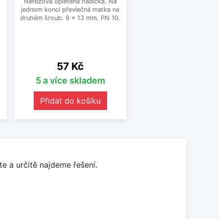
Nerezová opletená hadička. Na
jednom konci převlečná matka na
o
druhém šroub. 9 x 13 mm. PN 10.
Cena
57 Kč
5 a více skladem
Přidat do košíku
e a určitě najdeme řešení.