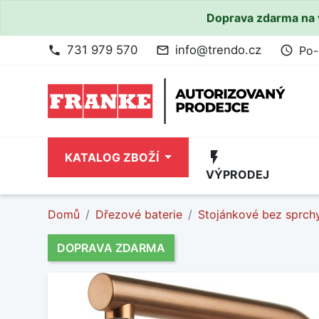
Doprava zdarma na 
731 979 570
info@trendo.cz
Po-
phone
mail_outline
access_time
flash_on
KATALOG ZBOŽÍ
VÝPRODEJ
Domů
Dřezové baterie
Stojánkové bez sprch
DOPRAVA ZDARMA