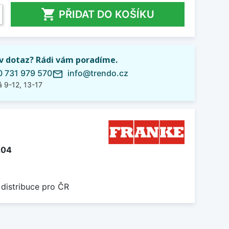

PŘIDAT DO KOŠÍKU
iv dotaz? Rádi vám poradíme.
 731 979 570
info@trendo.cz
mail_outline
 9-12, 13-17
204
 distribuce pro ČR