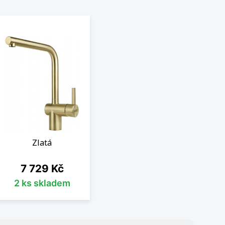
Zlatá
Cena
7 729 Kč
2 ks skladem