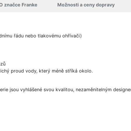
O značce Franke
Možnosti a ceny dopravy
odnímu řádu nebo tlakovému ohřívači)
ezů
 tichý proud vody, který méně stříká okolo.
aterie jsou vyhlášené svou kvalitou, nezaměnitelným desig