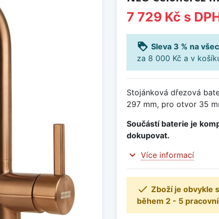
7 729 Kč
s DP
loyalty
Sleva 3 % na všec
za 8 000 Kč a v koší
Stojánková dřezová bate
297 mm, pro otvor 35 mm
Součástí baterie je komp
dokupovat.
expand_more
Více informací

Zboží je obvykle
během 2 - 5 pracovní