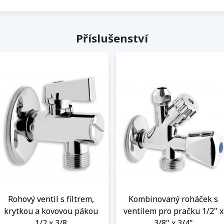
Příslušenství
Rohový ventil s filtrem,
Kombinovaný roháček s
krytkou a kovovou pákou
ventilem pro pračku 1/2" x
1/2 x 3/8
3/8" x 3/4"