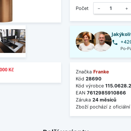
Počet
−
+
Jakýkol
+420
phone
Po-Pá
000 Kč
Značka
Franke
Kód
28690
Kód výrobce
115.0628.
EAN
7612985910866
Záruka
24 měsíců
Zboží pochází z oficiální