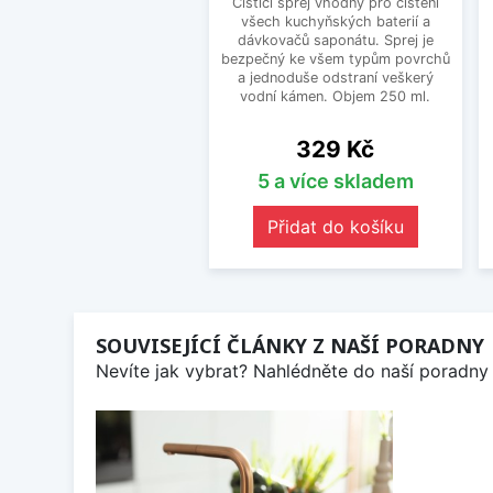
Čistící sprej vhodný pro čištění
všech kuchyňských baterií a
dávkovačů saponátu. Sprej je
bezpečný ke všem typům povrchů
a jednoduše odstraní veškerý
vodní kámen. Objem 250 ml.
Cena
329 Kč
5 a více skladem
Přidat do košíku
SOUVISEJÍCÍ ČLÁNKY Z NAŠÍ PORADNY
Nevíte jak vybrat? Nahlédněte do naší poradny 