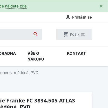
×
kce
najdete zde
.

Přihlásit se

shopping_cart
Košík
(0)
ORADNA
VŠE O
KONTAKT
NÁKUPU
lonerez měděná, PVD
ie Franke FC 3834.505 ATLAS
ěděná, PVD