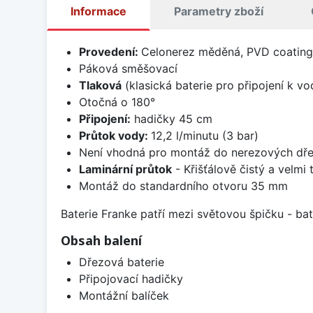
Informace
Parametry zboží
Provedení:
Celonerez měděná, PVD coating
Páková směšovací
Tlaková
(klasická baterie pro připojení k v
Otočná o 180°
Připojení:
hadičky 45 cm
Průtok vody:
12,2 l/minutu (3 bar)
Není vhodná pro montáž do nerezových dř
Laminární průtok
- Křišťálově čistý a velmi
Montáž do standardního otvoru 35 mm
Baterie Franke patří mezi světovou špičku - b
Obsah balení
Dřezová baterie
Připojovací hadičky
Montážní balíček