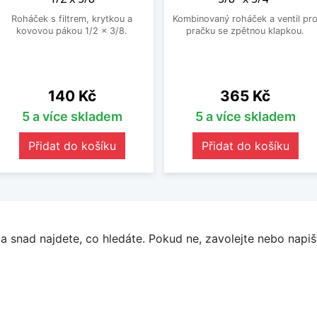
Roháček s filtrem, krytkou a
Kombinovaný roháček a ventil pr
kovovou pákou 1/2 x 3/8.
pračku se zpětnou klapkou.
Cena
Cena
140 Kč
365 Kč
5 a více skladem
5 a více skladem
Přidat do košíku
Přidat do košíku
a snad najdete, co hledáte. Pokud ne, zavolejte nebo napišt