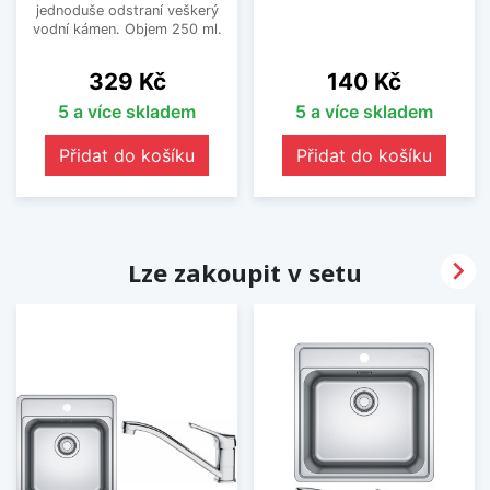
jednoduše odstraní veškerý
vodní kámen. Objem 250 ml.
Cena
Cena
329 Kč
140 Kč
5 a více skladem
5 a více skladem
Přidat do košíku
Přidat do košíku

Lze zakoupit v setu