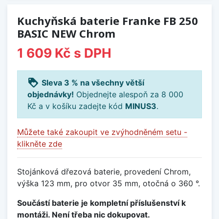
Kuchyňská baterie Franke FB 250
BASIC NEW Chrom
1 609 Kč
s DPH
loyalty
Sleva 3 % na všechny větší
objednávky!
Objednejte alespoň za 8 000
Kč a v košíku zadejte kód
MINUS3
.
Můžete také zakoupit ve zvýhodněném setu -
klikněte zde
Stojánková dřezová baterie, provedení Chrom,
výška 123 mm, pro otvor 35 mm, otočná o 360 °.
Součástí baterie je kompletní příslušenství k
montáži. Není třeba nic dokupovat.