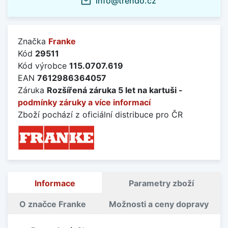
info@trendo.cz
mail_outline
Značka
Franke
Kód
29511
Kód výrobce
115.0707.619
EAN
7612986364057
Záruka
Rozšířená záruka 5 let na kartuši -
podmínky záruky a více informací
Zboží pochází z oficiální distribuce pro ČR
Informace
Parametry zboží
O značce Franke
Možnosti a ceny dopravy