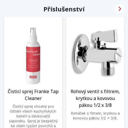

Příslušenství
Čisticí sprej Franke Tap
Rohový ventil s filtrem,
Cleaner
krytkou a kovovou
pákou 1/2 x 3/8
Čistící sprej vhodný pro
čištění všech kuchyňských
Roháček s filtrem, krytkou a
baterií a dávkovačů
kovovou pákou 1/2 x 3/8.
saponátu. Sprej je bezpečný
ke všem typům povrchů a