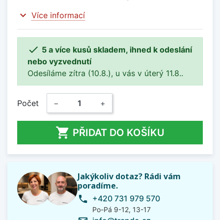
expand_more
Více informací

5 a více kusů skladem, ihned k odeslání
nebo vyzvednutí
Odesíláme zítra (10.8.), u vás v úterý 11.8..
Počet
−
+

PŘIDAT DO KOŠÍKU
Jakýkoliv dotaz? Rádi vám
poradíme.
+420 731 979 570
phone
Po-Pá 9-12, 13-17