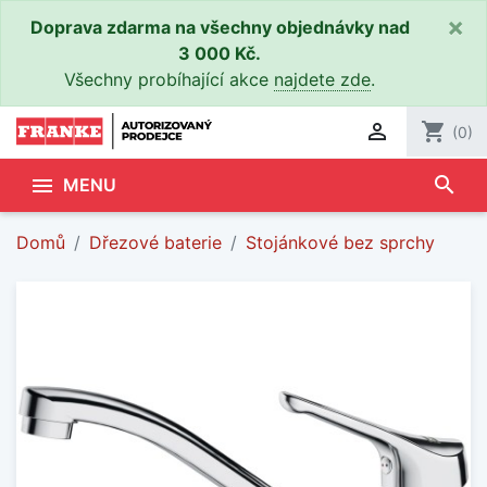
×
Doprava zdarma na všechny objednávky nad
3 000 Kč.
Všechny probíhající akce
najdete zde
.

shopping_cart
(0)
search

MENU
Domů
Dřezové baterie
Stojánkové bez sprchy