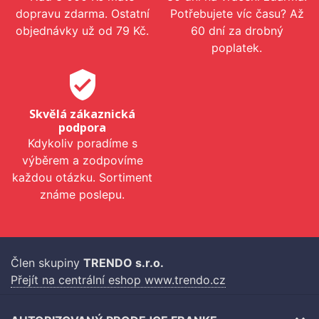
dopravu zdarma. Ostatní
Potřebujete víc času? Až
objednávky už od 79 Kč.
60 dní za drobný
poplatek.
verified_user
Skvělá zákaznická
podpora
Kdykoliv poradíme s
výběrem a zodpovíme
každou otázku. Sortiment
známe poslepu.
Člen skupiny
TRENDO s.r.o.
Přejít na centrální eshop www.trendo.cz