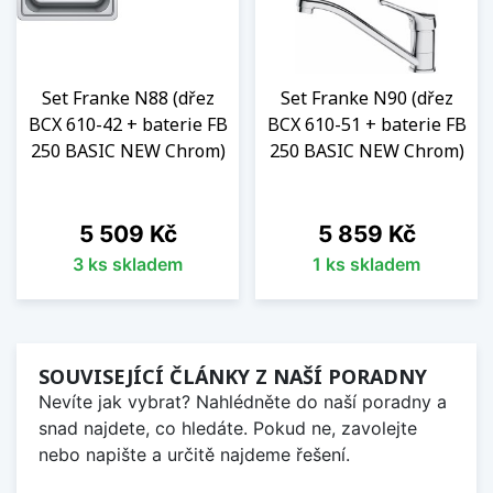
Set Franke N88 (dřez
Set Franke N90 (dřez
BCX 610-42 + baterie FB
BCX 610-51 + baterie FB
250 BASIC NEW Chrom)
250 BASIC NEW Chrom)
Cena
Cena
5 509 Kč
5 859 Kč
3 ks skladem
1 ks skladem
SOUVISEJÍCÍ ČLÁNKY Z NAŠÍ PORADNY
Nevíte jak vybrat? Nahlédněte do naší poradny a
snad najdete, co hledáte. Pokud ne, zavolejte
nebo napište a určitě najdeme řešení.