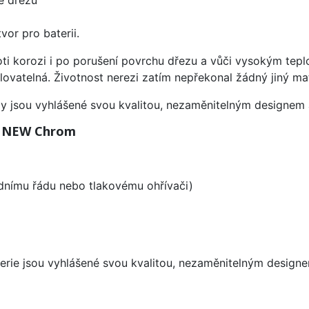
vor pro baterii.
oti korozi i po porušení povrchu dřezu a vůči vysokým tep
yklovatelná. Životnost nerezi zatím nepřekonal žádný jiný mat
ezy jsou vyhlášené svou kvalitou, nezaměnitelným designe
C NEW Chrom
odnímu řádu nebo tlakovému ohřívači)
aterie jsou vyhlášené svou kvalitou, nezaměnitelným desig