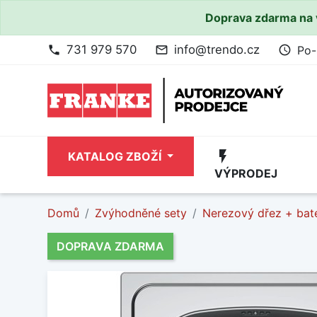
Doprava zdarma na 
731 979 570
info@trendo.cz
Po-
phone
mail_outline
access_time
flash_on
KATALOG ZBOŽÍ
VÝPRODEJ
Domů
Zvýhodněné sety
Nerezový dřez + bate
DOPRAVA ZDARMA