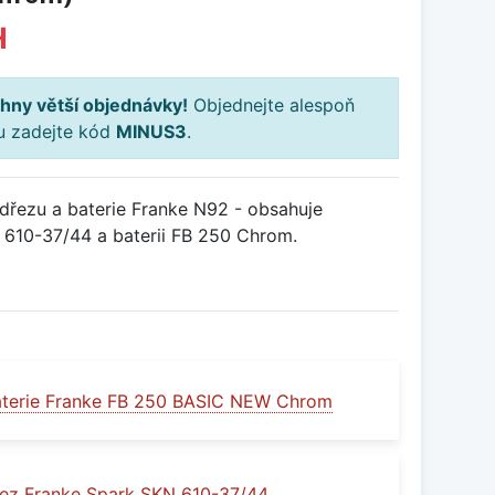
H
hny větší objednávky!
Objednejte alespoň
ku zadejte kód
MINUS3
.
řezu a baterie Franke N92 - obsahuje
610-37/44 a baterii FB 250 Chrom.
aterie Franke FB 250 BASIC NEW Chrom
ez Franke Spark SKN 610-37/44