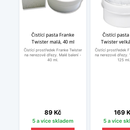
Čistící pasta Franke
Čistící past
Twister malá, 40 ml
Twister velká
Čistící prostředek Franke Twister
Čistící prostředek 
na nerezové dřezy. Malé balení -
na nerezové dřezy. 
40 ml.
125 ml
Cena
Cena
89 Kč
169 
5 a více skladem
5 a více s