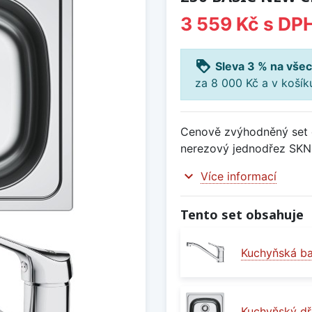
3 559 Kč
s DP
loyalty
Sleva 3 % na všec
za 8 000 Kč a v koší
Cenově zvýhodněný set d
nerezový jednodřez SKN 
expand_more
Více informací
Tento set obsahuje
Kuchyňská b
Kuchyňský dř