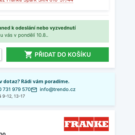
hned k odeslání nebo vyzvednutí
 u vás v pondělí 10.8..

PŘIDAT DO KOŠÍKU
iv dotaz? Rádi vám poradíme.
 731 979 570
info@trendo.cz
mail_outline
 9-12, 13-17
200