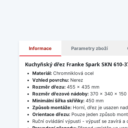
Informace
Parametry zboží
Kuchyňský dřez Franke Spark SKN 610-3
Materiál:
Chromniklová ocel
Vzhled povrchu:
Nerez
Rozměr dřezu:
455 x 435 mm
Rozměr dřezové nádoby:
370 x 340 x 15
Minimální šířka skříňky:
450 mm
Způsob montáže:
Horní, dřez je usazen na
Orientace dřezu:
Pouze jeden způsob mon
Ruční ovládání výpusti - výpusť se zavírá a
Provedení přepadu:
Přepad umístěn ve van