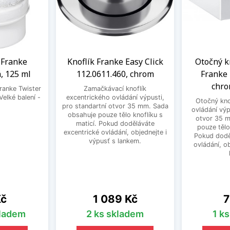
a Franke
Knoflík Franke Easy Click
Otočný k
, 125 ml
112.0611.460, chrom
Franke 
chro
Franke Twister
Zamačkávací knoflík
Velké balení -
excentrického ovládání výpusti,
Otočný kno
.
pro standartní otvor 35 mm. Sada
ovládání výp
obsahuje pouze tělo knoflíku s
otvor 35 
maticí. Pokud doděláváte
pouze tělo
excentrické ovládání, objednejte i
Pokud dodě
výpusť s lankem.
ovládání, o
Cena
C
Kč
1 089 Kč
7
kladem
2 ks skladem
1 k