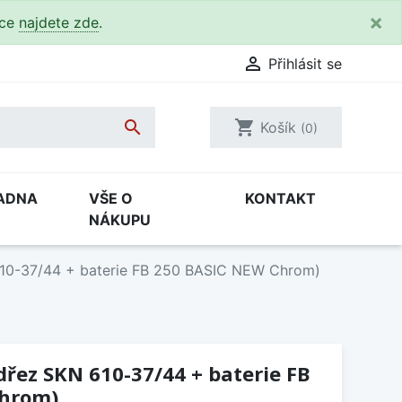
×
kce
najdete zde
.

Přihlásit se

shopping_cart
Košík
(0)
ADNA
VŠE O
KONTAKT
NÁKUPU
610-37/44 + baterie FB 250 BASIC NEW Chrom)
dřez SKN 610-37/44 + baterie FB
Chrom)