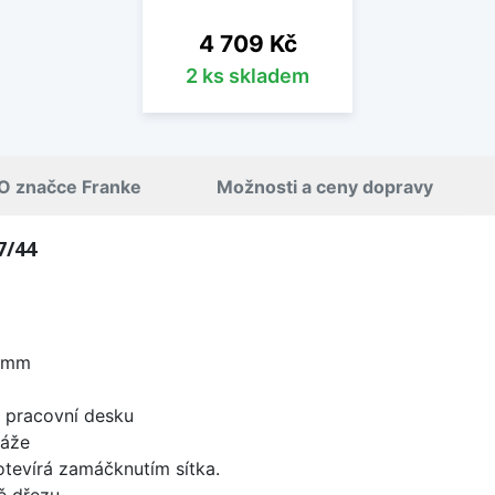
Cena
4 709 Kč
2 ks skladem
O značce Franke
Možnosti a ceny dopravy
7/44
0 mm
d pracovní desku
táže
 otevírá zamáčknutím sítka.
ě dřezu