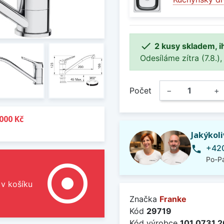

2 kusy skladem, i
Odesíláme zítra (7.8.),
Počet
−
+
000 Kč
Jakýkol
+420
phone
Po-Pá
adjust
 v košíku
Značka
Franke
Kód
29719
Kód výrobce
101.0731.