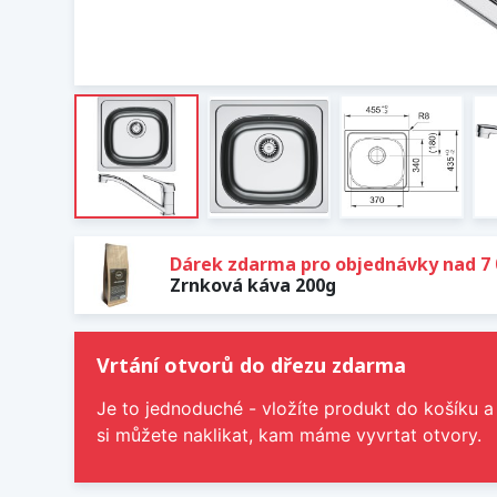
Dárek zdarma pro objednávky nad 7 
Zrnková káva 200g
Vrtání otvorů do dřezu zdarma
Je to jednoduché - vložíte produkt do košíku a
si můžete naklikat, kam máme vyvrtat otvory.