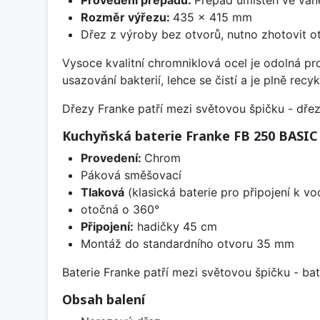
Rozměr výřezu:
435 x 415 mm
Dřez z výroby bez otvorů, nutno zhotovit ot
Vysoce kvalitní chromniklová ocel je odolná pr
usazování bakterií, lehce se čistí a je plně rec
Dřezy Franke patří mezi světovou špičku - dř
Kuchyňská baterie Franke FB 250 BASI
Provedení:
Chrom
Páková směšovací
Tlaková
(klasická baterie pro připojení k v
otočná o 360°
Připojení:
hadičky 45 cm
Montáž do standardního otvoru 35 mm
Baterie Franke patří mezi světovou špičku - b
Obsah balení