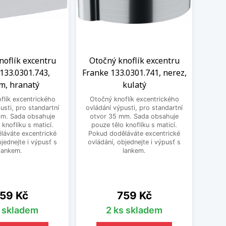
noflík excentru
Otočný knoflík excentru
Otočn
133.0301.743,
Franke 133.0301.741, nerez,
Fr
m, hranatý
kulatý
odb
flík excentrického
Otočný knoflík excentrického
usti, pro standartní
ovládání výpusti, pro standartní
Dřez
mm. Sada obsahuje
otvor 35 mm. Sada obsahuje
ovl
 knoflíku s maticí.
pouze tělo knoflíku s maticí.
vhod
láváte excentrické
Pokud doděláváte excentrické
dodě
bjednejte i výpusť s
ovládání, objednejte i výpusť s
High
lankem.
lankem.
pro
Franke
ena
Cena
59 Kč
759 Kč
s skladem
2 ks skladem