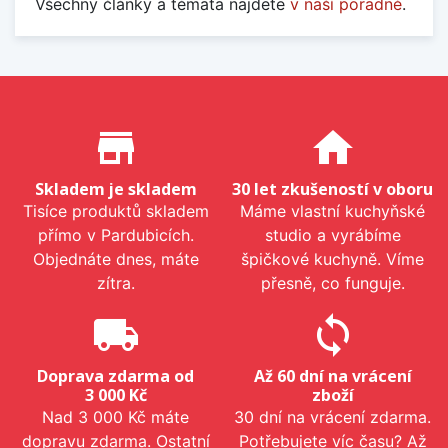
Všechny články a témata najdete
v naší poradně
.
Proč nakupovat u nás?
store_mall_directory
home
Skladem je skladem
30 let zkušeností v oboru
Tisíce produktů skladem
Máme vlastní kuchyňské
přímo v Pardubicích.
studio a vyrábíme
Objednáte dnes, máte
špičkové kuchyně. Víme
zítra.
přesně, co funguje.
local_shipping
sync
Doprava zdarma od
Až 60 dní na vrácení
3 000 Kč
zboží
Nad 3 000 Kč máte
30 dní na vrácení zdarma.
dopravu zdarma. Ostatní
Potřebujete víc času? Až