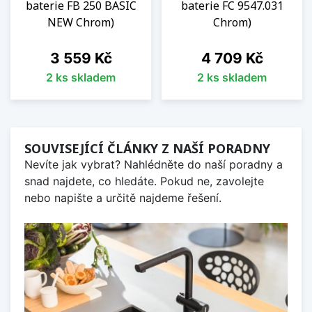
baterie FB 250 BASIC
baterie FC 9547.031
NEW Chrom)
Chrom)
Cena
Cena
3 559 Kč
4 709 Kč
2 ks skladem
2 ks skladem
SOUVISEJÍCÍ ČLÁNKY Z NAŠÍ PORADNY
Nevíte jak vybrat? Nahlédněte do naší poradny a
snad najdete, co hledáte. Pokud ne, zavolejte
nebo napište a určitě najdeme řešení.