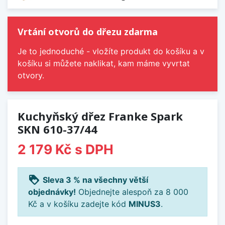
Vrtání otvorů do dřezu zdarma
Je to jednoduché - vložíte produkt do košíku a v
košíku si můžete naklikat, kam máme vyvrtat
otvory.
Kuchyňský dřez Franke Spark
SKN 610-37/44
2 179 Kč
s DPH
loyalty
Sleva 3 % na všechny větší
objednávky!
Objednejte alespoň za 8 000
Kč a v košíku zadejte kód
MINUS3
.