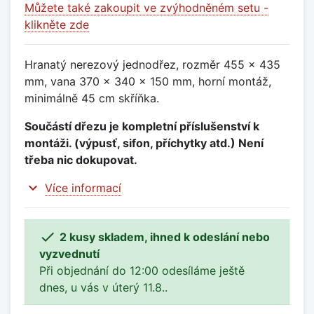
Můžete také zakoupit ve zvýhodněném setu -
klikněte zde
Hranatý nerezový jednodřez, rozměr 455 x 435
mm, vana 370 x 340 x 150 mm, horní montáž,
minimálně 45 cm skříňka.
Součástí dřezu je kompletní příslušenství k
montáži. (výpusť, sifon, příchytky atd.) Není
třeba nic dokupovat.
expand_more
Více informací

2 kusy skladem, ihned k odeslání nebo
vyzvednutí
Při objednání do 12:00 odesíláme ještě
dnes, u vás v úterý 11.8..