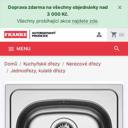
×
Doprava zdarma na všechny objednávky nad
3 000 Kč.
Všechny probíhající akce
najdete zde
.

shopping_cart
(0)
search

MENU
Domů
Kuchyňské dřezy
Nerezové dřezy
Jednodřezy, kulaté dřezy