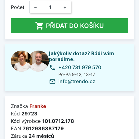
Počet
−
+

PŘIDAT DO KOŠÍKU
Jakýkoliv dotaz? Rádi vám
poradíme.
+420 731 979 570
phone
Po-Pá 9-12, 13-17
info@trendo.cz
mail_outline
Značka
Franke
Kód
29723
Kód výrobce
101.0712.178
EAN
7612986387179
Záruka
24 měsíců