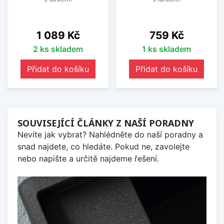
Cena
Cena
1 089 Kč
759 Kč
2 ks skladem
1 ks skladem
Přidat do košíku
Přidat do košíku
SOUVISEJÍCÍ ČLÁNKY Z NAŠÍ PORADNY
Nevíte jak vybrat? Nahlédněte do naší poradny a
snad najdete, co hledáte. Pokud ne, zavolejte
nebo napište a určitě najdeme řešení.