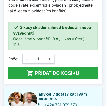
doděláváte excentrické ovládání, přiobjednejte
také jeden z ovládacích knoflíků.

2 kusy skladem, ihned k odeslání nebo
vyzvednutí
Odesíláme v pondělí 10.8., u vás v úterý
11.8..
Počet
−
+

PŘIDAT DO KOŠÍKU
Jakýkoliv dotaz? Rádi vám
poradíme.
+420 731 979 570
phone