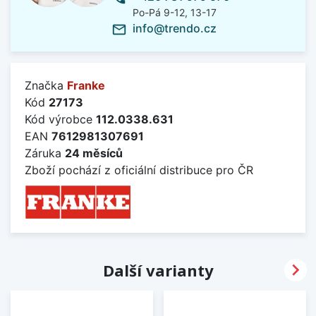
Po-Pá 9-12, 13-17
info@trendo.cz
mail_outline
Značka
Franke
Kód
27173
Kód výrobce
112.0338.631
EAN
7612981307691
Záruka
24 měsíců
Zboží pochází z oficiální distribuce pro ČR

Další varianty