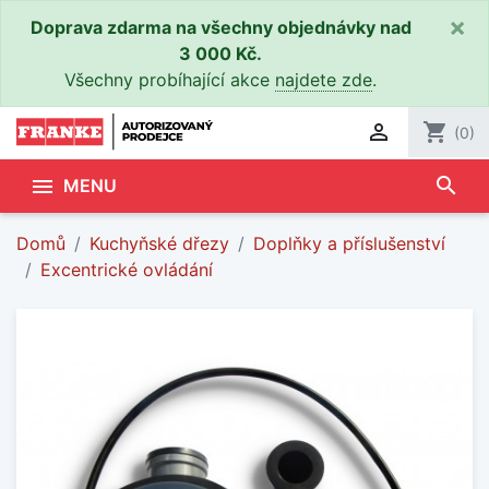
×
Doprava zdarma na všechny objednávky nad
3 000 Kč.
Všechny probíhající akce
najdete zde
.

shopping_cart
(0)
search

MENU
Domů
Kuchyňské dřezy
Doplňky a příslušenství
Excentrické ovládání