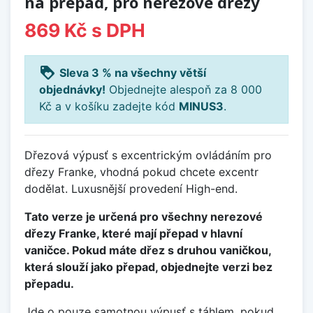
na přepad, pro nerezové dřezy
869 Kč
s DPH
loyalty
Sleva 3 % na všechny větší
objednávky!
Objednejte alespoň za 8 000
Kč a v košíku zadejte kód
MINUS3
.
Dřezová výpusť s excentrickým ovládáním pro
dřezy Franke, vhodná pokud chcete excentr
dodělat. Luxusnější provedení High-end.
Tato verze je určená pro všechny nerezové
dřezy Franke, které mají přepad v hlavní
vaničce. Pokud máte dřez s druhou vaničkou,
která slouží jako přepad, objednejte verzi bez
přepadu.
Jde o pouze samotnou výpusť s táhlem, pokud