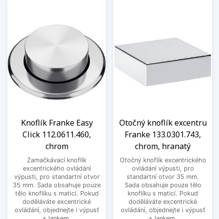
Knoflík Franke Easy
Otočný knoflík excentru
Click 112.0611.460,
Franke 133.0301.743,
chrom
chrom, hranatý
Zamačkávací knoflík
Otočný knoflík excentrického
excentrického ovládání
ovládání výpusti, pro
výpusti, pro standartní otvor
standartní otvor 35 mm.
35 mm. Sada obsahuje pouze
Sada obsahuje pouze tělo
tělo knoflíku s maticí. Pokud
knoflíku s maticí. Pokud
doděláváte excentrické
doděláváte excentrické
ovládání, objednejte i výpusť
ovládání, objednejte i výpusť
s lankem.
s lankem.