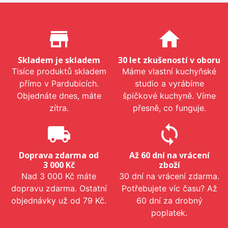
Proč nakupovat u nás?
store_mall_directory
home
Skladem je skladem
30 let zkušeností v oboru
Tisíce produktů skladem
Máme vlastní kuchyňské
přímo v Pardubicích.
studio a vyrábíme
Objednáte dnes, máte
špičkové kuchyně. Víme
zítra.
přesně, co funguje.
local_shipping
sync
Doprava zdarma od
Až 60 dní na vrácení
3 000 Kč
zboží
Nad 3 000 Kč máte
30 dní na vrácení zdarma.
dopravu zdarma. Ostatní
Potřebujete víc času? Až
objednávky už od 79 Kč.
60 dní za drobný
poplatek.