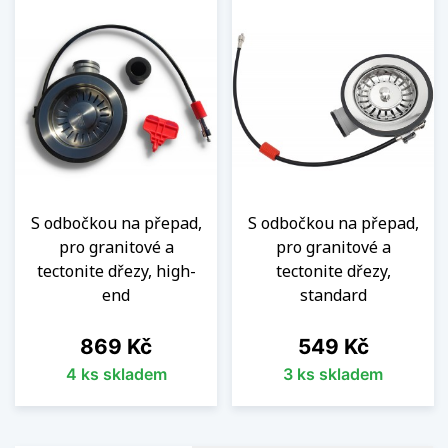
S odbočkou na přepad,
S odbočkou na přepad,
pro granitové a
pro granitové a
tectonite dřezy, high-
tectonite dřezy,
end
standard
Cena
Cena
869 Kč
549 Kč
4 ks skladem
3 ks skladem