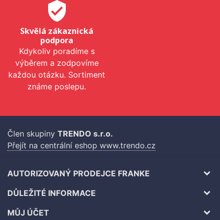
verified_user
Skvělá zákaznická
podpora
Kdykoliv poradíme s
výběrem a zodpovíme
každou otázku. Sortiment
známe poslepu.
Člen skupiny
TRENDO s.r.o.
Přejít na centrální eshop www.trendo.cz
AUTORIZOVANÝ PRODEJCE FRANKE
DŮLEŽITÉ INFORMACE
MŮJ ÚČET