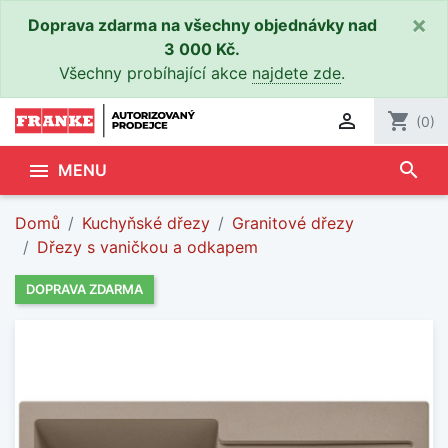
×
Doprava zdarma na všechny objednávky nad
3 000 Kč.
Všechny probíhající akce
najdete zde
.

shopping_cart
(0)
search

MENU
Domů
Kuchyňské dřezy
Granitové dřezy
Dřezy s vaničkou a odkapem
DOPRAVA ZDARMA