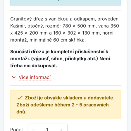
Granitový dřez s vaničkou a odkapem, provedení
Kašmír, otočný, rozměr 780 x 500 mm, vana 350
x 425 x 200 mm a 160 x 302 x 130 mm, horní
montáž, minimálně 60 cm skříňka.
Součástí dřezu je kompletní příslušenství k
montáži. (výpusť, sifon, příchytky atd.) Není
třeba nic dokupovat.
expand_more
Více informací

Zboží je obvykle skladem u dodavatele.
Zboží odešleme během 2 - 5 pracovních
dnů.
Počet
−
+