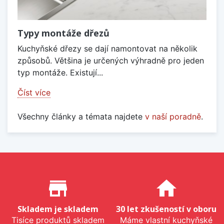
Typy montáže dřezů
Kuchyňské dřezy se dají namontovat na několik
způsobů. Většina je určených výhradně pro jeden
typ montáže. Existují...
Číst více
Všechny články a témata najdete
v naší poradně
.
Proč nakupovat u nás?
store_mall_directory
home
Skladem je skladem
30 let zkušeností v oboru
Tisíce produktů skladem
Máme vlastní kuchyňské