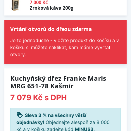
7 000 Kč
Zrnková káva 200g
Vrtání otvorů do dřezu zdarma
Je to jednoduché - vložíte produkt do košíku a v
košíku si můžete naklikat, kam máme vyvrtat
otvory.
Kuchyňský dřez Franke Maris
MRG 651-78 Kašmír
7 079 Kč
s DPH
loyalty
Sleva 3 % na všechny větší
objednávky!
Objednejte alespoň za 8 000
Kč a v košíku zadejte kód
MINUS3
.