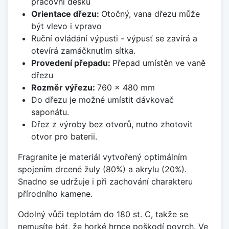
pracovní desku
Orientace dřezu:
Otočný, vana dřezu může
být vlevo i vpravo
Ruční ovládání výpusti - výpusť se zavírá a
otevírá zamáčknutím sítka.
Provedení přepadu:
Přepad umístěn ve vaně
dřezu
Rozměr výřezu:
760 x 480 mm
Do dřezu je možné umístit dávkovač
saponátu.
Dřez z výroby bez otvorů, nutno zhotovit
otvor pro baterii.
Fragranite je materiál vytvořený optimálním
spojením drcené žuly (80%) a akrylu (20%).
Snadno se udržuje i při zachování charakteru
přírodního kamene.
Odolný vůči teplotám do 180 st. C, takže se
nemusíte bát, že horké hrnce poškodí povrch. Ve