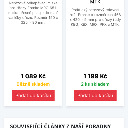
MTK
Nerezová odkapávací miska
pro dřezy Franke MRG 651,
Praktický nerezový rolovací
miska přesně pasuje do malé
rošt Franke o rozměrech 468
vaničky dřezu. Rozměr 150 x
x 420 x 9 mm pro dřezy řady
325 x 80 mm.
KBG, KBX, MRX, PPX a MTK.
Cena
Cena
1 089 Kč
1 199 Kč
Běžně skladem
2 ks skladem
Přidat do košíku
Přidat do košíku
SOUVISEJÍCÍ ČLÁNKY Z NAŠÍ PORADNY