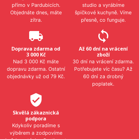
přímo v Pardubicích.
studio a vyrábíme
Objednáte dnes, máte
špičkové kuchyně. Víme
zítra.
přesně, co funguje.
local_shipping
sync
Doprava zdarma od
Až 60 dní na vrácení
3 000 Kč
zboží
Nad 3 000 Kč máte
30 dní na vrácení zdarma.
dopravu zdarma. Ostatní
Potřebujete víc času? Až
objednávky už od 79 Kč.
60 dní za drobný
poplatek.
verified_user
Skvělá zákaznická
podpora
Kdykoliv poradíme s
výběrem a zodpovíme