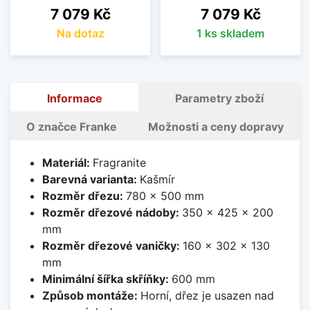
Cena
Cena
7 079 Kč
7 079 Kč
Na dotaz
1 ks skladem
Informace
Parametry zboží
O značce Franke
Možnosti a ceny dopravy
Materiál:
Fragranite
Barevná varianta:
Kašmír
Rozměr dřezu:
780 x 500 mm
Rozměr dřezové nádoby:
350 x 425 x 200
mm
Rozměr dřezové vaničky:
160 x 302 x 130
mm
Minimální šířka skříňky:
600 mm
Způsob montáže:
Horní, dřez je usazen nad