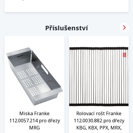

Příslušenství
Miska Franke
Rolovací rošt Franke
112.0057.214 pro dřezy
112.0030.882 pro dřezy
MRG
KBG, KBX, PPX, MRX,