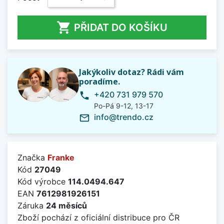

PŘIDAT DO KOŠÍKU
Jakýkoliv dotaz? Rádi vám
poradíme.
+420 731 979 570
phone
Po-Pá 9-12, 13-17
info@trendo.cz
mail_outline
Značka
Franke
Kód
27049
Kód výrobce
114.0494.647
EAN
7612981926151
Záruka
24 měsíců
Zboží pochází z oficiální distribuce pro ČR