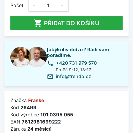
Počet
−
+

PŘIDAT DO KOŠÍKU
Jakýkoliv dotaz? Rádi vám
poradíme.
+420 731 979 570
phone
Po-Pá 9-12, 13-17
info@trendo.cz
mail_outline
Značka
Franke
Kód
26499
Kód výrobce
101.0395.055
EAN
7612981699222
Záruka
24 měsíců