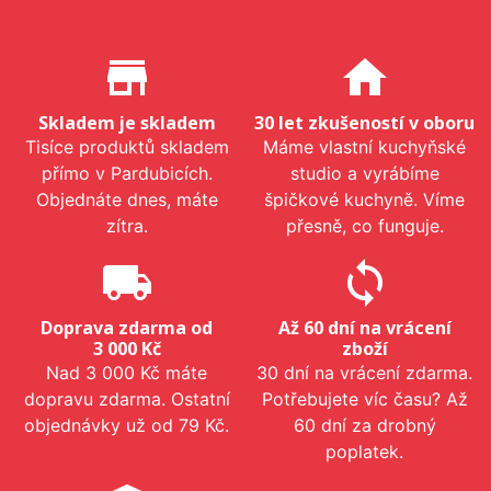
Proč nakupovat u nás?
store_mall_directory
home
Skladem je skladem
30 let zkušeností v oboru
Tisíce produktů skladem
Máme vlastní kuchyňské
přímo v Pardubicích.
studio a vyrábíme
Objednáte dnes, máte
špičkové kuchyně. Víme
zítra.
přesně, co funguje.
local_shipping
sync
Doprava zdarma od
Až 60 dní na vrácení
3 000 Kč
zboží
Nad 3 000 Kč máte
30 dní na vrácení zdarma.
dopravu zdarma. Ostatní
Potřebujete víc času? Až
objednávky už od 79 Kč.
60 dní za drobný
poplatek.