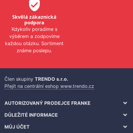
verified_user
Skvělá zákaznická
podpora
Kdykoliv poradíme s
výběrem a zodpovíme
každou otázku. Sortiment
známe poslepu.
Člen skupiny
TRENDO s.r.o.
Přejít na centrální eshop www.trendo.cz
AUTORIZOVANÝ PRODEJCE FRANKE
DŮLEŽITÉ INFORMACE
MŮJ ÚČET