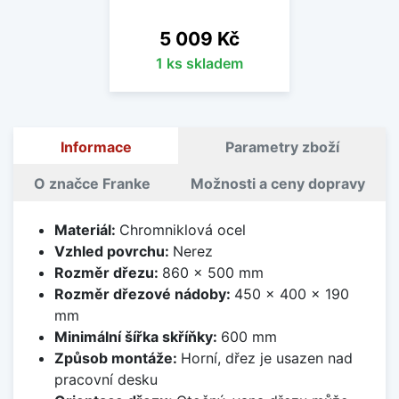
Cena
5 009 Kč
1 ks skladem
Informace
Parametry zboží
O značce Franke
Možnosti a ceny dopravy
Materiál:
Chromniklová ocel
Vzhled povrchu:
Nerez
Rozměr dřezu:
860 x 500 mm
Rozměr dřezové nádoby:
450 x 400 x 190
mm
Minimální šířka skříňky:
600 mm
Způsob montáže:
Horní, dřez je usazen nad
pracovní desku