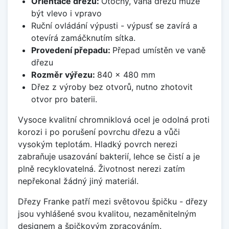
Orientace dřezu:
Otočný, vana dřezu může
být vlevo i vpravo
Ruční ovládání výpusti - výpusť se zavírá a
otevírá zamáčknutím sítka.
Provedení přepadu:
Přepad umístěn ve vaně
dřezu
Rozměr výřezu:
840 x 480 mm
Dřez z výroby bez otvorů, nutno zhotovit
otvor pro baterii.
Vysoce kvalitní chromniklová ocel je odolná proti
korozi i po porušení povrchu dřezu a vůči
vysokým teplotám. Hladký povrch nerezi
zabraňuje usazování bakterií, lehce se čistí a je
plně recyklovatelná. Životnost nerezi zatím
nepřekonal žádný jiný materiál.
Dřezy Franke patří mezi světovou špičku - dřezy
jsou vyhlášené svou kvalitou, nezaměnitelným
designem a špičkovým zpracováním.