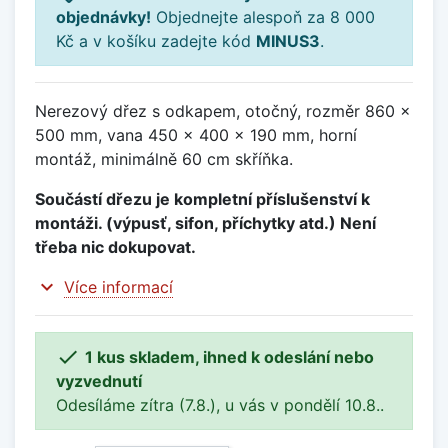
objednávky!
Objednejte alespoň za 8 000
Kč a v košíku zadejte kód
MINUS3
.
Nerezový dřez s odkapem, otočný, rozměr 860 x
500 mm, vana 450 x 400 x 190 mm, horní
montáž, minimálně 60 cm skříňka.
Součástí dřezu je kompletní příslušenství k
montáži. (výpusť, sifon, příchytky atd.) Není
třeba nic dokupovat.
expand_more
Více informací

1 kus skladem, ihned k odeslání nebo
vyzvednutí
Odesíláme zítra (7.8.), u vás v pondělí 10.8..