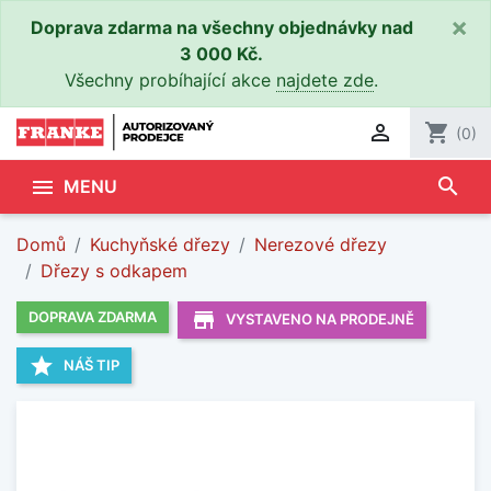
×
Doprava zdarma na všechny objednávky nad
3 000 Kč.
Všechny probíhající akce
najdete zde
.

shopping_cart
(0)
search

MENU
Domů
Kuchyňské dřezy
Nerezové dřezy
Dřezy s odkapem
store_mall_directory
DOPRAVA ZDARMA
VYSTAVENO NA PRODEJNĚ
star
NÁŠ TIP