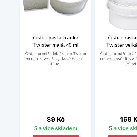
Čistící pasta Franke
Čistící past
Twister malá, 40 ml
Twister velká
Čistící prostředek Franke Twister
Čistící prostředek 
na nerezové dřezy. Malé balení -
na nerezové dřezy. 
40 ml.
125 ml
Cena
Cena
89 Kč
169 
5 a více skladem
5 a více s