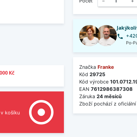
Počet
−
+
Jakýkol
+420
phone
Po-Pá
Značka
Franke
000 Kč
Kód
29725
Kód výrobce
101.0712.1
EAN
7612986387308
Záruka
24 měsíců
adjust
Zboží pochází z oficiální
 v košíku