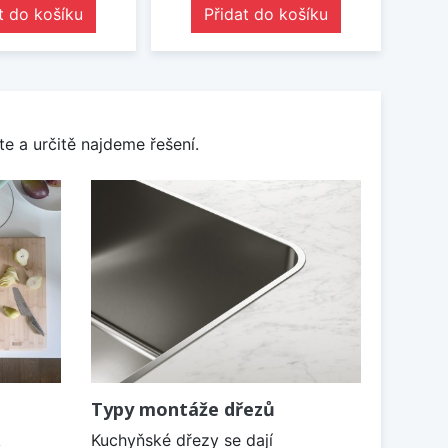
t do košíku
Přidat do košíku
e a určitě najdeme řešení.
Typy montáže dřezů
k
Kuchyňské dřezy se dají