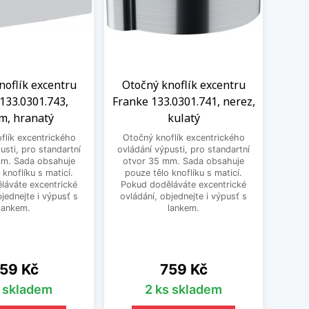
noflík excentru
Otočný knoflík excentru
Otočn
133.0301.743,
Franke 133.0301.741, nerez,
Fr
m, hranatý
kulatý
odb
flík excentrického
Otočný knoflík excentrického
usti, pro standartní
ovládání výpusti, pro standartní
Dřez
mm. Sada obsahuje
otvor 35 mm. Sada obsahuje
ovl
 knoflíku s maticí.
pouze tělo knoflíku s maticí.
vhod
láváte excentrické
Pokud doděláváte excentrické
dodě
bjednejte i výpusť s
ovládání, objednejte i výpusť s
High
lankem.
lankem.
pro
Franke
ena
Cena
59 Kč
759 Kč
s skladem
2 ks skladem