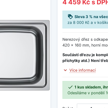
4 459 Kč
s DP
loyalty
Sleva 3 % na všec
za 8 000 Kč a v koší
Nerezový dřez s odkape
420 x 160 mm, horní mon
Součástí dřezu je komple
příchytky atd.) Není tře
expand_more
Více informací

1 kus skladem, ih
Odesíláme v pondělí 10.