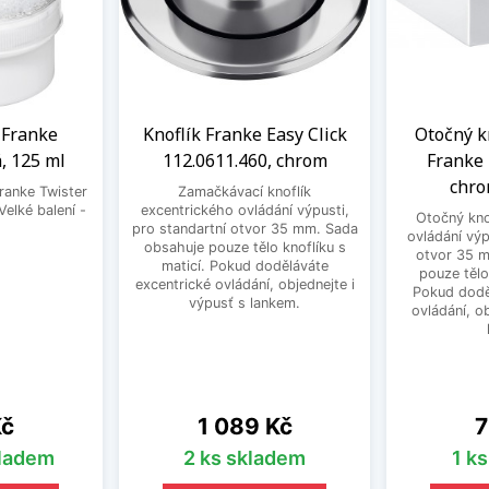
a Franke
Knoflík Franke Easy Click
Otočný k
, 125 ml
112.0611.460, chrom
Franke 
chro
Franke Twister
Zamačkávací knoflík
Velké balení -
excentrického ovládání výpusti,
Otočný kno
.
pro standartní otvor 35 mm. Sada
ovládání výp
obsahuje pouze tělo knoflíku s
otvor 35 
maticí. Pokud doděláváte
pouze tělo
excentrické ovládání, objednejte i
Pokud dodě
výpusť s lankem.
ovládání, o
Cena
C
Kč
1 089 Kč
7
kladem
2 ks skladem
1 k