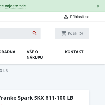
×
kce
najdete zde
.

Přihlásit se

shopping_cart
Košík
(0)
ORADNA
VŠE O
KONTAKT
NÁKUPU
00 LB
Franke Spark SKX 611-100 LB