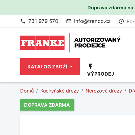
Doprava zdarma na 
731 979 570
info@trendo.cz
Po-
phone
mail_outline
access_time
flash_on
KATALOG ZBOŽÍ
VÝPRODEJ
Domů
Kuchyňské dřezy
Nerezové dřezy
Dř
DOPRAVA ZDARMA