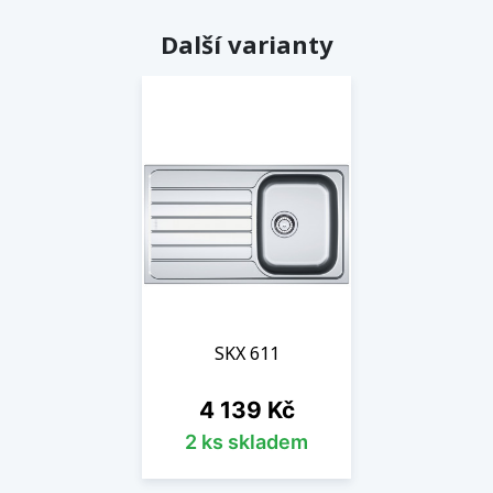
Další varianty
SKX 611
Cena
4 139 Kč
2 ks skladem