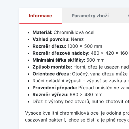
Informace
Parametry zboží
Materiál:
Chromniklová ocel
Vzhled povrchu:
Nerez
Rozměr dřezu:
1000 x 500 mm
Rozměr dřezové nádoby:
480 x 420 x 16
Minimální šířka skříňky:
600 mm
Způsob montáže:
Horní, dřez je usazen na
Orientace dřezu:
Otočný, vana dřezu může 
Ruční ovládání výpusti - výpusť se zavírá a
Provedení přepadu:
Přepad umístěn ve van
Rozměr výřezu:
980 x 480 mm
Dřez z výroby bez otvorů, nutno zhotovit ot
Vysoce kvalitní chromniklová ocel je odolná pr
usazování bakterií, lehce se čistí a je plně rec