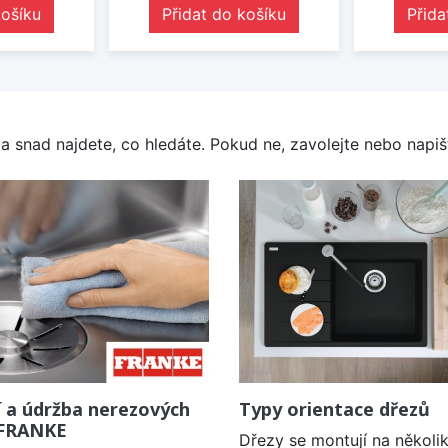
košíku
Přidat do košíku
Přida
a snad najdete, co hledáte. Pokud ne, zavolejte nebo napišt
í a údržba nerezových
Typy orientace dřezů
 FRANKE
Dřezy se montují na několi