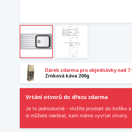
Dárek zdarma pro objednávky nad 7 
Zrnková káva 200g
Vrtání otvorů do dřezu zdarma
Je to jednoduché - vložíte produkt do košíku a
si můžete naklikat, kam máme vyvrtat otvory.