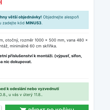
H
hny větší objednávky!
Objednejte alespoň
ku zadejte kód
MINUS3
.
m, otočný, rozměr 1000 x 500 mm, vana 480 x
táž, minimálně 60 cm skříňka.
tní příslušenství k montáži. (výpusť, sifon,
ba nic dokupovat.
ned k odeslání nebo vyzvednutí
8., u vás v úterý 11.8..