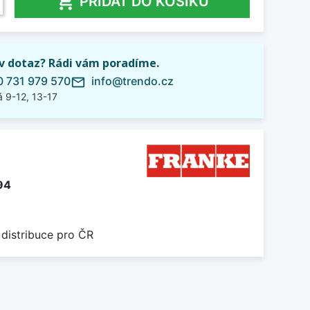

PŘIDAT DO KOŠÍKU
iv dotaz? Rádi vám poradíme.
 731 979 570
info@trendo.cz
mail_outline
 9-12, 13-17
94
 distribuce pro ČR