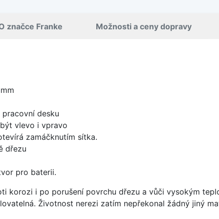
O značce Franke
Možnosti a ceny dopravy
0 mm
d pracovní desku
být vlevo i vpravo
 otevírá zamáčknutím sítka.
ě dřezu
vor pro baterii.
oti korozi i po porušení povrchu dřezu a vůči vysokým tep
yklovatelná. Životnost nerezi zatím nepřekonal žádný jiný mat