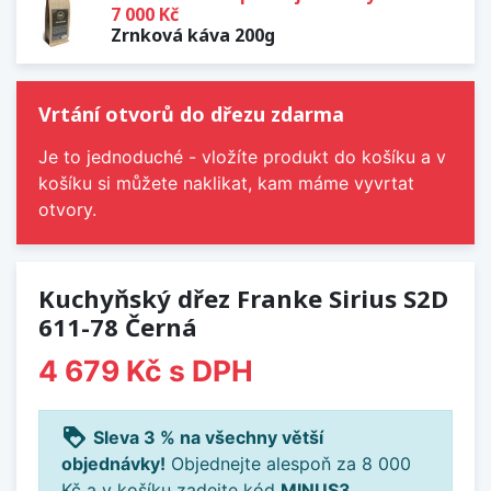
7 000 Kč
Zrnková káva 200g
Vrtání otvorů do dřezu zdarma
Je to jednoduché - vložíte produkt do košíku a v
košíku si můžete naklikat, kam máme vyvrtat
otvory.
Kuchyňský dřez Franke Sirius S2D
611-78 Černá
4 679 Kč
s DPH
loyalty
Sleva 3 % na všechny větší
objednávky!
Objednejte alespoň za 8 000
Kč a v košíku zadejte kód
MINUS3
.