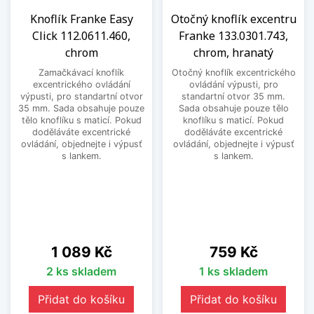
Knoflík Franke Easy
Otočný knoflík excentru
Click 112.0611.460,
Franke 133.0301.743,
chrom
chrom, hranatý
Zamačkávací knoflík
Otočný knoflík excentrického
excentrického ovládání
ovládání výpusti, pro
výpusti, pro standartní otvor
standartní otvor 35 mm.
35 mm. Sada obsahuje pouze
Sada obsahuje pouze tělo
tělo knoflíku s maticí. Pokud
knoflíku s maticí. Pokud
doděláváte excentrické
doděláváte excentrické
ovládání, objednejte i výpusť
ovládání, objednejte i výpusť
s lankem.
s lankem.
Cena
Cena
1 089 Kč
759 Kč
2 ks skladem
1 ks skladem
Přidat do košíku
Přidat do košíku