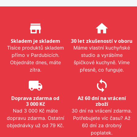
Proč nakupovat u nás?
store_mall_directory
home
Skladem je skladem
30 let zkušeností v oboru
Tisíce produktů skladem
Máme vlastní kuchyňské
přímo v Pardubicích.
studio a vyrábíme
Objednáte dnes, máte
špičkové kuchyně. Víme
zítra.
přesně, co funguje.
local_shipping
sync
Doprava zdarma od
Až 60 dní na vrácení
3 000 Kč
zboží
Nad 3 000 Kč máte
30 dní na vrácení zdarma.
dopravu zdarma. Ostatní
Potřebujete víc času? Až
objednávky už od 79 Kč.
60 dní za drobný
poplatek.