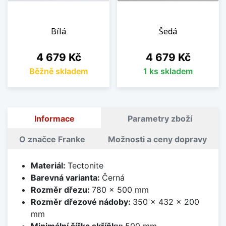
Bílá
Šedá
Cena
Cena
4 679 Kč
4 679 Kč
Běžně skladem
1 ks skladem
Informace
Parametry zboží
O značce Franke
Možnosti a ceny dopravy
Materiál:
Tectonite
Barevná varianta:
Černá
Rozměr dřezu:
780 x 500 mm
Rozměr dřezové nádoby:
350 x 432 x 200
mm