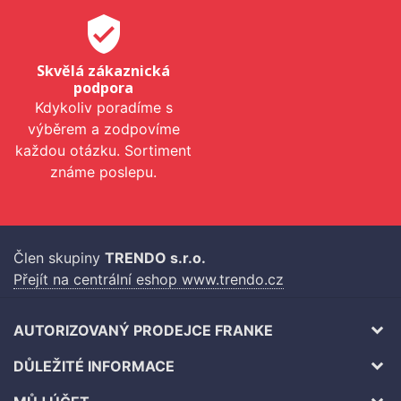
verified_user
Skvělá zákaznická
podpora
Kdykoliv poradíme s
výběrem a zodpovíme
každou otázku. Sortiment
známe poslepu.
Člen skupiny
TRENDO s.r.o.
Přejít na centrální eshop www.trendo.cz
AUTORIZOVANÝ PRODEJCE FRANKE
DŮLEŽITÉ INFORMACE