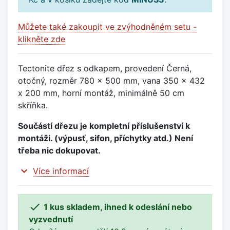
Můžete také zakoupit ve zvýhodněném setu -
klikněte zde
Tectonite dřez s odkapem, provedení Černá,
otočný, rozměr 780 x 500 mm, vana 350 x 432
x 200 mm, horní montáž, minimálně 50 cm
skříňka.
Součástí dřezu je kompletní příslušenství k
montáži. (výpusť, sifon, příchytky atd.) Není
třeba nic dokupovat.
expand_more
Více informací

1 kus skladem, ihned k odeslání nebo
vyzvednutí