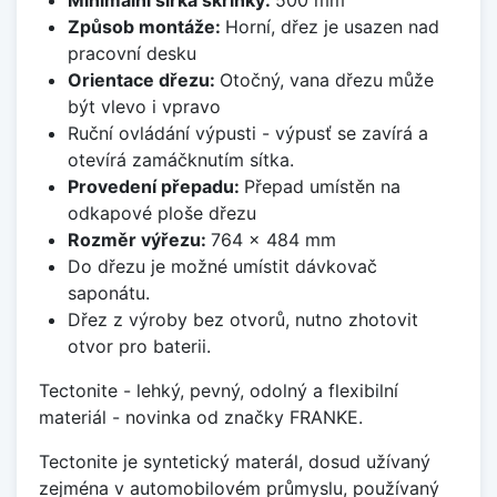
Minimální šířka skříňky:
500 mm
Způsob montáže:
Horní, dřez je usazen nad
pracovní desku
Orientace dřezu:
Otočný, vana dřezu může
být vlevo i vpravo
Ruční ovládání výpusti - výpusť se zavírá a
otevírá zamáčknutím sítka.
Provedení přepadu:
Přepad umístěn na
odkapové ploše dřezu
Rozměr výřezu:
764 x 484 mm
Do dřezu je možné umístit dávkovač
saponátu.
Dřez z výroby bez otvorů, nutno zhotovit
otvor pro baterii.
Tectonite - lehký, pevný, odolný a flexibilní
materiál - novinka od značky FRANKE.
Tectonite je syntetický materál, dosud užívaný
zejména v automobilovém průmyslu, používaný