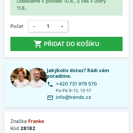
Odesíláme v pondělí 10.8., u vás v úterý
11.8..
Počet
−
+

PŘIDAT DO KOŠÍKU
Jakýkoliv dotaz? Rádi vám
poradíme.
+420 731 979 570
phone
Po-Pá 9-12, 13-17
info@trendo.cz
mail_outline
Značka
Franke
Kód
28182