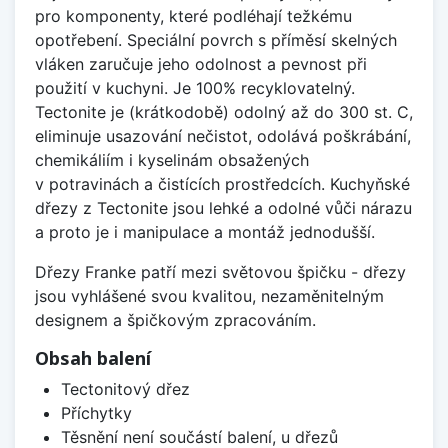
pro komponenty, které podléhají težkému
opotřebení. Speciální povrch s příměsí skelných
vláken zaručuje jeho odolnost a pevnost při
použití v kuchyni. Je 100% recyklovatelný.
Tectonite je (krátkodobě) odolný až do 300 st. C,
eliminuje usazování nečistot, odolává poškrábání,
chemikáliím i kyselinám obsažených
v potravinách a čistících prostředcích. Kuchyňské
dřezy z Tectonite jsou lehké a odolné vůči nárazu
a proto je i manipulace a montáž jednodušší.
Dřezy Franke patří mezi světovou špičku - dřezy
jsou vyhlášené svou kvalitou, nezaměnitelným
designem a špičkovým zpracováním.
Obsah balení
Tectonitový dřez
Příchytky
Těsnění není součástí balení, u dřezů