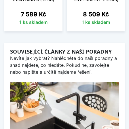
Cena
Cena
7 589 Kč
8 509 Kč
1 ks skladem
1 ks skladem
SOUVISEJÍCÍ ČLÁNKY Z NAŠÍ PORADNY
Nevíte jak vybrat? Nahlédněte do naší poradny a
snad najdete, co hledáte. Pokud ne, zavolejte
nebo napište a určitě najdeme řešení.