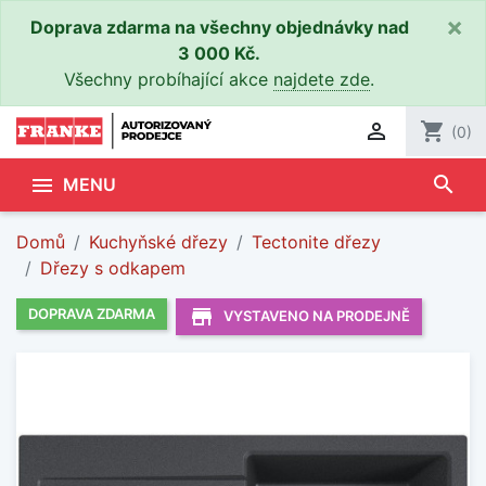
×
Doprava zdarma na všechny objednávky nad
3 000 Kč.
Všechny probíhající akce
najdete zde
.

shopping_cart
(0)
search

MENU
Domů
Kuchyňské dřezy
Tectonite dřezy
Dřezy s odkapem
store_mall_directory
DOPRAVA ZDARMA
VYSTAVENO NA PRODEJNĚ