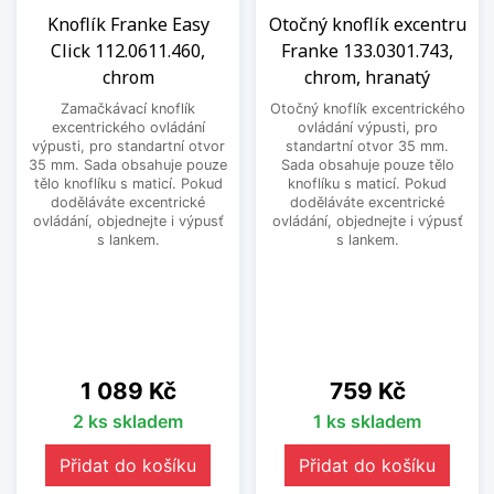
Knoflík Franke Easy
Otočný knoflík excentru
Click 112.0611.460,
Franke 133.0301.743,
chrom
chrom, hranatý
Zamačkávací knoflík
Otočný knoflík excentrického
excentrického ovládání
ovládání výpusti, pro
výpusti, pro standartní otvor
standartní otvor 35 mm.
35 mm. Sada obsahuje pouze
Sada obsahuje pouze tělo
tělo knoflíku s maticí. Pokud
knoflíku s maticí. Pokud
doděláváte excentrické
doděláváte excentrické
ovládání, objednejte i výpusť
ovládání, objednejte i výpusť
s lankem.
s lankem.
Cena
Cena
1 089 Kč
759 Kč
2 ks skladem
1 ks skladem
Přidat do košíku
Přidat do košíku