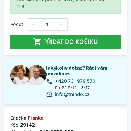
11.8..
Počet
−
+

PŘIDAT DO KOŠÍKU
Jakýkoliv dotaz? Rádi vám
poradíme.
+420 731 979 570
phone
Po-Pá 9-12, 13-17
info@trendo.cz
mail_outline
Značka
Franke
Kód
29142