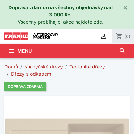
×
Doprava zdarma na všechny objednávky nad
3 000 Kč.
Všechny probíhající akce
najdete zde
.

shopping_cart
(0)
search

MENU
Domů
Kuchyňské dřezy
Tectonite dřezy
Dřezy s odkapem
DOPRAVA ZDARMA