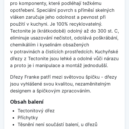
pro komponenty, které podléhají težkému
opotřebení. Speciální povrch s příměsí skelných
vláken zaručuje jeho odolnost a pevnost při
použití v kuchyni. Je 100% recyklovatelný.
Tectonite je (krátkodobě) odolný až do 300 st. C,
eliminuje usazování nečistot, odolává poškrábání,
chemikáliím i kyselinám obsažených
v potravinách a čistících prostředcích. Kuchyňské
dřezy z Tectonite jsou lehké a odolné vůči nárazu
a proto je i manipulace a montáž jednodušší.
Dřezy Franke patří mezi světovou špičku - dřezy
jsou vyhlášené svou kvalitou, nezaměnitelným
designem a špičkovým zpracováním.
Obsah balení
Tectonitový dřez
Příchytky
Těsnění není součástí balení, u dřezů