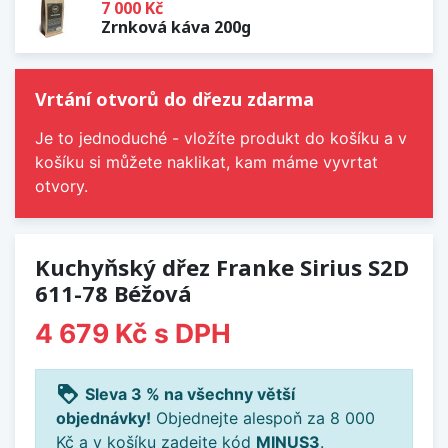
7 000 Kč
Zrnková káva 200g
Vrtání otvorů do dřezu zdarma
Je to jednoduché - vložíte produkt do košíku a v
košíku si můžete naklikat, kam máme vyvrtat
otvory.
Kuchyňský dřez Franke Sirius S2D
611-78 Béžová
4 679 Kč
s DPH
loyalty
Sleva 3 % na všechny větší
objednávky!
Objednejte alespoň za 8 000
Kč a v košíku zadejte kód
MINUS3
.