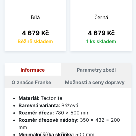
Bílá
Černá
Cena
Cena
4 679 Kč
4 679 Kč
Běžně skladem
1 ks skladem
Informace
Parametry zboží
O značce Franke
Možnosti a ceny dopravy
Materiál:
Tectonite
Barevná varianta:
Béžová
Rozměr dřezu:
780 x 500 mm
Rozměr dřezové nádoby:
350 x 432 x 200
mm
Minimální šířka skříňky:
500 mm