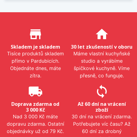
Proč nakupovat u nás?
store_mall_directory
home
Skladem je skladem
30 let zkušeností v oboru
Tisíce produktů skladem
Máme vlastní kuchyňské
přímo v Pardubicích.
studio a vyrábíme
Objednáte dnes, máte
špičkové kuchyně. Víme
zítra.
přesně, co funguje.
local_shipping
sync
Doprava zdarma od
Až 60 dní na vrácení
3 000 Kč
zboží
Nad 3 000 Kč máte
30 dní na vrácení zdarma.
dopravu zdarma. Ostatní
Potřebujete víc času? Až
objednávky už od 79 Kč.
60 dní za drobný