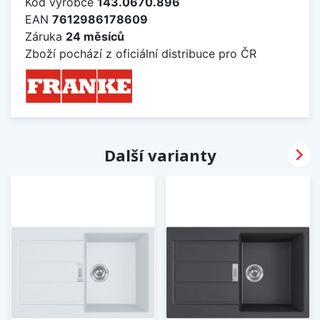
Kód výrobce
143.0670.896
EAN
7612986178609
Záruka
24 měsíců
Zboží pochází z oficiální distribuce pro ČR

Další varianty