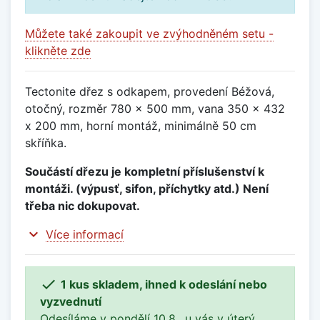
Můžete také zakoupit ve zvýhodněném setu -
klikněte zde
Tectonite dřez s odkapem, provedení Béžová,
otočný, rozměr 780 x 500 mm, vana 350 x 432
x 200 mm, horní montáž, minimálně 50 cm
skříňka.
Součástí dřezu je kompletní příslušenství k
montáži. (výpusť, sifon, příchytky atd.) Není
třeba nic dokupovat.
expand_more
Více informací

1 kus skladem, ihned k odeslání nebo
vyzvednutí
Odesíláme v pondělí 10.8., u vás v úterý