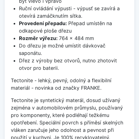
být vlevo i vpravo
Ruční ovládání výpusti - výpusť se zavírá a
otevírá zamáčknutím sítka.
Provedení přepadu:
Přepad umístěn na
odkapové ploše dřezu
Rozměr výřezu:
764 x 484 mm
Do dřezu je možné umístit dávkovač
saponátu.
Dřez z výroby bez otvorů, nutno zhotovit
otvor pro baterii.
Tectonite - lehký, pevný, odolný a flexibilní
materiál - novinka od značky FRANKE.
Tectonite je syntetický materál, dosud užívaný
zejména v automobilovém průmyslu, používaný
pro komponenty, které podléhají težkému
opotřebení. Speciální povrch s příměsí skelných
vláken zaručuje jeho odolnost a pevnost při
použití v kuchyni. Je 100% recyklovatelný.