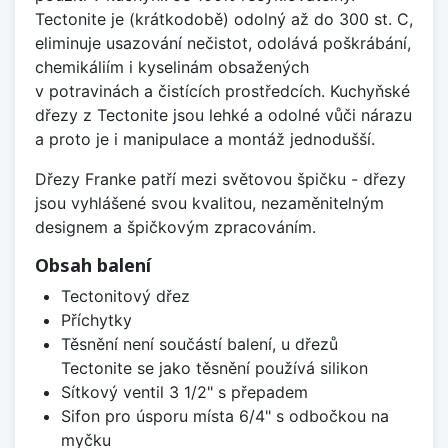
Tectonite je (krátkodobě) odolný až do 300 st. C,
eliminuje usazování nečistot, odolává poškrábání,
chemikáliím i kyselinám obsažených
v potravinách a čistících prostředcích. Kuchyňské
dřezy z Tectonite jsou lehké a odolné vůči nárazu
a proto je i manipulace a montáž jednodušší.
Dřezy Franke patří mezi světovou špičku - dřezy
jsou vyhlášené svou kvalitou, nezaměnitelným
designem a špičkovým zpracováním.
Obsah balení
Tectonitový dřez
Příchytky
Těsnění není součástí balení, u dřezů
Tectonite se jako těsnění používá silikon
Sítkový ventil 3 1/2" s přepadem
Sifon pro úsporu místa 6/4" s odbočkou na
myčku