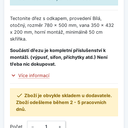
Tectonite dřez s odkapem, provedení Bílá,
otočný, rozměr 780 x 500 mm, vana 350 x 432
x 200 mm, horní montáž, minimálně 50 cm
skříňka.
Součástí dřezu je kompletní příslušenství k
montáži. (výpusť, sifon, příchytky atd.) Není
třeba nic dokupovat.
expand_more
Více informací

Zboží je obvykle skladem u dodavatele.
Zboží odešleme během 2 - 5 pracovních
dnů.
Počet
−
+