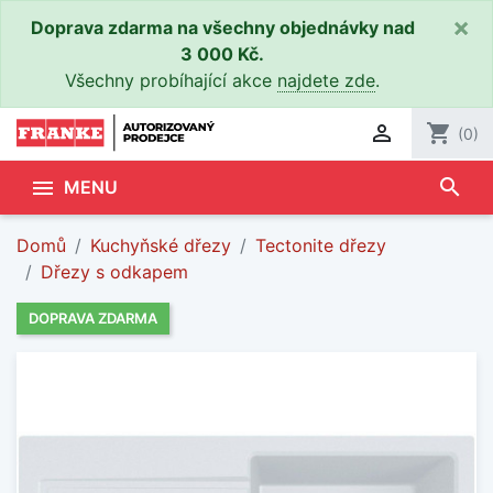
×
Doprava zdarma na všechny objednávky nad
3 000 Kč.
Všechny probíhající akce
najdete zde
.

shopping_cart
(0)
search

MENU
Domů
Kuchyňské dřezy
Tectonite dřezy
Dřezy s odkapem
DOPRAVA ZDARMA