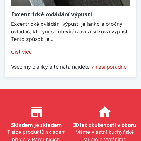
Excentrické ovládání výpusti
Excentrické ovládání výpusti je lanko a otočný
ovladač, kterým se otevírá/zavírá sítková výpusť.
Tento způsob je...
Číst více
Všechny články a témata najdete
v naší poradně
.
Proč nakupovat u nás?
store_mall_directory
home
Skladem je skladem
30 let zkušeností v oboru
Tisíce produktů skladem
Máme vlastní kuchyňské
přímo v Pardubicích.
studio a vyrábíme