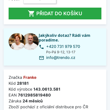

PŘIDAT DO KOŠÍKU
Jakýkoliv dotaz? Rádi vám
poradíme.
+420 731 979 570
phone
Po-Pá 9-12, 13-17
info@trendo.cz
mail_outline
Značka
Franke
Kód
28181
Kód výrobce
143.0613.581
EAN
7612985819480
Záruka
24 měsíců
Zboží pochází z oficiální distribuce pro ČR