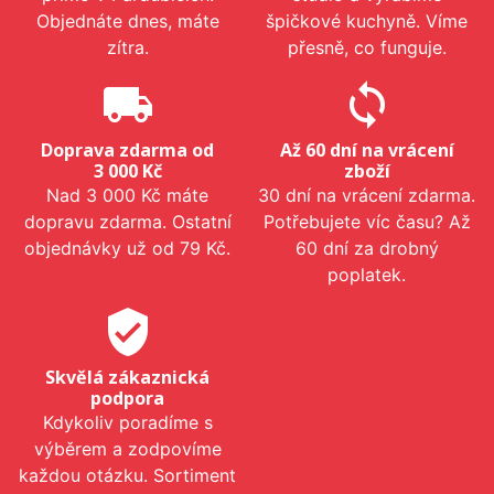
Objednáte dnes, máte
špičkové kuchyně. Víme
zítra.
přesně, co funguje.
local_shipping
sync
Doprava zdarma od
Až 60 dní na vrácení
3 000 Kč
zboží
Nad 3 000 Kč máte
30 dní na vrácení zdarma.
dopravu zdarma. Ostatní
Potřebujete víc času? Až
objednávky už od 79 Kč.
60 dní za drobný
poplatek.
verified_user
Skvělá zákaznická
podpora
Kdykoliv poradíme s
výběrem a zodpovíme
každou otázku. Sortiment