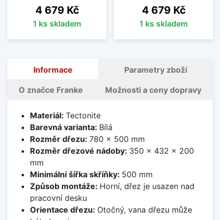
Cena
Cena
4 679 Kč
4 679 Kč
1 ks skladem
1 ks skladem
Informace
Parametry zboží
O značce Franke
Možnosti a ceny dopravy
Materiál:
Tectonite
Barevná varianta:
Bílá
Rozměr dřezu:
780 x 500 mm
Rozměr dřezové nádoby:
350 x 432 x 200
mm
Minimální šířka skříňky:
500 mm
Způsob montáže:
Horní, dřez je usazen nad
pracovní desku
Orientace dřezu:
Otočný, vana dřezu může