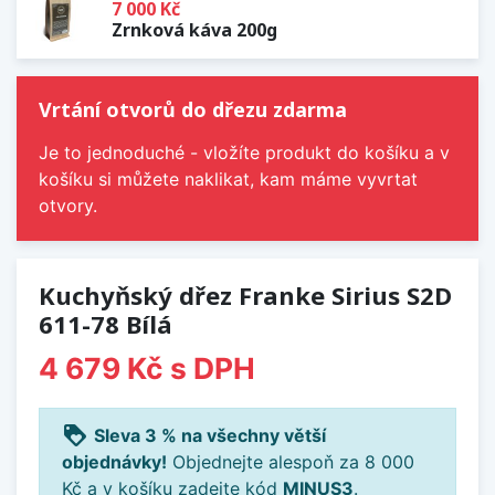
7 000 Kč
Zrnková káva 200g
Vrtání otvorů do dřezu zdarma
Je to jednoduché - vložíte produkt do košíku a v
košíku si můžete naklikat, kam máme vyvrtat
otvory.
Kuchyňský dřez Franke Sirius S2D
611-78 Bílá
4 679 Kč
s DPH
loyalty
Sleva 3 % na všechny větší
objednávky!
Objednejte alespoň za 8 000
Kč a v košíku zadejte kód
MINUS3
.