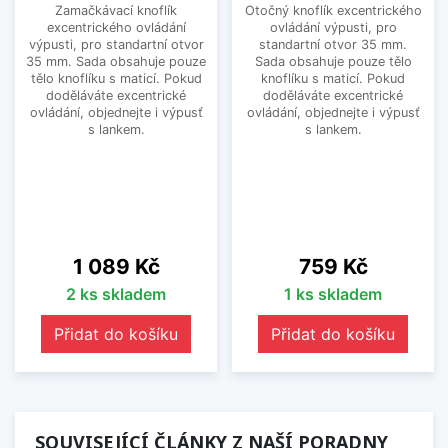
Zamačkávací knoflík
Otočný knoflík excentrického
excentrického ovládání
ovládání výpusti, pro
výpusti, pro standartní otvor
standartní otvor 35 mm.
35 mm. Sada obsahuje pouze
Sada obsahuje pouze tělo
tělo knoflíku s maticí. Pokud
knoflíku s maticí. Pokud
doděláváte excentrické
doděláváte excentrické
ovládání, objednejte i výpusť
ovládání, objednejte i výpusť
s lankem.
s lankem.
Cena
Cena
1 089 Kč
759 Kč
2 ks skladem
1 ks skladem
Přidat do košíku
Přidat do košíku
SOUVISEJÍCÍ ČLÁNKY Z NAŠÍ PORADNY