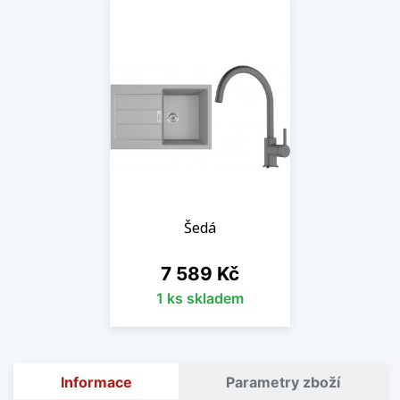
Šedá
Cena
7 589 Kč
1 ks skladem
Informace
Parametry zboží