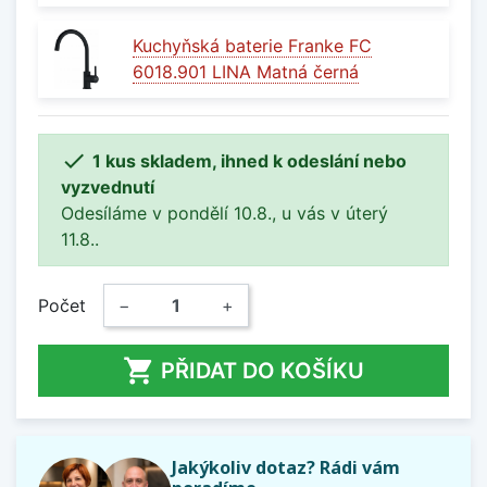
Kuchyňská baterie Franke FC
6018.901 LINA Matná černá

1 kus skladem, ihned k odeslání nebo
vyzvednutí
Odesíláme v pondělí 10.8., u vás v úterý
11.8..
Počet
−
+

PŘIDAT DO KOŠÍKU
Jakýkoliv dotaz? Rádi vám