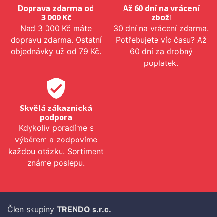
Doprava zdarma od
Až 60 dní na vrácení
3 000 Kč
zboží
Nad 3 000 Kč máte
30 dní na vrácení zdarma.
dopravu zdarma. Ostatní
Potřebujete víc času? Až
objednávky už od 79 Kč.
60 dní za drobný
poplatek.
verified_user
Skvělá zákaznická
podpora
Kdykoliv poradíme s
výběrem a zodpovíme
každou otázku. Sortiment
známe poslepu.
Člen skupiny
TRENDO s.r.o.