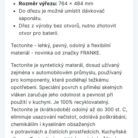
Rozměr výřezu:
764 x 484 mm
Do dřezu je možné umístit dávkovač
saponátu.
Dřez z výroby bez otvorů, nutno zhotovit
otvor pro baterii.
Tectonite - lehký, pevný, odolný a flexibilní
materiál - novinka od značky FRANKE.
Tectonite je syntetický materál, dosud užívaný
zejména v automobilovém průmyslu, používaný
pro komponenty, které podléhají težkému
opotřebení. Speciální povrch s příměsí skelných
vláken zaručuje jeho odolnost a pevnost při
použití v kuchyni. Je 100% recyklovatelný.
Tectonite je (krátkodobě) odolný až do 300 st. C,
eliminuje usazování nečistot, odolává poškrábání,
chemikáliím i kyselinám obsažených
v potravinách a čistících prostředcích. Kuchyňské