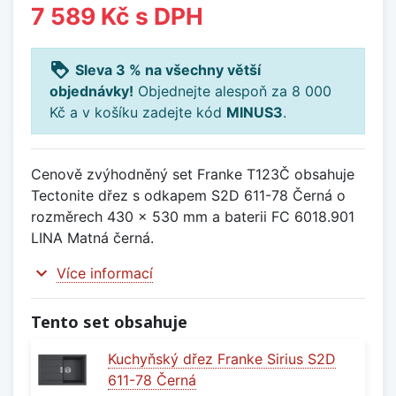
7 589 Kč
s DPH
loyalty
Sleva 3 % na všechny větší
objednávky!
Objednejte alespoň za 8 000
Kč a v košíku zadejte kód
MINUS3
.
Cenově zvýhodněný set Franke T123Č obsahuje
Tectonite dřez s odkapem S2D 611-78 Černá o
rozměrech 430 x 530 mm a baterii FC 6018.901
LINA Matná černá.
expand_more
Více informací
Tento set obsahuje
Kuchyňský dřez Franke Sirius S2D
611-78 Černá