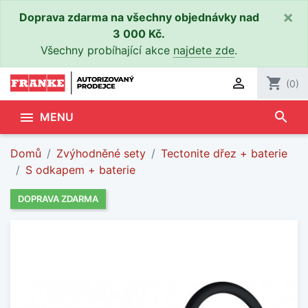
×
Doprava zdarma na všechny objednávky nad
3 000 Kč.
Všechny probíhající akce
najdete zde
.

shopping_cart
(0)
search

MENU
Domů
Zvýhodněné sety
Tectonite dřez + baterie
S odkapem + baterie
DOPRAVA ZDARMA