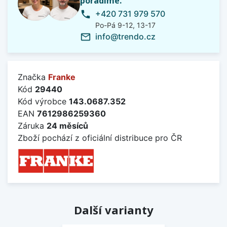
poradíme.
+420 731 979 570
phone
Po-Pá 9-12, 13-17
info@trendo.cz
mail_outline
Značka
Franke
Kód
29440
Kód výrobce
143.0687.352
EAN
7612986259360
Záruka
24 měsíců
Zboží pochází z oficiální distribuce pro ČR
Další varianty