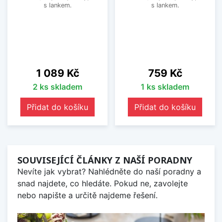
s lankem.
s lankem.
Cena
Cena
1 089 Kč
759 Kč
2 ks skladem
1 ks skladem
Přidat do košíku
Přidat do košíku
SOUVISEJÍCÍ ČLÁNKY Z NAŠÍ PORADNY
Nevíte jak vybrat? Nahlédněte do naší poradny a
snad najdete, co hledáte. Pokud ne, zavolejte
nebo napište a určitě najdeme řešení.