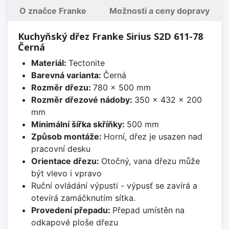
O značce Franke
Možnosti a ceny dopravy
Kuchyňský dřez Franke Sirius S2D 611-78
Černá
Materiál:
Tectonite
Barevná varianta:
Černá
Rozměr dřezu:
780 x 500 mm
Rozměr dřezové nádoby:
350 x 432 x 200
mm
Minimální šířka skříňky:
500 mm
Způsob montáže:
Horní, dřez je usazen nad
pracovní desku
Orientace dřezu:
Otočný, vana dřezu může
být vlevo i vpravo
Ruční ovládání výpusti - výpusť se zavírá a
otevírá zamáčknutím sítka.
Provedení přepadu:
Přepad umístěn na
odkapové ploše dřezu