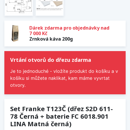
Dárek zdarma pro objednávky nad
7 000 Kč
Zrnková káva 200g
Vrtání otvorů do dřezu zdarma
Je to jednoduché - vložíte produkt do košíku a v
košíku si můžete naklikat, kam máme vyvrtat
otvory.
Set Franke T123Č (dřez S2D 611-
78 Černá + baterie FC 6018.901
LINA Matná černá)