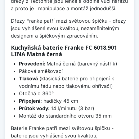
dřezy z Tectonite jsou lehké a odolné vůči nárazu
a proto je i manipulace a montáž jednodušší.
Dřezy Franke patří mezi světovou špičku - dřezy
jsou vyhlášené svou kvalitou, nezaměnitelným
designem a špičkovým zpracováním.
Kuchyňská baterie Franke FC 6018.901
LINA Matná černá
Provedení:
Matná černá (barevný nástřik)
Páková směšovací
Tlaková
(klasická baterie pro připojení k
vodnímu řádu nebo tlakovému ohřívači)
Otočná o 360°
Připojení:
hadičky 45 cm
Průtok vody:
14 l/minutu (3 bar)
Montáž do standardního otvoru 35 mm
Baterie Franke patří mezi světovou špičku -
baterie jsou vyhlášené svou kvalitou,