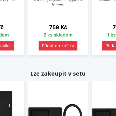
.
lankem.
Cena
C
Kč
759 Kč
7
adem
2 ks skladem
1 k
košíku
Přidat do košíku
Přida
Lze zakoupit v setu