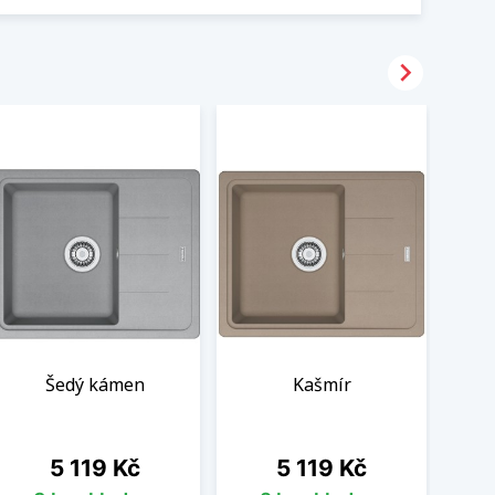

Šedý kámen
Kašmír
Cena
Cena
5 119 Kč
5 119 Kč