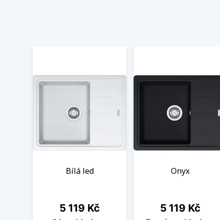
Bílá led
Onyx
Cena
Cena
5 119 Kč
5 119 Kč