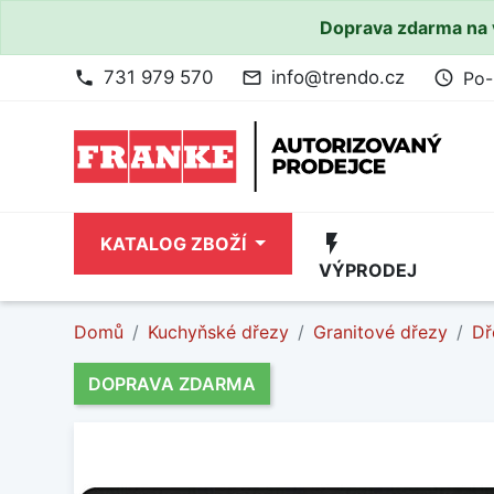
Doprava zdarma na 
731 979 570
info@trendo.cz
Po-
phone
mail_outline
access_time
flash_on
KATALOG ZBOŽÍ
VÝPRODEJ
Domů
Kuchyňské dřezy
Granitové dřezy
Dř
DOPRAVA ZDARMA