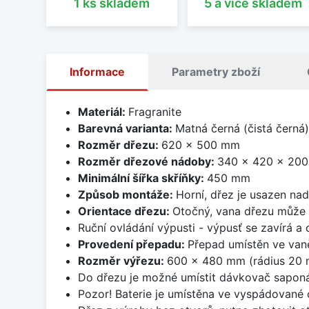
1 ks skladem
5 a více skladem
Informace
Parametry zboží
Materiál:
Fragranite
Barevná varianta:
Matná černá (čistá černá)
Rozměr dřezu:
620 x 500 mm
Rozměr dřezové nádoby:
340 x 420 x 20
Minimální šířka skříňky:
450 mm
Způsob montáže:
Horní, dřez je usazen na
Orientace dřezu:
Otočný, vana dřezu může 
Ruční ovládání výpusti - výpusť se zavírá a
Provedení přepadu:
Přepad umístěn ve van
Rozměr výřezu:
600 x 480 mm (rádius 20
Do dřezu je možné umístit dávkovač saponá
Pozor! Baterie je umístěna ve vyspádované 