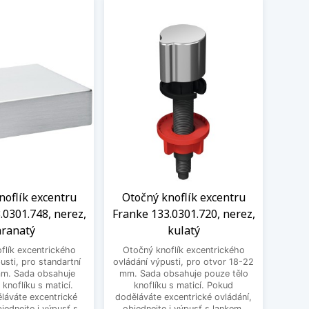
noflík excentru
Otočný knoflík excentru
Knof
.0301.748, nerez,
Franke 133.0301.720, nerez,
1
ranatý
kulatý
excen
flík excentrického
Otočný knoflík excentrického
pro st
usti, pro standartní
ovládání výpusti, pro otvor 18-22
obsa
mm. Sada obsahuje
mm. Sada obsahuje pouze tělo
ma
 knoflíku s maticí.
knoflíku s maticí. Pokud
excent
láváte excentrické
doděláváte excentrické ovládání,
bjednejte i výpusť s
objednejte i výpusť s lankem.