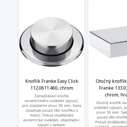
Knoflík Franke Easy Click
Otočný knoflík
112.0611.460, chrom
Franke 133.0
chrom, hr
Zamačkávací knoflík
excentrického ovládání výpusti,
Otočný knoflík ex
pro standartní otvor 35 mm. Sada
ovládání výpusti, p
obsahuje pouze tělo knoflíku s
otvor 35 mm. Sad
maticí. Pokud doděláváte
pouze tělo knoflík
excentrické ovládání, objednejte i
Pokud doděláváte 
výpusť s lankem.
ovládání, objednejt