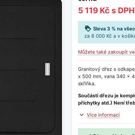
5 119 Kč
s DPH
loyalty
Sleva 3 % na všec
za 8 000 Kč a v koší
Můžete také zakoupit ve
Granitový dřez s odkape
x 500 mm, vana 340 x 4
skříňka.
Součástí dřezu je komple
příchytky atd.) Není tře
expand_more
Více informací