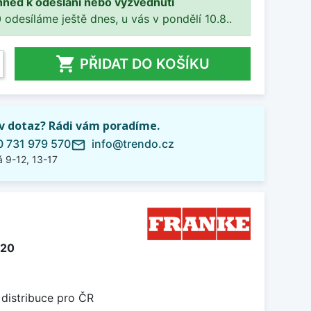
hned k odeslání nebo vyzvednutí
 odesíláme ještě dnes, u vás v pondělí 10.8..

PŘIDAT DO KOŠÍKU
iv dotaz? Rádi vám poradíme.
 731 979 570
info@trendo.cz
mail_outline
 9-12, 13-17
420
 distribuce pro ČR