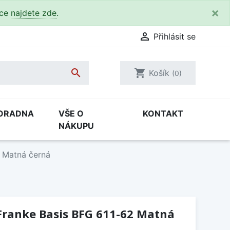
×
kce
najdete zde
.

Přihlásit se

shopping_cart
Košík
(0)
ORADNA
VŠE O
KONTAKT
NÁKUPU
 Matná černá
Franke Basis BFG 611-62 Matná