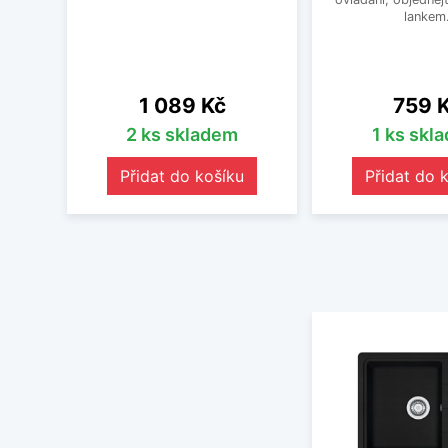
lankem
Cena
Cena
1 089 Kč
759 
2 ks skladem
1 ks skl
Přidat do košíku
Přidat do 