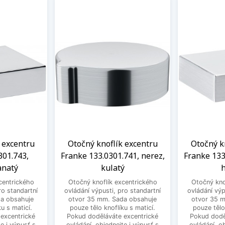
 excentru
Otočný knoflík excentru
Otočný k
301.743,
Franke 133.0301.741, nerez,
Franke 133
anatý
kulatý
h
centrického
Otočný knoflík excentrického
Otočný kno
ro standartní
ovládání výpusti, pro standartní
ovládání výp
a obsahuje
otvor 35 mm. Sada obsahuje
otvor 35 
u s maticí.
pouze tělo knoflíku s maticí.
pouze tělo
excentrické
Pokud doděláváte excentrické
Pokud dodě
e i výpusť s
ovládání, objednejte i výpusť s
ovládání, o