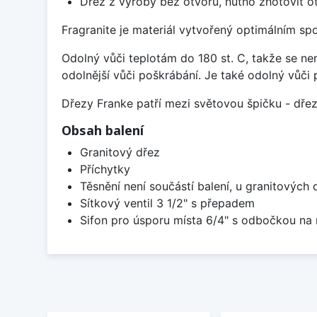
Dřez z výroby bez otvorů, nutno zhotovit ot
Fragranite je materiál vytvořený optimálním sp
Odolný vůči teplotám do 180 st. C, takže se n
odolnější vůči poškrábání. Je také odolný vůči 
Dřezy Franke patří mezi světovou špičku - dř
Obsah balení
Granitový dřez
Příchytky
Těsnění není součástí balení, u granitových 
Sítkový ventil 3 1/2" s přepadem
Sifon pro úsporu místa 6/4" s odbočkou na