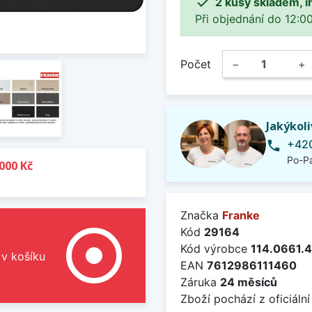

2 kusy skladem, i
Při objednání do 12:00
Počet
−
+
Jakýkol
+420
phone
Po-Pá
000 Kč
Značka
Franke
adjust
Kód
29164
Kód výrobce
114.0661.
 v košíku
EAN
7612986111460
Záruka
24 měsíců
Zboží pochází z oficiální