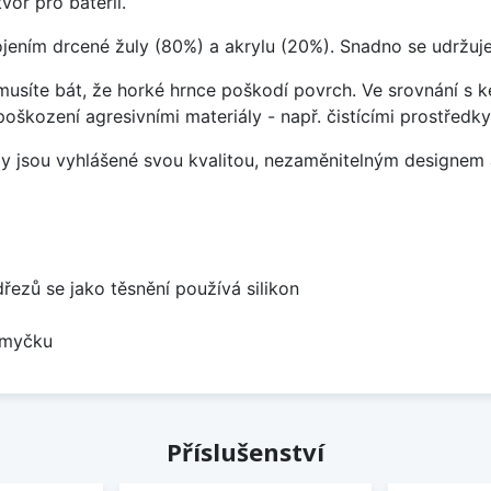
vor pro baterii.
ojením drcené žuly (80%) a akrylu (20%). Snadno se udržuje
emusíte bát, že horké hrnce poškodí povrch. Ve srovnání s
poškození agresivními materiály - např. čistícími prostřed
ezy jsou vyhlášené svou kvalitou, nezaměnitelným designe
dřezů se jako těsnění používá silikon
 myčku
Příslušenství