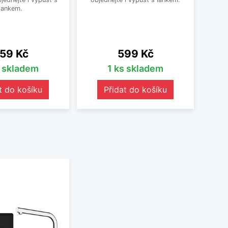
lankem.
ena
Cena
59 Kč
599 Kč
s skladem
1 ks skladem
t do košíku
Přidat do košíku