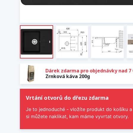
Dárek zdarma pro objednávky nad 7 
Zrnková káva 200g
Vrtání otvorů do dřezu zdarma
Je to jednoduché - vložíte produkt do košíku a
si můžete naklikat, kam máme vyvrtat otvory.