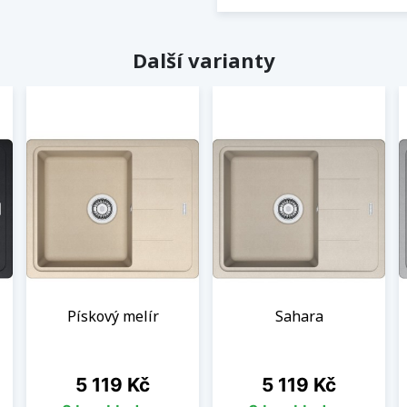
Další varianty
Pískový melír
Sahara
Cena
Cena
5 119 Kč
5 119 Kč