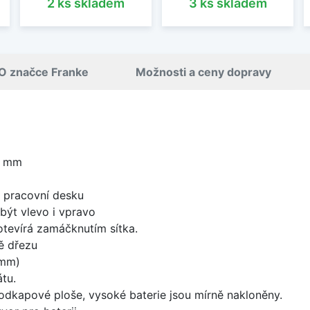
2 ks skladem
3 ks skladem
O značce Franke
Možnosti a ceny dopravy
0 mm
d pracovní desku
být vlevo i vpravo
 otevírá zamáčknutím sítka.
ě dřezu
 mm)
tu.
odkapové ploše, vysoké baterie jsou mírně nakloněny.