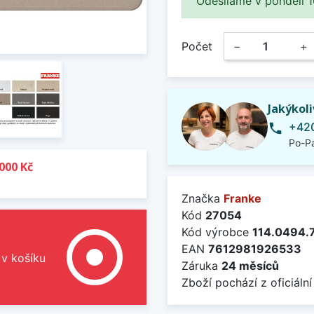
Odesíláme v pondělí 10.
Počet
−
+
Jakýkol
+420
phone
Po-Pá
000 Kč
Značka
Franke
Kód
27054
adjust
Kód výrobce
114.0494.
EAN
7612981926533
 v košíku
Záruka
24 měsíců
Zboží pochází z oficiální