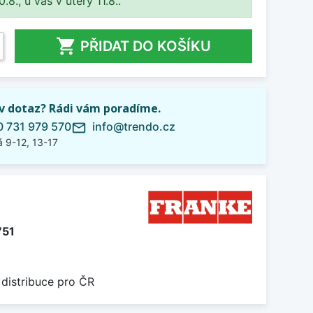
8., u vás v úterý 11.8..

PŘIDAT DO KOŠÍKU
iv dotaz? Rádi vám poradíme.
 731 979 570
info@trendo.cz
mail_outline
 9-12, 13-17
751
 distribuce pro ČR