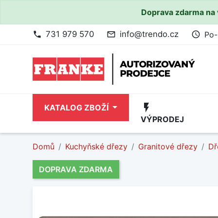
Doprava zdarma na 
731 979 570
info@trendo.cz
Po-
phone
mail_outline
access_time
flash_on
KATALOG ZBOŽÍ
VÝPRODEJ
Domů
Kuchyňské dřezy
Granitové dřezy
Dř
DOPRAVA ZDARMA