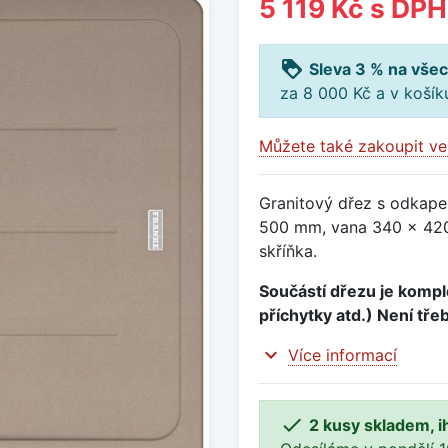
5 119 Kč
s DPH
loyalty
Sleva 3 % na všec
za 8 000 Kč a v koší
Můžete také zakoupit ve
Granitový dřez s odkape
500 mm, vana 340 x 420
skříňka.
Součástí dřezu je komple
příchytky atd.) Není tře
expand_more
Více informací

2 kusy skladem, i