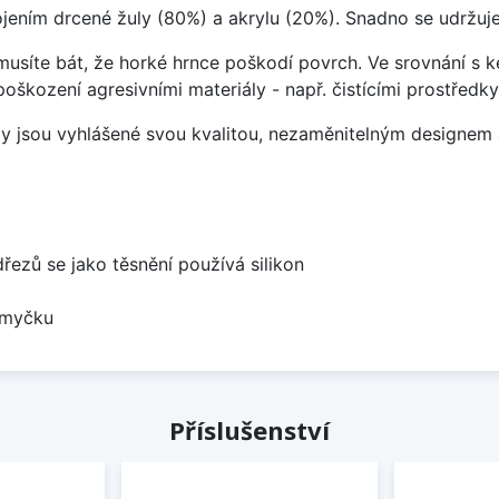
ojením drcené žuly (80%) a akrylu (20%). Snadno se udržuje
emusíte bát, že horké hrnce poškodí povrch. Ve srovnání s
poškození agresivními materiály - např. čistícími prostřed
ezy jsou vyhlášené svou kvalitou, nezaměnitelným designe
dřezů se jako těsnění používá silikon
 myčku
Příslušenství