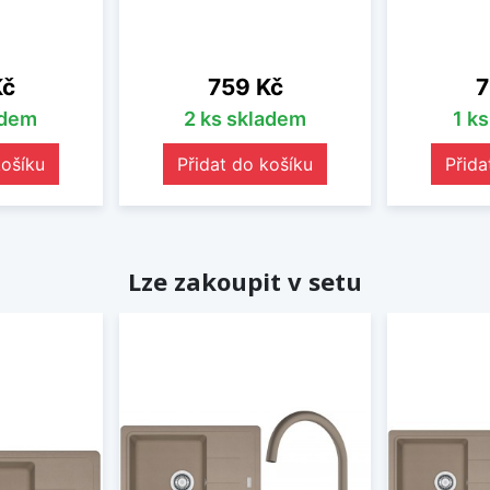
Cena
C
Kč
759 Kč
7
adem
2 ks skladem
1 k
košíku
Přidat do košíku
Přida
Lze zakoupit v setu