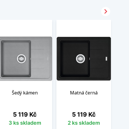

Šedý kámen
Matná černá
Cena
Cena
5 119 Kč
5 119 Kč
3 ks skladem
2 ks skladem