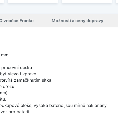
O značce Franke
Možnosti a ceny dopravy
0 mm
d pracovní desku
být vlevo i vpravo
 otevírá zamáčknutím sítka.
ě dřezu
 mm)
tu.
odkapové ploše, vysoké baterie jsou mírně nakloněny.
vor pro baterii.