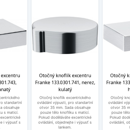
 excentru
Otočný knoflík excentru
Otočný k
301.743,
Franke 133.0301.741, nerez,
Franke 133
anatý
kulatý
h
centrického
Otočný knoflík excentrického
Otočný kno
ro standartní
ovládání výpusti, pro standartní
ovládání výp
a obsahuje
otvor 35 mm. Sada obsahuje
otvor 35 
u s maticí.
pouze tělo knoflíku s maticí.
pouze tělo
excentrické
Pokud doděláváte excentrické
Pokud dodě
e i výpusť s
ovládání, objednejte i výpusť s
ovládání, o
.
lankem.