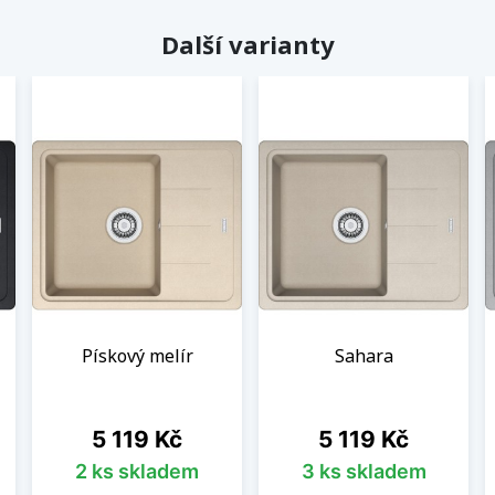
Další varianty
Pískový melír
Sahara
Cena
Cena
5 119 Kč
5 119 Kč
2 ks skladem
3 ks skladem