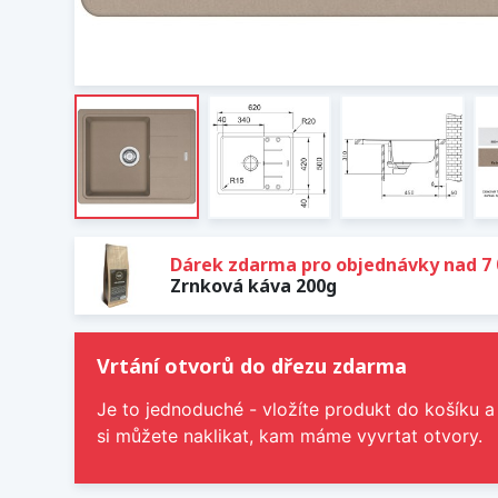
Dárek zdarma pro objednávky nad 7 
Zrnková káva 200g
Vrtání otvorů do dřezu zdarma
Je to jednoduché - vložíte produkt do košíku a
si můžete naklikat, kam máme vyvrtat otvory.