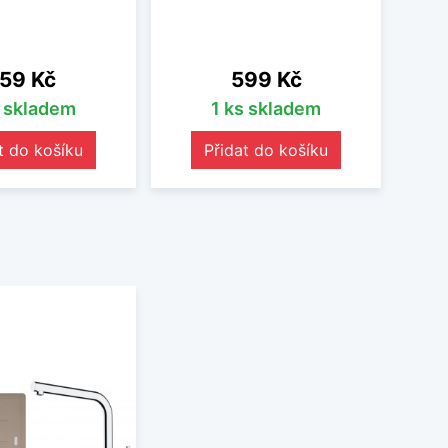
ena
Cena
59 Kč
599 Kč
s skladem
1 ks skladem
t do košíku
Přidat do košíku