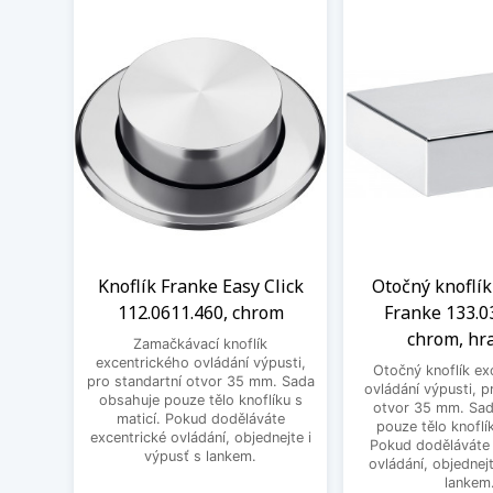
Knoflík Franke Easy Click
Otočný knoflík
112.0611.460, chrom
Franke 133.0
chrom, hr
Zamačkávací knoflík
excentrického ovládání výpusti,
Otočný knoflík ex
pro standartní otvor 35 mm. Sada
ovládání výpusti, p
obsahuje pouze tělo knoflíku s
otvor 35 mm. Sad
maticí. Pokud doděláváte
pouze tělo knoflík
excentrické ovládání, objednejte i
Pokud doděláváte 
výpusť s lankem.
ovládání, objednejt
lankem