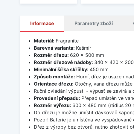
Informace
Parametry zboží
Materiál:
Fragranite
Barevná varianta:
Kašmír
Rozměr dřezu:
620 x 500 mm
Rozměr dřezové nádoby:
340 x 420 x 20
Minimální šířka skříňky:
450 mm
Způsob montáže:
Horní, dřez je usazen na
Orientace dřezu:
Otočný, vana dřezu může 
Ruční ovládání výpusti - výpusť se zavírá a
Provedení přepadu:
Přepad umístěn ve van
Rozměr výřezu:
600 x 480 mm (rádius 20
Do dřezu je možné umístit dávkovač saponá
Pozor! Baterie je umístěna ve vyspádované 
Dřez z výroby bez otvorů, nutno zhotovit ot