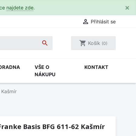
×
kce
najdete zde
.

Přihlásit se

shopping_cart
Košík
(0)
ORADNA
VŠE O
KONTAKT
NÁKUPU
 Kašmír
Franke Basis BFG 611-62 Kašmír