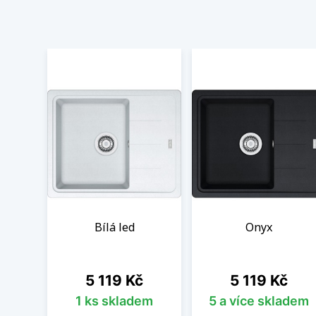
Bílá led
Onyx
Cena
Cena
5 119 Kč
5 119 Kč
1 ks skladem
5 a více skladem