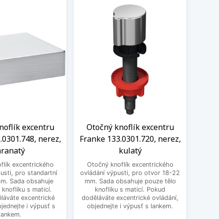
noflík excentru
Otočný knoflík excentru
Knof
.0301.748, nerez,
Franke 133.0301.720, nerez,
1
ranatý
kulatý
excen
flík excentrického
Otočný knoflík excentrického
pro st
usti, pro standartní
ovládání výpusti, pro otvor 18-22
obsa
mm. Sada obsahuje
mm. Sada obsahuje pouze tělo
ma
 knoflíku s maticí.
knoflíku s maticí. Pokud
excent
láváte excentrické
doděláváte excentrické ovládání,
bjednejte i výpusť s
objednejte i výpusť s lankem.
lankem.