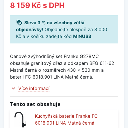
8 159 Kč
s DPH
loyalty
Sleva 3 % na všechny větší
objednávky!
Objednejte alespoň za 8 000
Kč a v košíku zadejte kód
MINUS3
.
Cenově zvýhodněný set Franke G278MČ
obsahuje granitový dřez s odkapem BFG 611-62
Matná černá o rozměrech 430 x 530 mm a
baterii FC 6018.901 LINA Matná černá.
expand_more
Více informací
Tento set obsahuje
Kuchyňská baterie Franke FC
6018.901 LINA Matná černá