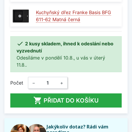
Kuchyňský dřez Franke Basis BFG
611-62 Matná černá

2 kusy skladem, ihned k odeslání nebo
vyzvednutí
Odesíláme v pondělí 10.8., u vás v úterý
11.8..
Počet
−
+

PŘIDAT DO KOŠÍKU
Jakýkoliv dotaz? Rádi vám