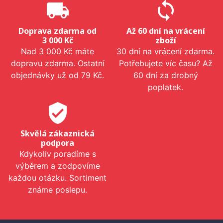
local_shipping
sync
Doprava zdarma od
Až 60 dní na vrácení
3 000 Kč
zboží
Nad 3 000 Kč máte
30 dní na vrácení zdarma.
dopravu zdarma. Ostatní
Potřebujete víc času? Až
objednávky už od 79 Kč.
60 dní za drobný
poplatek.
verified_user
Skvělá zákaznická
podpora
Kdykoliv poradíme s
výběrem a zodpovíme
každou otázku. Sortiment
známe poslepu.