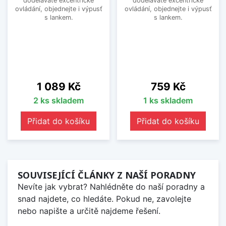
doděláváte excentrické
doděláváte excentrické
ovládání, objednejte i výpusť
ovládání, objednejte i výpusť
s lankem.
s lankem.
Cena
Cena
1 089 Kč
759 Kč
2 ks skladem
1 ks skladem
Přidat do košíku
Přidat do košíku
SOUVISEJÍCÍ ČLÁNKY Z NAŠÍ PORADNY
Nevíte jak vybrat? Nahlédněte do naší poradny a
snad najdete, co hledáte. Pokud ne, zavolejte
nebo napište a určitě najdeme řešení.