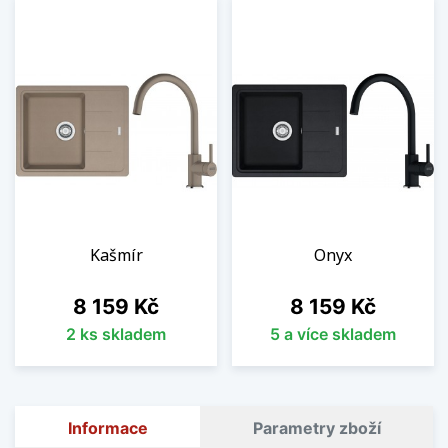
Kašmír
Onyx
Cena
Cena
8 159 Kč
8 159 Kč
2 ks skladem
5 a více skladem
Informace
Parametry zboží