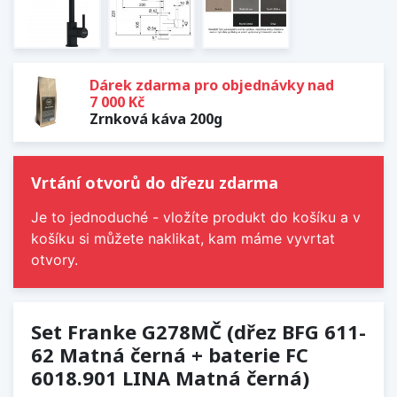
Dárek zdarma pro objednávky nad
7 000 Kč
Zrnková káva 200g
Vrtání otvorů do dřezu zdarma
Je to jednoduché - vložíte produkt do košíku a v
košíku si můžete naklikat, kam máme vyvrtat
otvory.
Set Franke G278MČ (dřez BFG 611-
62 Matná černá + baterie FC
6018.901 LINA Matná černá)