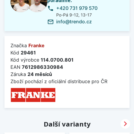
poradíme.
+420 731 979 570
phone
Po-Pá 9-12, 13-17
info@trendo.cz
mail_outline
Značka
Franke
Kód
29461
Kód výrobce
114.0700.801
EAN
7612986330984
Záruka
24 měsíců
Zboží pochází z oficiální distribuce pro ČR

Další varianty