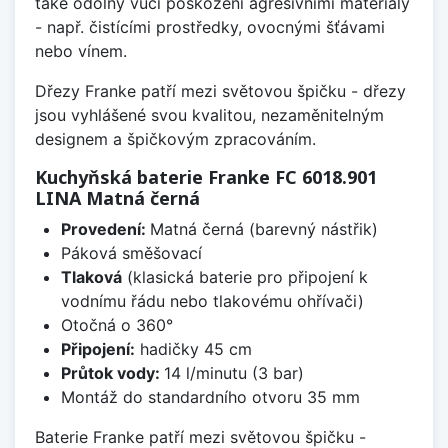
také odolný vůči poškození agresivními materiály
- např. čistícími prostředky, ovocnými šťávami
nebo vínem.
Dřezy Franke patří mezi světovou špičku - dřezy
jsou vyhlášené svou kvalitou, nezaměnitelným
designem a špičkovým zpracováním.
Kuchyňská baterie Franke FC 6018.901
LINA Matná černá
Provedení:
Matná černá (barevný nástřik)
Páková směšovací
Tlaková
(klasická baterie pro připojení k
vodnímu řádu nebo tlakovému ohřívači)
Otočná o 360°
Připojení:
hadičky 45 cm
Průtok vody:
14 l/minutu (3 bar)
Montáž do standardního otvoru 35 mm
Baterie Franke patří mezi světovou špičku -