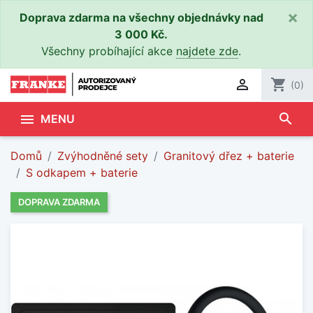
×
Doprava zdarma na všechny objednávky nad
3 000 Kč.
Všechny probíhající akce
najdete zde
.

shopping_cart
(0)
search

MENU
Domů
Zvýhodněné sety
Granitový dřez + baterie
S odkapem + baterie
DOPRAVA ZDARMA