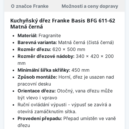
O značce Franke
Možnosti a ceny dopravy
Kuchyňský dřez Franke Basis BFG 611-62
Matná černá
Materiál:
Fragranite
Barevná varianta:
Matná černá (čistá černá)
Rozměr dřezu:
620 x 500 mm
Rozměr dřezové nádoby:
340 x 420 x 200
mm
Minimální šířka skříňky:
450 mm
Způsob montáže:
Horní, dřez je usazen nad
pracovní desku
Orientace dřezu:
Otočný, vana dřezu může
být vlevo i vpravo
Ruční ovládání výpusti - výpusť se zavírá a
otevírá zamáčknutím sítka.
Provedení přepadu:
Přepad umístěn ve vaně
dřezu