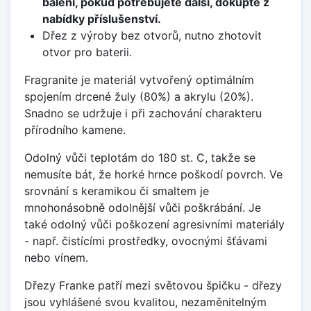
balení, pokud potřebujete další, dokupte z
nabídky příslušenství.
Dřez z výroby bez otvorů, nutno zhotovit
otvor pro baterii.
Fragranite je materiál vytvořený optimálním
spojením drcené žuly (80%) a akrylu (20%).
Snadno se udržuje i při zachování charakteru
přírodního kamene.
Odolný vůči teplotám do 180 st. C, takže se
nemusíte bát, že horké hrnce poškodí povrch. Ve
srovnání s keramikou či smaltem je
mnohonásobně odolnější vůči poškrábání. Je
také odolný vůči poškození agresivními materiály
- např. čistícími prostředky, ovocnými šťávami
nebo vínem.
Dřezy Franke patří mezi světovou špičku - dřezy
jsou vyhlášené svou kvalitou, nezaměnitelným