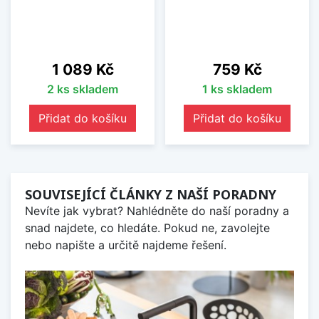
Cena
Cena
1 089 Kč
759 Kč
2 ks skladem
1 ks skladem
Přidat do košíku
Přidat do košíku
SOUVISEJÍCÍ ČLÁNKY Z NAŠÍ PORADNY
Nevíte jak vybrat? Nahlédněte do naší poradny a
snad najdete, co hledáte. Pokud ne, zavolejte
nebo napište a určitě najdeme řešení.