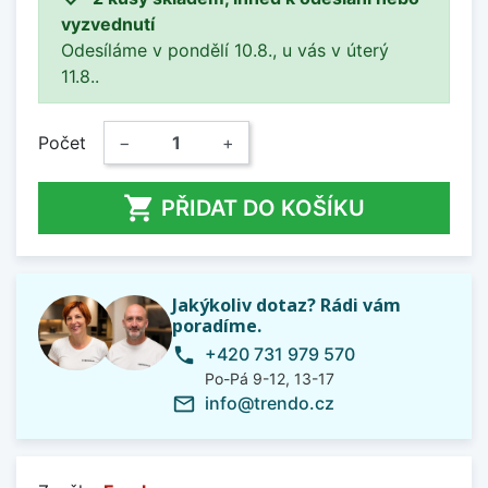
vyzvednutí
Odesíláme v pondělí 10.8., u vás v úterý
11.8..
Počet
−
+

PŘIDAT DO KOŠÍKU
Jakýkoliv dotaz? Rádi vám
poradíme.
+420 731 979 570
phone
Po-Pá 9-12, 13-17
info@trendo.cz
mail_outline