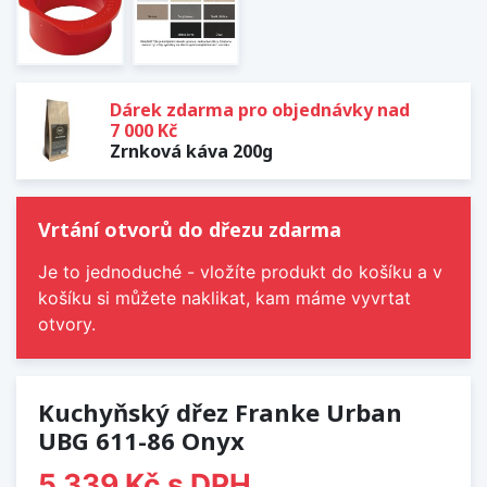
Dárek zdarma pro objednávky nad
7 000 Kč
Zrnková káva 200g
Vrtání otvorů do dřezu zdarma
Je to jednoduché - vložíte produkt do košíku a v
košíku si můžete naklikat, kam máme vyvrtat
otvory.
Kuchyňský dřez Franke Urban
UBG 611-86 Onyx
5 339 Kč
s DPH