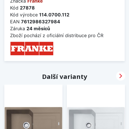
Značka
Franke
Kód
27878
Kód výrobce
114.0700.112
EAN
7612986327984
Záruka
24 měsíců
Zboží pochází z oficiální distribuce pro ČR

Další varianty