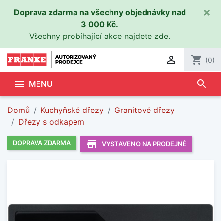
×
Doprava zdarma na všechny objednávky nad
3 000 Kč.
Všechny probíhající akce
najdete zde
.

shopping_cart
(0)
search

MENU
Domů
Kuchyňské dřezy
Granitové dřezy
Dřezy s odkapem
store_mall_directory
DOPRAVA ZDARMA
VYSTAVENO NA PRODEJNĚ