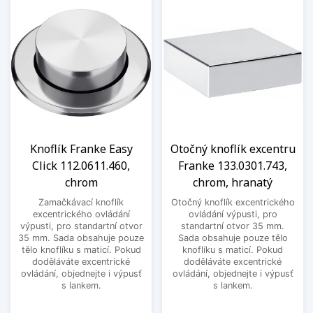
Knoflík Franke Easy
Otočný knoflík excentru
Click 112.0611.460,
Franke 133.0301.743,
chrom
chrom, hranatý
Zamačkávací knoflík
Otočný knoflík excentrického
excentrického ovládání
ovládání výpusti, pro
výpusti, pro standartní otvor
standartní otvor 35 mm.
35 mm. Sada obsahuje pouze
Sada obsahuje pouze tělo
tělo knoflíku s maticí. Pokud
knoflíku s maticí. Pokud
doděláváte excentrické
doděláváte excentrické
ovládání, objednejte i výpusť
ovládání, objednejte i výpusť
s lankem.
s lankem.