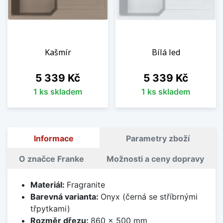
Kašmír
Bílá led
Cena
Cena
5 339 Kč
5 339 Kč
1 ks skladem
1 ks skladem
Informace
Parametry zboží
O značce Franke
Možnosti a ceny dopravy
Materiál:
Fragranite
Barevná varianta:
Onyx (černá se stříbrnými
třpytkami)
Rozměr dřezu:
860 x 500 mm