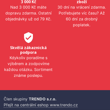
3 000 Kč
zboží
Nad 3 000 Kč máte
30 dní na vrácení zdarma.
dopravu zdarma. Ostatní
Potřebujete víc času? Až
objednávky už od 79 Kč.
60 dní za drobný
poplatek.
verified_user
Skvělá zákaznická
podpora
Kdykoliv poradíme s
výběrem a zodpovíme
každou otázku. Sortiment
známe poslepu.
Člen skupiny
TRENDO s.r.o.
Přejít na centrální eshop www.trendo.cz