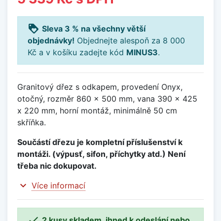
loyalty
Sleva 3 % na všechny větší
objednávky!
Objednejte alespoň za 8 000
Kč a v košíku zadejte kód
MINUS3
.
Granitový dřez s odkapem, provedení Onyx,
otočný, rozměr 860 x 500 mm, vana 390 x 425
x 220 mm, horní montáž, minimálně 50 cm
skříňka.
Součástí dřezu je kompletní příslušenství k
montáži. (výpusť, sifon, příchytky atd.) Není
třeba nic dokupovat.
expand_more
Více informací

2 kusy skladem, ihned k odeslání nebo