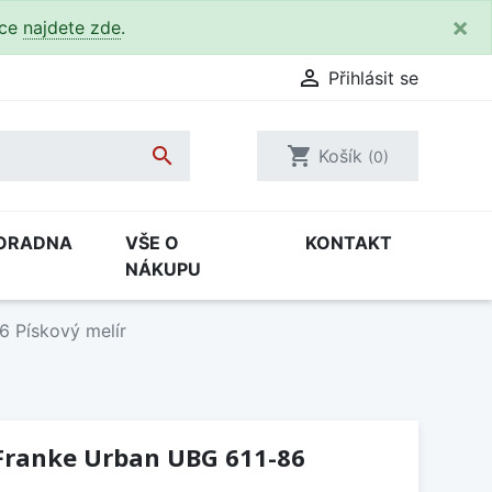
×
kce
najdete zde
.

Přihlásit se

shopping_cart
Košík
(0)
ORADNA
VŠE O
KONTAKT
NÁKUPU
6 Pískový melír
Franke Urban UBG 611-86