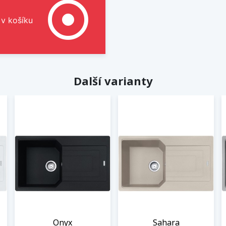
adjust
 v košíku
Další varianty
Onyx
Sahara