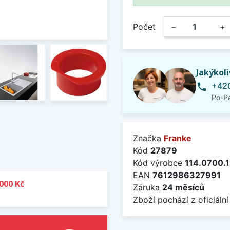
Počet
−
+
Jakýkol
+420
phone
Po-Pá
Značka
Franke
Kód
27879
Kód výrobce
114.0700.
EAN
7612986327991
000 Kč
Záruka
24 měsíců
Zboží pochází z oficiální