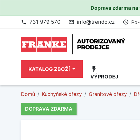
Doprava zdarma na 
731 979 570
info@trendo.cz
Po-
phone
mail_outline
access_time
flash_on
KATALOG ZBOŽÍ
VÝPRODEJ
Domů
Kuchyňské dřezy
Granitové dřezy
Dř
DOPRAVA ZDARMA