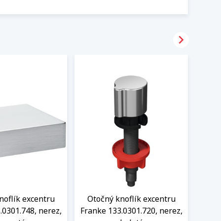

noflík excentru
Otočný knoflík excentru
Knof
.0301.748, nerez,
Franke 133.0301.720, nerez,
1