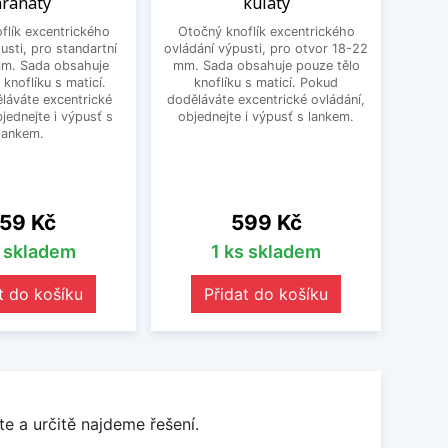
ranatý
kulatý
excen
flík excentrického
Otočný knoflík excentrického
pro st
usti, pro standartní
ovládání výpusti, pro otvor 18-22
obsa
mm. Sada obsahuje
mm. Sada obsahuje pouze tělo
ma
 knoflíku s maticí.
knoflíku s maticí. Pokud
excent
láváte excentrické
doděláváte excentrické ovládání,
bjednejte i výpusť s
objednejte i výpusť s lankem.
lankem.
ena
Cena
59 Kč
599 Kč
s skladem
1 ks skladem
t do košíku
Přidat do košíku
e a určitě najdeme řešení.