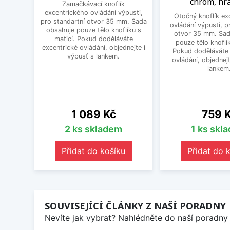
chrom, hr
Zamačkávací knoflík
excentrického ovládání výpusti,
Otočný knoflík ex
pro standartní otvor 35 mm. Sada
ovládání výpusti, p
obsahuje pouze tělo knoflíku s
otvor 35 mm. Sad
maticí. Pokud doděláváte
pouze tělo knoflík
excentrické ovládání, objednejte i
Pokud doděláváte 
výpusť s lankem.
ovládání, objednejt
lankem
Cena
Cena
1 089 Kč
759 
2 ks skladem
1 ks skl
Přidat do košíku
Přidat do 
SOUVISEJÍCÍ ČLÁNKY Z NAŠÍ PORADNY
Nevíte jak vybrat? Nahlédněte do naší poradny 