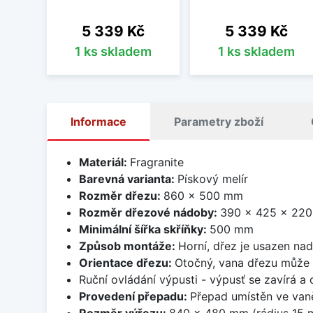
Cena
Cena
5 339 Kč
5 339 Kč
1 ks skladem
1 ks skladem
Informace
Parametry zboží
Materiál:
Fragranite
Barevná varianta:
Pískový melír
Rozměr dřezu:
860 x 500 mm
Rozměr dřezové nádoby:
390 x 425 x 22
Minimální šířka skříňky:
500 mm
Způsob montáže:
Horní, dřez je usazen na
Orientace dřezu:
Otočný, vana dřezu může 
Ruční ovládání výpusti - výpusť se zavírá a
Provedení přepadu:
Přepad umístěn ve van
Rozměr výřezu:
840 x 480 mm (rádius 15 