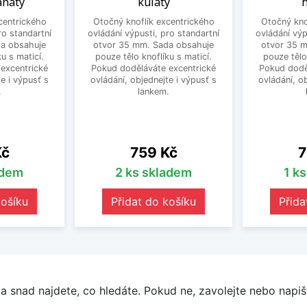
anatý
kulatý
h
centrického
Otočný knoflík excentrického
Otočný kno
ro standartní
ovládání výpusti, pro standartní
ovládání výp
a obsahuje
otvor 35 mm. Sada obsahuje
otvor 35 
u s maticí.
pouze tělo knoflíku s maticí.
pouze tělo
excentrické
Pokud doděláváte excentrické
Pokud dodě
e i výpusť s
ovládání, objednejte i výpusť s
ovládání, o
.
lankem.
Cena
C
Kč
759 Kč
7
adem
2 ks skladem
1 k
košíku
Přidat do košíku
Přida
a snad najdete, co hledáte. Pokud ne, zavolejte nebo napišt