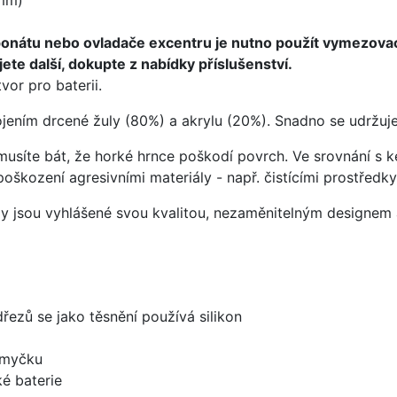
ponátu nebo ovladače excentru je nutno použít vymezova
ete další, dokupte z nabídky příslušenství.
vor pro baterii.
ojením drcené žuly (80%) a akrylu (20%). Snadno se udržuje
emusíte bát, že horké hrnce poškodí povrch. Ve srovnání s
poškození agresivními materiály - např. čistícími prostřed
ezy jsou vyhlášené svou kvalitou, nezaměnitelným designe
dřezů se jako těsnění používá silikon
 myčku
é baterie