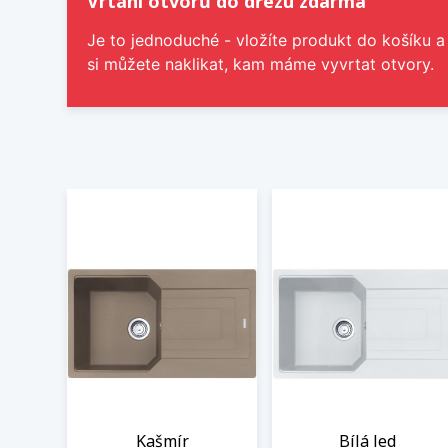
Vrtání otvorů do dřezu zdarma
Je to jednoduché - vložíte produkt do košíku a
si můžete naklikat, kam máme vyvrtat otvory.
Kašmír
Bílá led