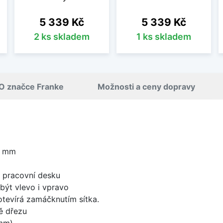
Cena
Cena
5 339 Kč
5 339 Kč
2 ks skladem
1 ks skladem
O značce Franke
Možnosti a ceny dopravy
0 mm
d pracovní desku
být vlevo i vpravo
 otevírá zamáčknutím sítka.
ě dřezu
mm)