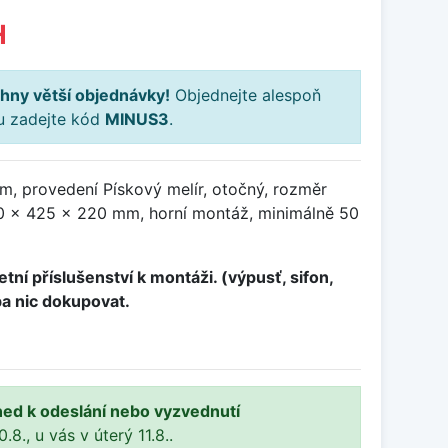
H
hny větší objednávky!
Objednejte alespoň
ku zadejte kód
MINUS3
.
m, provedení Pískový melír, otočný, rozměr
 x 425 x 220 mm, horní montáž, minimálně 50
tní příslušenství k montáži. (výpusť, sifon,
ba nic dokupovat.
ned k odeslání nebo vyzvednutí
8., u vás v úterý 11.8..