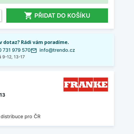

PŘIDAT DO KOŠÍKU
iv dotaz? Rádi vám poradíme.
 731 979 570
info@trendo.cz
mail_outline
 9-12, 13-17
113
 distribuce pro ČR