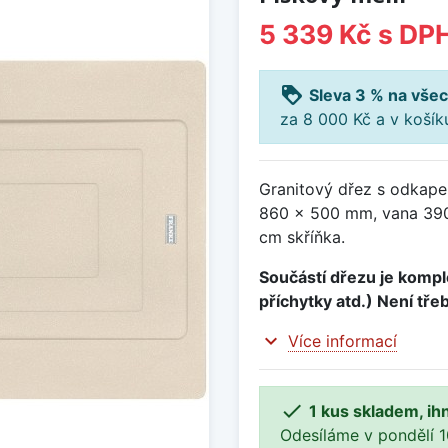
5 339 Kč
s DP
loyalty
Sleva 3 % na všec
za 8 000 Kč a v koší
Granitový dřez s odkape
860 x 500 mm, vana 390
cm skříňka.
Součástí dřezu je komple
příchytky atd.) Není tře
expand_more
Více informací

1 kus skladem, ih
Odesíláme v pondělí 10.