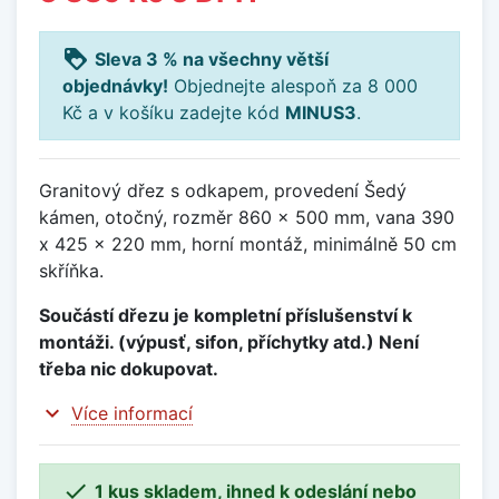
loyalty
Sleva 3 % na všechny větší
objednávky!
Objednejte alespoň za 8 000
Kč a v košíku zadejte kód
MINUS3
.
Granitový dřez s odkapem, provedení Šedý
kámen, otočný, rozměr 860 x 500 mm, vana 390
x 425 x 220 mm, horní montáž, minimálně 50 cm
skříňka.
Součástí dřezu je kompletní příslušenství k
montáži. (výpusť, sifon, příchytky atd.) Není
třeba nic dokupovat.
expand_more
Více informací

1 kus skladem, ihned k odeslání nebo