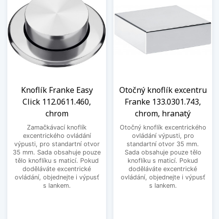
Knoflík Franke Easy
Otočný knoflík excentru
Click 112.0611.460,
Franke 133.0301.743,
chrom
chrom, hranatý
Zamačkávací knoflík
Otočný knoflík excentrického
excentrického ovládání
ovládání výpusti, pro
výpusti, pro standartní otvor
standartní otvor 35 mm.
35 mm. Sada obsahuje pouze
Sada obsahuje pouze tělo
tělo knoflíku s maticí. Pokud
knoflíku s maticí. Pokud
doděláváte excentrické
doděláváte excentrické
ovládání, objednejte i výpusť
ovládání, objednejte i výpusť
s lankem.
s lankem.