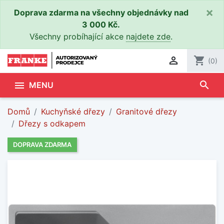
×
Doprava zdarma na všechny objednávky nad
3 000 Kč.
Všechny probíhající akce
najdete zde
.

shopping_cart
(0)
search

MENU
Domů
Kuchyňské dřezy
Granitové dřezy
Dřezy s odkapem
DOPRAVA ZDARMA