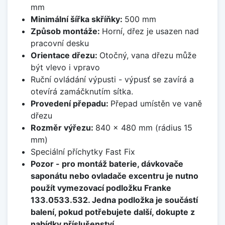
mm
Minimální šířka skříňky:
500 mm
Způsob montáže:
Horní, dřez je usazen nad
pracovní desku
Orientace dřezu:
Otočný, vana dřezu může
být vlevo i vpravo
Ruční ovládání výpusti - výpusť se zavírá a
otevírá zamáčknutím sítka.
Provedení přepadu:
Přepad umístěn ve vaně
dřezu
Rozměr výřezu:
840 x 480 mm (rádius 15
mm)
Speciální příchytky Fast Fix
Pozor - pro montáž baterie, dávkovače
saponátu nebo ovladače excentru je nutno
použít vymezovací podložku Franke
133.0533.532. Jedna podložka je součástí
balení, pokud potřebujete další, dokupte z
nabídky příslušenství.