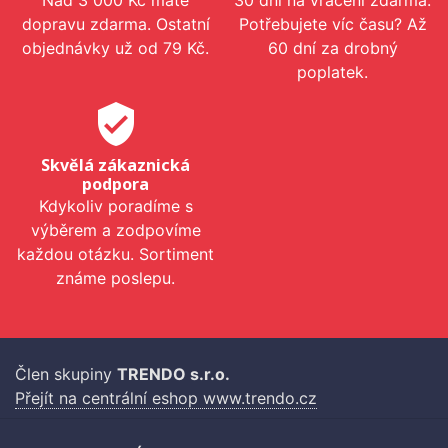
Nad 3 000 Kč máte
30 dní na vrácení zdarma.
dopravu zdarma. Ostatní
Potřebujete víc času? Až
objednávky už od 79 Kč.
60 dní za drobný
poplatek.
verified_user
Skvělá zákaznická
podpora
Kdykoliv poradíme s
výběrem a zodpovíme
každou otázku. Sortiment
známe poslepu.
Člen skupiny
TRENDO s.r.o.
Přejít na centrální eshop www.trendo.cz