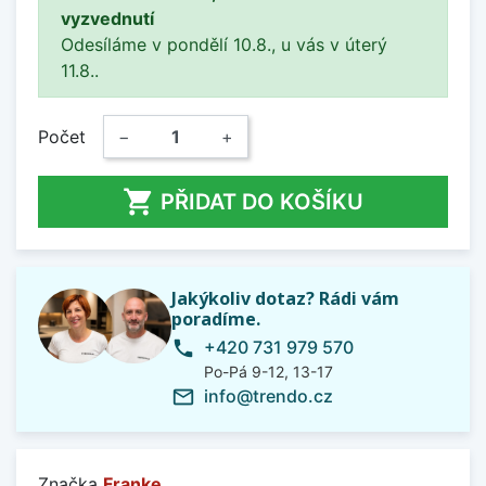
vyzvednutí
Odesíláme v pondělí 10.8., u vás v úterý
11.8..
Počet
−
+

PŘIDAT DO KOŠÍKU
Jakýkoliv dotaz? Rádi vám
poradíme.
+420 731 979 570
phone
Po-Pá 9-12, 13-17
info@trendo.cz
mail_outline
Značka
Franke