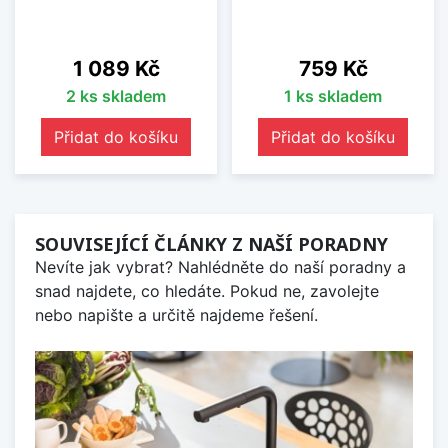
Cena
Cena
1 089 Kč
759 Kč
2 ks skladem
1 ks skladem
Přidat do košíku
Přidat do košíku
SOUVISEJÍCÍ ČLÁNKY Z NAŠÍ PORADNY
Nevíte jak vybrat? Nahlédněte do naší poradny a
snad najdete, co hledáte. Pokud ne, zavolejte
nebo napište a určitě najdeme řešení.