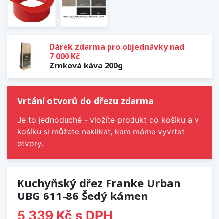
Dárek zdarma pro objednávky nad
7 000 Kč
Zrnková káva 200g
Vrtání otvorů do dřezu zdarma
Je to jednoduché - vložíte produkt do košíku a v
košíku si můžete naklikat, kam máme vyvrtat
otvory.
Kuchyňský dřez Franke Urban
UBG 611-86 Šedý kámen
5 339 Kč
s DPH