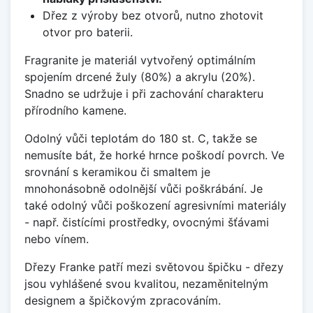
Dřez z výroby bez otvorů, nutno zhotovit
otvor pro baterii.
Fragranite je materiál vytvořený optimálním
spojením drcené žuly (80%) a akrylu (20%).
Snadno se udržuje i při zachování charakteru
přírodního kamene.
Odolný vůči teplotám do 180 st. C, takže se
nemusíte bát, že horké hrnce poškodí povrch. Ve
srovnání s keramikou či smaltem je
mnohonásobně odolnější vůči poškrábání. Je
také odolný vůči poškození agresivními materiály
- např. čistícími prostředky, ovocnými šťávami
nebo vínem.
Dřezy Franke patří mezi světovou špičku - dřezy
jsou vyhlášené svou kvalitou, nezaměnitelným
designem a špičkovým zpracováním.