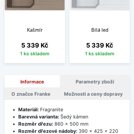
Kašmír
Bílá led
Cena
Cena
5 339 Kč
5 339 Kč
1 ks skladem
1 ks skladem
Informace
Parametry zboží
O značce Franke
Možnosti a ceny dopravy
Materiál:
Fragranite
Barevná varianta:
Šedý kámen
Rozměr dřezu:
860 x 500 mm
Rozměr dřezové nádoby:
390 x 425 x 220