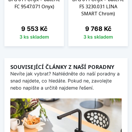
FC 9547.071 Onyx)
FS 3230.031 LINA
SMART Chrom)
Cena
Cena
9 553 Kč
9 768 Kč
3 ks skladem
3 ks skladem
SOUVISEJÍCÍ ČLÁNKY Z NAŠÍ PORADNY
Nevíte jak vybrat? Nahlédněte do naší poradny a
snad najdete, co hledáte. Pokud ne, zavolejte
nebo napište a určitě najdeme řešení.