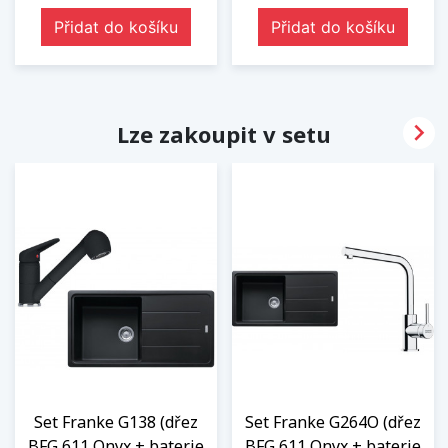
Přidat do košíku
Přidat do košíku

Lze zakoupit v setu
Set Franke G138 (dřez
Set Franke G264O (dřez
BFG 611 Onyx + baterie
BFG 611 Onyx + baterie