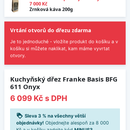
7 000 Kč
Zrnková káva 200g
Vrtání otvorů do dřezu zdarma
Je to jednoduché - vložíte produkt do košíku a v
košíku si můžete naklikat, kam máme vyvrtat
otvory.
Kuchyňský dřez Franke Basis BFG
611 Onyx
6 099 Kč
s DPH
loyalty
Sleva 3 % na všechny větší
objednávky!
Objednejte alespoň za 8 000
Kč a v košíku zadejte kód
MINUS3
.