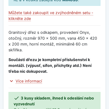
Můžete také zakoupit ve zvýhodněném setu -
klikněte zde
Granitový dřez s odkapem, provedení Onyx,
otočný, rozměr 970 x 500 mm, vana 450 x 420
x 200 mm, horní montáž, minimálně 60 cm
skříňka.
Součástí dřezu je kompletní příslušenství k
montáži. (výpusť, sifon, příchytky atd.) Není
třeba nic dokupovat.
expand_more
Více informací

3 kusy skladem, ihned k odeslání nebo
vyzvednutí