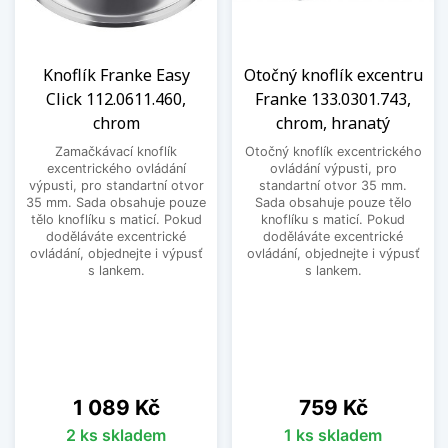
Knoflík Franke Easy
Otočný knoflík excentru
Click 112.0611.460,
Franke 133.0301.743,
chrom
chrom, hranatý
Zamačkávací knoflík
Otočný knoflík excentrického
excentrického ovládání
ovládání výpusti, pro
výpusti, pro standartní otvor
standartní otvor 35 mm.
35 mm. Sada obsahuje pouze
Sada obsahuje pouze tělo
tělo knoflíku s maticí. Pokud
knoflíku s maticí. Pokud
doděláváte excentrické
doděláváte excentrické
ovládání, objednejte i výpusť
ovládání, objednejte i výpusť
s lankem.
s lankem.
Cena
Cena
1 089 Kč
759 Kč
2 ks skladem
1 ks skladem