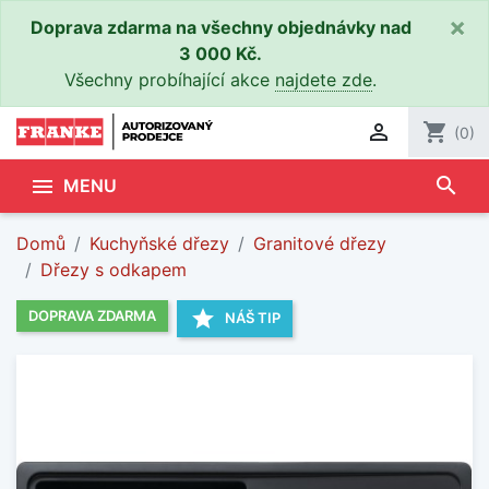
×
Doprava zdarma na všechny objednávky nad
3 000 Kč.
Všechny probíhající akce
najdete zde
.

shopping_cart
(0)
search

MENU
Domů
Kuchyňské dřezy
Granitové dřezy
Dřezy s odkapem
star
DOPRAVA ZDARMA
NÁŠ TIP