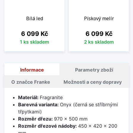
Bílá led
Pískový melír
Cena
Cena
6 099 Kč
6 099 Kč
1 ks skladem
2 ks skladem
Informace
Parametry zboží
O značce Franke
Možnosti a ceny dopravy
Materiál:
Fragranite
Barevná varianta:
Onyx (černá se stříbrnými
třpytkami)
Rozměr dřezu:
970 x 500 mm
Rozměr dřezové nádoby:
450 x 420 x 200