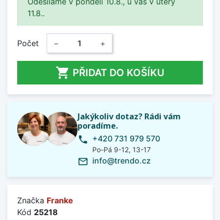
Odesíláme v pondělí 10.8., u vás v úterý
11.8..
Počet
−
+

PŘIDAT DO KOŠÍKU
Jakýkoliv dotaz? Rádi vám
poradíme.
+420 731 979 570
phone
Po-Pá 9-12, 13-17
info@trendo.cz
mail_outline
Značka
Franke
Kód
25218