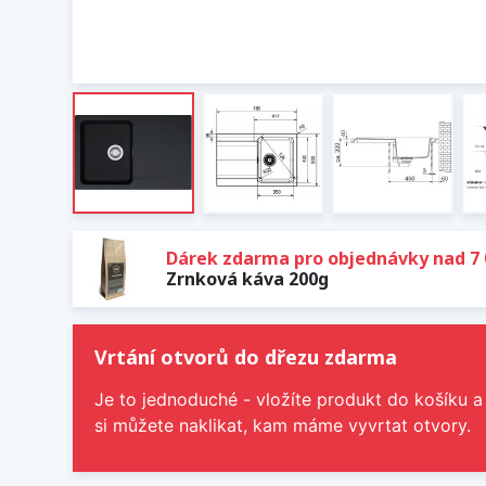
Dárek zdarma pro objednávky nad 7 
Zrnková káva 200g
Vrtání otvorů do dřezu zdarma
Je to jednoduché - vložíte produkt do košíku a
si můžete naklikat, kam máme vyvrtat otvory.