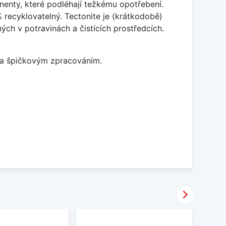
enty, které podléhají težkému opotřebení.
% recyklovatelný. Tectonite je (krátkodobě)
ých v potravinách a čistících prostředcích.
m a špičkovým zpracováním.
