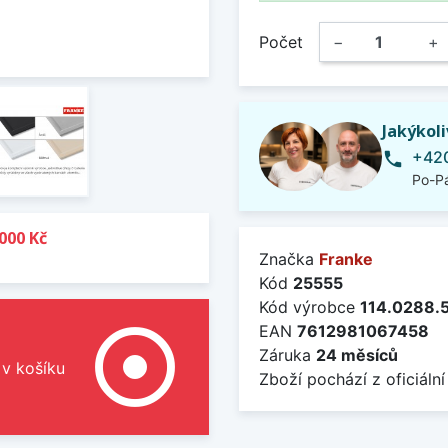
Počet
−
+
Jakýkol
+420
phone
Po-Pá
000 Kč
Značka
Franke
Kód
25555
Kód výrobce
114.0288.
adjust
EAN
7612981067458
Záruka
24 měsíců
 v košíku
Zboží pochází z oficiální