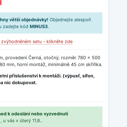
H
hny větší objednávky!
Objednejte alespoň
ku zadejte kód
MINUS3
.
 zvýhodněném setu - klikněte zde
m, provedení Černá, otočný, rozměr 780 x 500
0 mm, horní montáž, minimálně 45 cm skříňka.
tní příslušenství k montáži. (výpusť, sifon,
ba nic dokupovat.
ned k odeslání nebo vyzvednutí
, u vás v úterý 11.8..