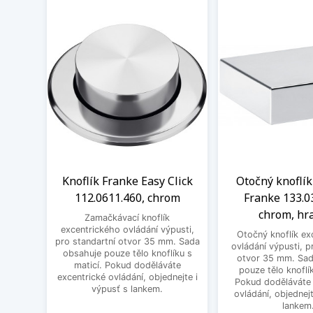
Knoflík Franke Easy Click
Otočný knoflík
112.0611.460, chrom
Franke 133.0
chrom, hr
Zamačkávací knoflík
excentrického ovládání výpusti,
Otočný knoflík ex
pro standartní otvor 35 mm. Sada
ovládání výpusti, p
obsahuje pouze tělo knoflíku s
otvor 35 mm. Sad
maticí. Pokud doděláváte
pouze tělo knoflík
excentrické ovládání, objednejte i
Pokud doděláváte 
výpusť s lankem.
ovládání, objednejt
lankem