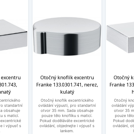
 excentru
Otočný knoflík excentru
Otočný k
301.743,
Franke 133.0301.741, nerez,
Franke 133
anatý
kulatý
h
centrického
Otočný knoflík excentrického
Otočný kno
ro standartní
ovládání výpusti, pro standartní
ovládání výp
a obsahuje
otvor 35 mm. Sada obsahuje
otvor 35 
u s maticí.
pouze tělo knoflíku s maticí.
pouze tělo
excentrické
Pokud doděláváte excentrické
Pokud dodě
e i výpusť s
ovládání, objednejte i výpusť s
ovládání, o
.
lankem.