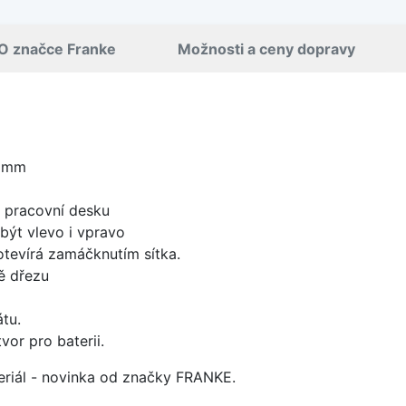
O značce Franke
Možnosti a ceny dopravy
0 mm
d pracovní desku
být vlevo i vpravo
 otevírá zamáčknutím sítka.
ě dřezu
tu.
vor pro baterii.
ateriál - novinka od značky FRANKE.