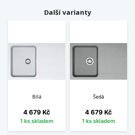
Další varianty
Bílá
Šedá
Cena
Cena
4 679 Kč
4 679 Kč
1 ks skladem
1 ks skladem