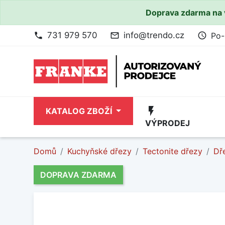
Doprava zdarma na 
731 979 570
info@trendo.cz
Po-
phone
mail_outline
access_time
flash_on
KATALOG ZBOŽÍ
VÝPRODEJ
Domů
Kuchyňské dřezy
Tectonite dřezy
Dř
DOPRAVA ZDARMA