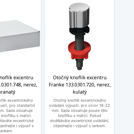
noflík excentru
Otočný knoflík excentru
Knof
.0301.748, nerez,
Franke 133.0301.720, nerez,
1
ranatý
kulatý
excen
flík excentrického
Otočný knoflík excentrického
pro st
usti, pro standartní
ovládání výpusti, pro otvor 18-22
obsa
mm. Sada obsahuje
mm. Sada obsahuje pouze tělo
ma
 knoflíku s maticí.
knoflíku s maticí. Pokud
excent
láváte excentrické
doděláváte excentrické ovládání,
bjednejte i výpusť s
objednejte i výpusť s lankem.
lankem.