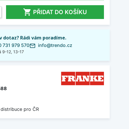

PŘIDAT DO KOŠÍKU
iv dotaz? Rádi vám poradíme.
 731 979 570
info@trendo.cz
mail_outline
 9-12, 13-17
588
 distribuce pro ČR