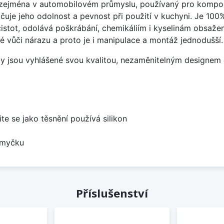
ý zejména v automobilovém průmyslu, používaný pro kompon
čuje jeho odolnost a pevnost při použití v kuchyni. Je 100
istot, odolává poškrábání, chemikáliím i kyselinám obsažen
é vůči nárazu a proto je i manipulace a montáž jednodušší.
ezy jsou vyhlášené svou kvalitou, nezaměnitelným designe
ite se jako těsnění používá silikon
 myčku
Příslušenství