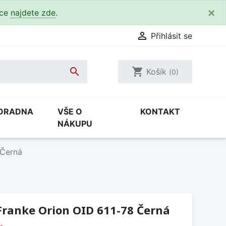
×
kce
najdete zde
.

Přihlásit se

shopping_cart
Košík
(0)
ORADNA
VŠE O
KONTAKT
NÁKUPU
 Černá
Franke Orion OID 611-78 Černá