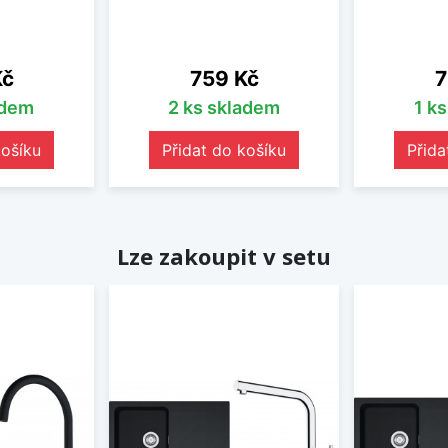
Cena
C
Kč
759 Kč
7
adem
2 ks skladem
1 k
košíku
Přidat do košíku
Přida
Lze zakoupit v setu