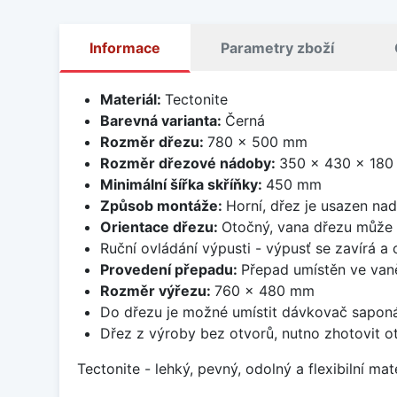
Informace
Parametry zboží
Materiál:
Tectonite
Barevná varianta:
Černá
Rozměr dřezu:
780 x 500 mm
Rozměr dřezové nádoby:
350 x 430 x 18
Minimální šířka skříňky:
450 mm
Způsob montáže:
Horní, dřez je usazen na
Orientace dřezu:
Otočný, vana dřezu může 
Ruční ovládání výpusti - výpusť se zavírá a
Provedení přepadu:
Přepad umístěn ve van
Rozměr výřezu:
760 x 480 mm
Do dřezu je možné umístit dávkovač saponá
Dřez z výroby bez otvorů, nutno zhotovit ot
Tectonite - lehký, pevný, odolný a flexibilní m