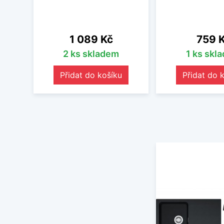
Cena
Cena
1 089 Kč
759 
2 ks skladem
1 ks skl
Přidat do košíku
Přidat do 