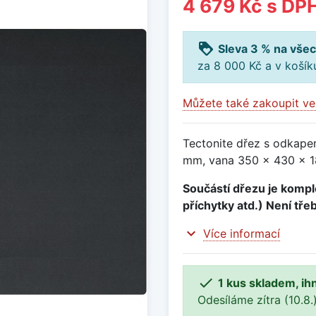
4 679 Kč
s DP
loyalty
Sleva 3 % na všec
za 8 000 Kč a v koší
Můžete také zakoupit ve
Tectonite dřez s odkape
mm, vana 350 x 430 x 18
Součástí dřezu je komple
příchytky atd.) Není tře
expand_more
Více informací

1 kus skladem, ih
Odesíláme zítra (10.8.)