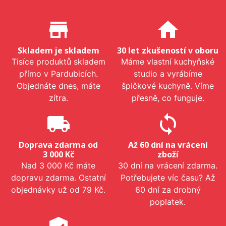
Proč nakupovat u nás?
store_mall_directory
home
Skladem je skladem
30 let zkušeností v oboru
Tisíce produktů skladem
Máme vlastní kuchyňské
přímo v Pardubicích.
studio a vyrábíme
Objednáte dnes, máte
špičkové kuchyně. Víme
zítra.
přesně, co funguje.
local_shipping
sync
Doprava zdarma od
Až 60 dní na vrácení
3 000 Kč
zboží
Nad 3 000 Kč máte
30 dní na vrácení zdarma.
dopravu zdarma. Ostatní
Potřebujete víc času? Až
objednávky už od 79 Kč.
60 dní za drobný
poplatek.