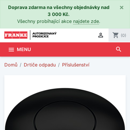
×
Doprava zdarma na všechny objednávky nad
3 000 Kč.
Všechny probíhající akce
najdete zde
.

shopping_cart
(0)
search

MENU
Domů
Drtiče odpadu
Příslušenství