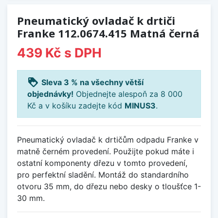
Pneumatický ovladač k drtiči
Franke 112.0674.415 Matná černá
439 Kč
s DPH
loyalty
Sleva 3 % na všechny větší
objednávky!
Objednejte alespoň za 8 000
Kč a v košíku zadejte kód
MINUS3
.
Pneumatický ovladač k drtičům odpadu Franke v
matně černém provedení. Použijte pokud máte i
ostatní komponenty dřezu v tomto provedení,
pro perfektní sladění. Montáž do standardního
otvoru 35 mm, do dřezu nebo desky o tloušťce 1-
30 mm.