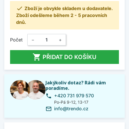

Zboží je obvykle skladem u dodavatele.
Zboží odešleme během 2 - 5 pracovních
dnů.
Počet
−
+

PŘIDAT DO KOŠÍKU
Jakýkoliv dotaz? Rádi vám
poradíme.
+420 731 979 570
phone
Po-Pá 9-12, 13-17
info@trendo.cz
mail_outline