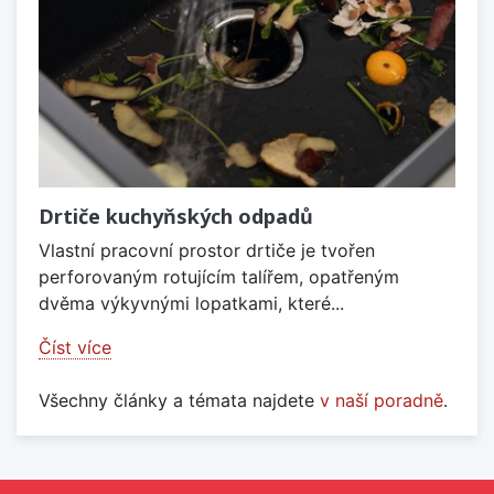
Drtiče kuchyňských odpadů
Vlastní pracovní prostor drtiče je tvořen
perforovaným rotujícím talířem, opatřeným
dvěma výkyvnými lopatkami, které...
Číst více
Všechny články a témata najdete
v naší poradně
.