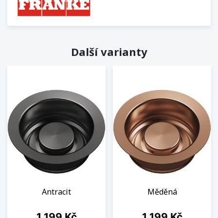
Další varianty
Antracit
Měděná
Cena
Cena
1 199 Kč
1 199 Kč