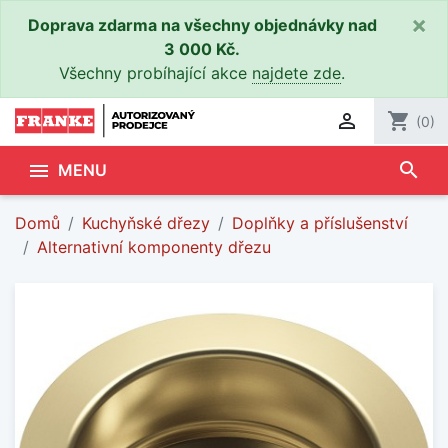
×
Doprava zdarma na všechny objednávky nad
3 000 Kč.
Všechny probíhající akce
najdete zde
.

shopping_cart
(0)
search

MENU
Domů
Kuchyňské dřezy
Doplňky a příslušenství
Alternativní komponenty dřezu