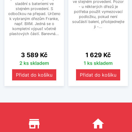
ve stejném provedení. Pozor
sladění s bateriemi ve
- u některých dřezů je
stejném provedení. S
potřeba použít vymezovací
odbočkou na přepad. Určeno
podložku, pokud není
k vybraným dřezům Franke,
součástí balení, přiobjednejte
např. BXM. Jedná se o
ji -...
kompletní výpusť včetně
plastových částí. Barevná...
Cena
Cena
3 589 Kč
1 629 Kč
2 ks skladem
1 ks skladem
Přidat do košíku
Přidat do košíku
Proč nakupovat u nás?
store_mall_directory
home