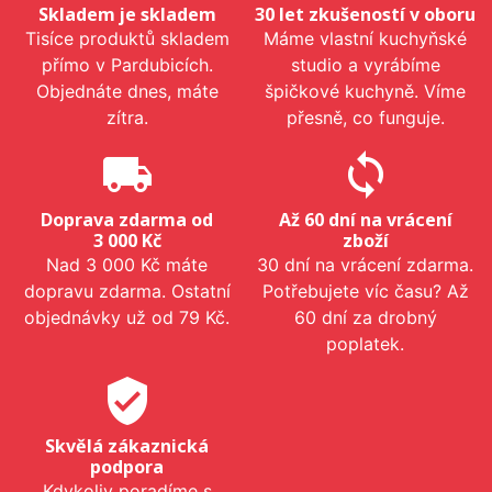
Skladem je skladem
30 let zkušeností v oboru
Tisíce produktů skladem
Máme vlastní kuchyňské
přímo v Pardubicích.
studio a vyrábíme
Objednáte dnes, máte
špičkové kuchyně. Víme
zítra.
přesně, co funguje.
local_shipping
sync
Doprava zdarma od
Až 60 dní na vrácení
3 000 Kč
zboží
Nad 3 000 Kč máte
30 dní na vrácení zdarma.
dopravu zdarma. Ostatní
Potřebujete víc času? Až
objednávky už od 79 Kč.
60 dní za drobný
poplatek.
verified_user
Skvělá zákaznická
podpora
Kdykoliv poradíme s