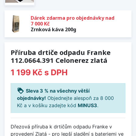
Dárek zdarma pro objednávky nad
7 000 Kč
Zrnková káva 200g
Příruba drtiče odpadu Franke
112.0664.391 Celonerez zlatá
1 199 Kč
s DPH
loyalty
Sleva 3 % na všechny větší
objednávky!
Objednejte alespoň za 8 000
Kč a v košíku zadejte kód
MINUS3
.
Dřezová příruba k drtičům odpadu Franke v
provedení Zlatá - pro lepší sladění s bateriemi ve