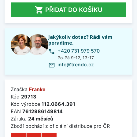

PŘIDAT DO KOŠÍKU
Jakýkoliv dotaz? Rádi vám
poradíme.
+420 731 979 570
phone
Po-Pá 9-12, 13-17
info@trendo.cz
mail_outline
Značka
Franke
Kód
29713
Kód výrobce
112.0664.391
EAN
7612986149814
Záruka
24 měsíců
Zboží pochází z oficiální distribuce pro ČR