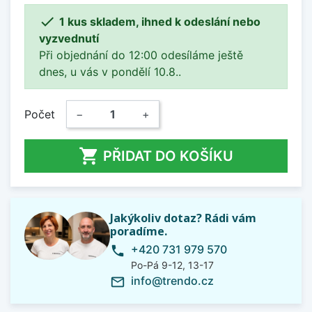

1 kus skladem, ihned k odeslání nebo
vyzvednutí
Při objednání do 12:00 odesíláme ještě
dnes, u vás v pondělí 10.8..
Počet
−
+

PŘIDAT DO KOŠÍKU
Jakýkoliv dotaz? Rádi vám
poradíme.
+420 731 979 570
phone
Po-Pá 9-12, 13-17
info@trendo.cz
mail_outline