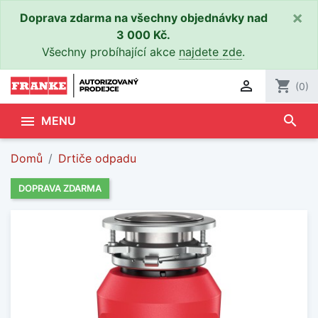
×
Doprava zdarma na všechny objednávky nad
3 000 Kč.
Všechny probíhající akce
najdete zde
.

shopping_cart
(0)
search

MENU
Domů
Drtiče odpadu
DOPRAVA ZDARMA