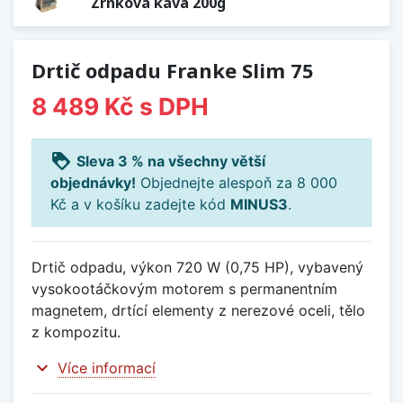
Zrnková káva 200g
Drtič odpadu Franke Slim 75
8 489 Kč
s DPH
loyalty
Sleva 3 % na všechny větší
objednávky!
Objednejte alespoň za 8 000
Kč a v košíku zadejte kód
MINUS3
.
Drtič odpadu, výkon 720 W (0,75 HP), vybavený
vysokootáčkovým motorem s permanentním
magnetem, drtící elementy z nerezové oceli, tělo
z kompozitu.
expand_more
Více informací