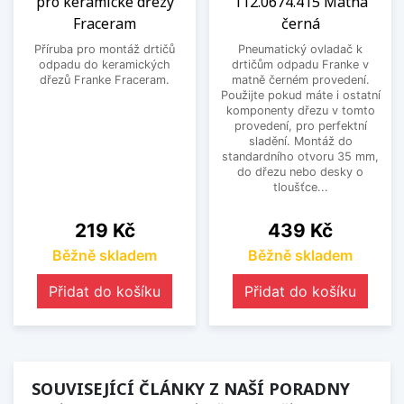
pro keramické dřezy
112.0674.415 Matná
Fraceram
černá
Příruba pro montáž drtičů
Pneumatický ovladač k
odpadu do keramických
drtičům odpadu Franke v
dřezů Franke Fraceram.
matně černém provedení.
Použijte pokud máte i ostatní
komponenty dřezu v tomto
provedení, pro perfektní
sladění. Montáž do
standardního otvoru 35 mm,
do dřezu nebo desky o
tloušťce...
Cena
Cena
219 Kč
439 Kč
Běžně skladem
Běžně skladem
Přidat do košíku
Přidat do košíku
SOUVISEJÍCÍ ČLÁNKY Z NAŠÍ PORADNY