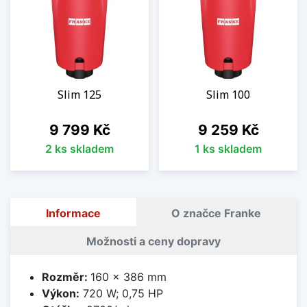
Slim 125
Slim 100
Cena
Cena
9 799 Kč
9 259 Kč
2 ks skladem
1 ks skladem
Informace
O značce Franke
Možnosti a ceny dopravy
Rozměr:
160 x 386 mm
Výkon:
720 W; 0,75 HP