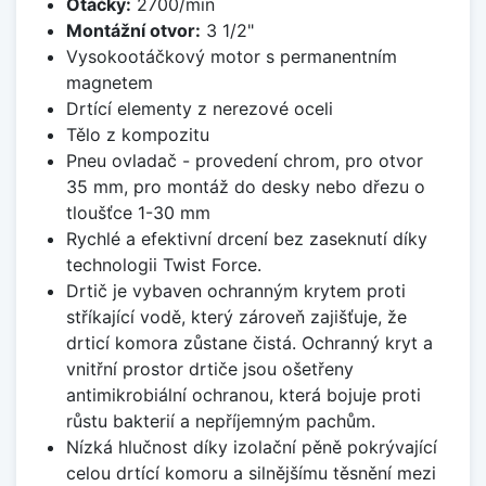
Otáčky:
2700/min
Montážní otvor:
3 1/2"
Vysokootáčkový motor s permanentním
magnetem
Drtící elementy z nerezové oceli
Tělo z kompozitu
Pneu ovladač - provedení chrom, pro otvor
35 mm, pro montáž do desky nebo dřezu o
tloušťce 1-30 mm
Rychlé a efektivní drcení bez zaseknutí díky
technologii Twist Force.
Drtič je vybaven ochranným krytem proti
stříkající vodě, který zároveň zajišťuje, že
drticí komora zůstane čistá. Ochranný kryt a
vnitřní prostor drtiče jsou ošetřeny
antimikrobiální ochranou, která bojuje proti
růstu bakterií a nepříjemným pachům.
Nízká hlučnost díky izolační pěně pokrývající
celou drtící komoru a silnějšímu těsnění mezi