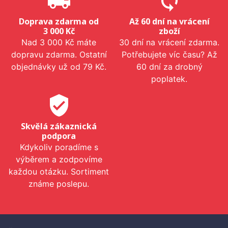
local_shipping
sync
Doprava zdarma od
Až 60 dní na vrácení
3 000 Kč
zboží
Nad 3 000 Kč máte
30 dní na vrácení zdarma.
dopravu zdarma. Ostatní
Potřebujete víc času? Až
objednávky už od 79 Kč.
60 dní za drobný
poplatek.
verified_user
Skvělá zákaznická
podpora
Kdykoliv poradíme s
výběrem a zodpovíme
každou otázku. Sortiment
známe poslepu.