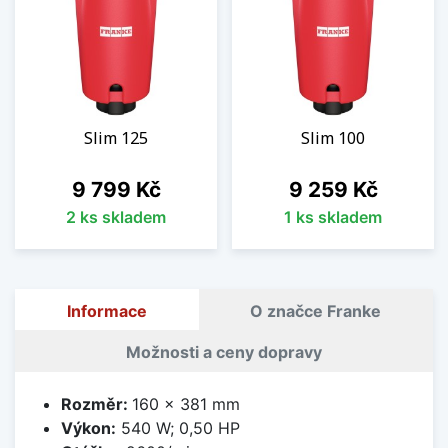
Slim 125
Slim 100
Cena
Cena
9 799 Kč
9 259 Kč
2 ks skladem
1 ks skladem
Informace
O značce Franke
Možnosti a ceny dopravy
Rozměr:
160 x 381 mm
Výkon:
540 W; 0,50 HP