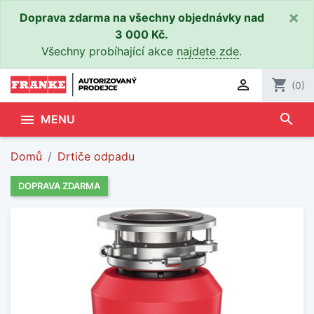
×
Doprava zdarma na všechny objednávky nad
3 000 Kč.
Všechny probíhající akce
najdete zde
.

shopping_cart
(0)
search

MENU
Domů
Drtiče odpadu
DOPRAVA ZDARMA