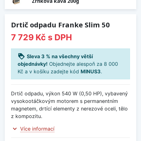
Zrnková káva 200g
Drtič odpadu Franke Slim 50
7 729 Kč
s DPH
loyalty
Sleva 3 % na všechny větší
objednávky!
Objednejte alespoň za 8 000
Kč a v košíku zadejte kód
MINUS3
.
Drtič odpadu, výkon 540 W (0,50 HP), vybavený
vysokootáčkovým motorem s permanentním
magnetem, drtící elementy z nerezové oceli, tělo
z kompozitu.
expand_more
Více informací