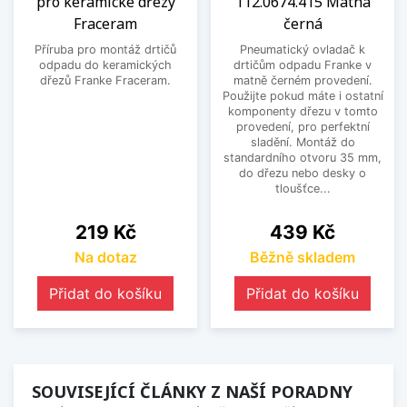
pro keramické dřezy
112.0674.415 Matná
Fraceram
černá
Příruba pro montáž drtičů
Pneumatický ovladač k
odpadu do keramických
drtičům odpadu Franke v
dřezů Franke Fraceram.
matně černém provedení.
Použijte pokud máte i ostatní
komponenty dřezu v tomto
provedení, pro perfektní
sladění. Montáž do
standardního otvoru 35 mm,
do dřezu nebo desky o
tloušťce...
Cena
Cena
219 Kč
439 Kč
Na dotaz
Běžně skladem
Přidat do košíku
Přidat do košíku
SOUVISEJÍCÍ ČLÁNKY Z NAŠÍ PORADNY