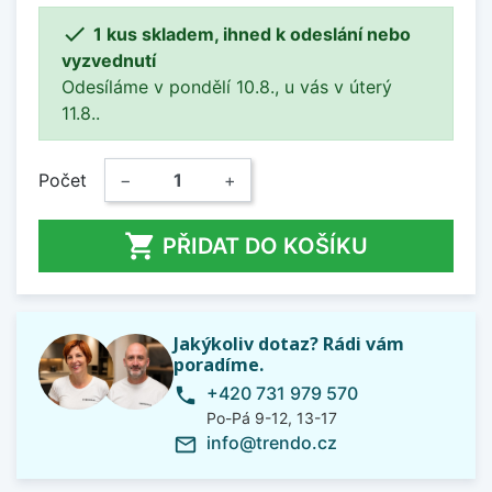

1 kus skladem, ihned k odeslání nebo
vyzvednutí
Odesíláme v pondělí 10.8., u vás v úterý
11.8..
Počet
−
+

PŘIDAT DO KOŠÍKU
Jakýkoliv dotaz? Rádi vám
poradíme.
+420 731 979 570
phone
Po-Pá 9-12, 13-17
info@trendo.cz
mail_outline