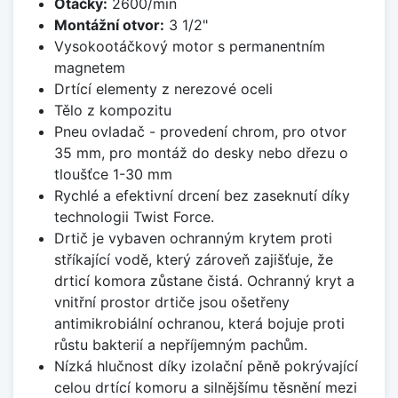
Otáčky:
2600/min
Montážní otvor:
3 1/2"
Vysokootáčkový motor s permanentním
magnetem
Drtící elementy z nerezové oceli
Tělo z kompozitu
Pneu ovladač - provedení chrom, pro otvor
35 mm, pro montáž do desky nebo dřezu o
tloušťce 1-30 mm
Rychlé a efektivní drcení bez zaseknutí díky
technologii Twist Force.
Drtič je vybaven ochranným krytem proti
stříkající vodě, který zároveň zajišťuje, že
drticí komora zůstane čistá. Ochranný kryt a
vnitřní prostor drtiče jsou ošetřeny
antimikrobiální ochranou, která bojuje proti
růstu bakterií a nepříjemným pachům.
Nízká hlučnost díky izolační pěně pokrývající
celou drtící komoru a silnějšímu těsnění mezi