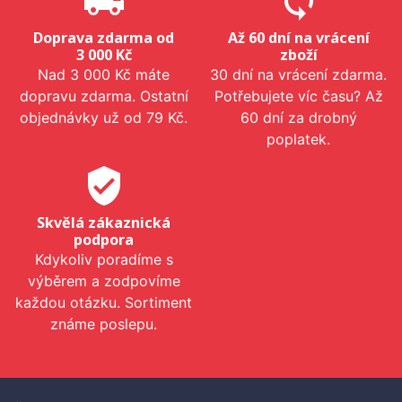
local_shipping
sync
Doprava zdarma od
Až 60 dní na vrácení
3 000 Kč
zboží
Nad 3 000 Kč máte
30 dní na vrácení zdarma.
dopravu zdarma. Ostatní
Potřebujete víc času? Až
objednávky už od 79 Kč.
60 dní za drobný
poplatek.
verified_user
Skvělá zákaznická
podpora
Kdykoliv poradíme s
výběrem a zodpovíme
každou otázku. Sortiment
známe poslepu.