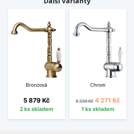
Další varianty
Bronzová
Chrom
Cena
Běžná cena
Cena
5 879 Kč
4 271 Kč
5 339 Kč
2 ks skladem
1 ks skladem