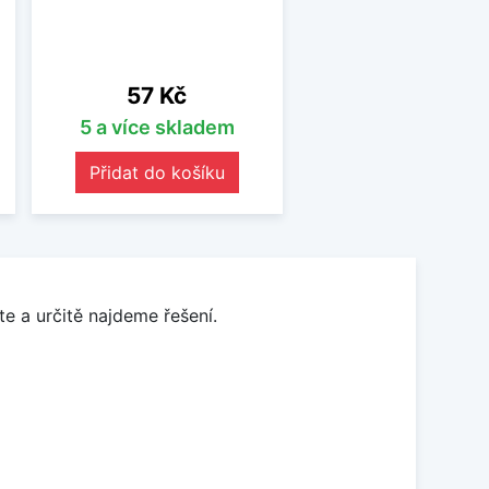
Cena
57 Kč
5 a více skladem
Přidat do košíku
e a určitě najdeme řešení.