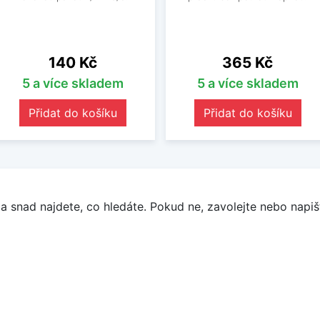
Cena
Cena
140 Kč
365 Kč
5 a více skladem
5 a více skladem
Přidat do košíku
Přidat do košíku
a snad najdete, co hledáte. Pokud ne, zavolejte nebo napišt