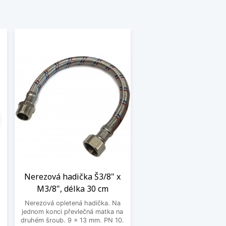
Nerezová hadička Š3/8" x
M3/8", délka 30 cm
Nerezová opletená hadička. Na
jednom konci převlečná matka na
o
druhém šroub. 9 x 13 mm. PN 10.