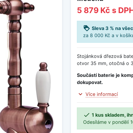
5 879 Kč
s DP
loyalty
Sleva 3 % na všec
za 8 000 Kč a v koší
Stojánková dřezová bate
otvor 35 mm, otočná o 3
Součástí baterie je komp
dokupovat.
expand_more
Více informací

1 kus skladem, ih
Odesíláme v pondělí 10.