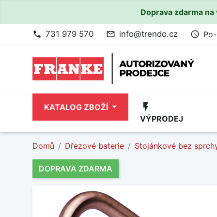
Doprava zdarma na 
731 979 570
info@trendo.cz
Po-
phone
mail_outline
access_time
flash_on
KATALOG ZBOŽÍ
VÝPRODEJ
Domů
Dřezové baterie
Stojánkové bez sprch
DOPRAVA ZDARMA