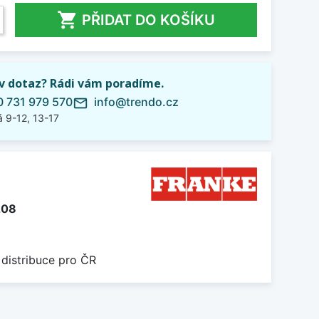

PŘIDAT DO KOŠÍKU
iv dotaz? Rádi vám poradíme.
 731 979 570
info@trendo.cz
mail_outline
 9-12, 13-17
208
 distribuce pro ČR