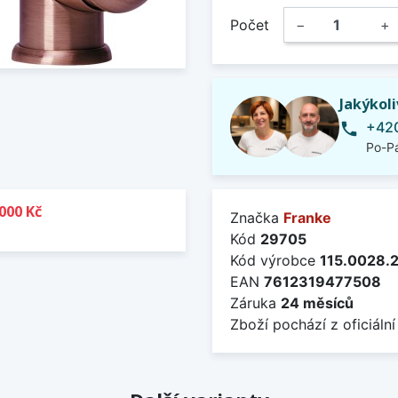
Počet
−
+
Jakýkol
+420
phone
Po-Pá
000 Kč
Značka
Franke
Kód
29705
Kód výrobce
115.0028.
EAN
7612319477508
Záruka
24 měsíců
Zboží pochází z oficiální