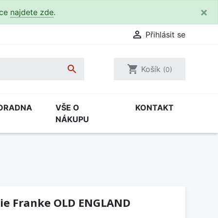
×
kce
najdete zde
.

Přihlásit se

shopping_cart
Košík
(0)
ORADNA
VŠE O
KONTAKT
NÁKUPU
rie Franke OLD ENGLAND