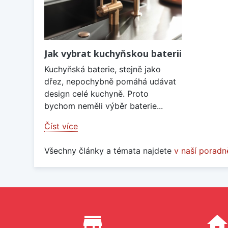
Jak vybrat kuchyňskou baterii
Kuchyňská baterie, stejně jako
dřez, nepochybně pomáhá udávat
design celé kuchyně. Proto
bychom neměli výběr baterie...
Číst více
Všechny články a témata najdete
v naší poradn
Proč nakupovat u nás?
store_mall_directory
hom