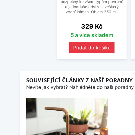
bezpečný ke všem typům povrchů
a jednoduše odstraní veškerý
vodní kámen. Objem 250 ml.
Cena
329 Kč
5 a více skladem
Přidat do košíku
SOUVISEJÍCÍ ČLÁNKY Z NAŠÍ PORADNY
Nevíte jak vybrat? Nahlédněte do naší poradny 