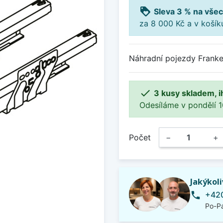
loyalty
Sleva 3 % na všec
za 8 000 Kč a v koší
Náhradní pojezdy Frank

3 kusy skladem, i
Odesíláme v pondělí 10.
Počet
−
+
Jakýkol
+420
phone
Po-Pá