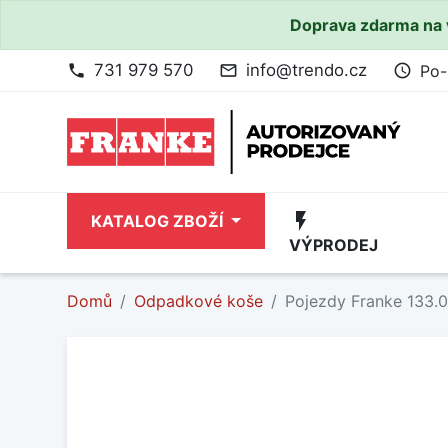
Doprava zdarma na 
731 979 570
info@trendo.cz
Po-
phone
mail_outline
access_time
flash_on
KATALOG ZBOŽÍ
VÝPRODEJ
Domů
Odpadkové koše
Pojezdy Franke 133.