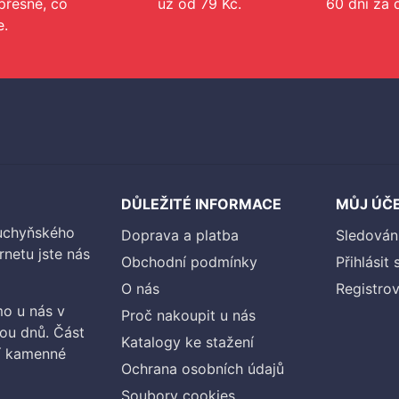
přesně, co
už od 79 Kč.
60 dní za 
e.
DŮLEŽITÉ INFORMACE
MŮJ ÚČ
kuchyňského
Doprava a platba
Sledován
rnetu jste nás
Obchodní podmínky
Přihlásit 
O nás
Registrov
o u nás v
Proč nakoupit u nás
vou dnů. Část
Katalogy ke stažení
ší kamenné
Ochrana osobních údajů
Soubory cookies