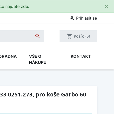
×
kce
najdete zde
.

Přihlásit se

shopping_cart
Košík
(0)
ORADNA
VŠE O
KONTAKT
NÁKUPU
33.0251.273, pro koše Garbo 60
H