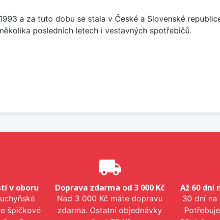
u 1993 a za tuto dobu se stala v České a Slovenské republi
několika posledních letech i vestavných spotřebičů.
e
local_shipping
tí v oboru
Doprava zdarma od 3 000 Kč
Až 60 dní 
kuchyňské
Nad 3 000 Kč máte dopravu
30 dní na
me špičkové
zdarma. Ostatní objednávky
Potřebuje