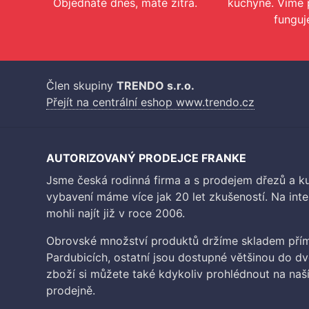
Objednáte dnes, máte zítra.
kuchyně. Víme 
funguj
Člen skupiny
TRENDO s.r.o.
Přejít na centrální eshop www.trendo.cz
AUTORIZOVANÝ PRODEJCE FRANKE
Jsme česká rodinná firma a s prodejem dřezů a 
vybavení máme více jak 20 let zkušeností. Na inte
mohli najít již v roce 2006.
Obrovské množství produktů držíme skladem přím
Pardubicích, ostatní jsou dostupné většinou do d
zboží si můžete také kdykoliv prohlédnout na na
prodejně.