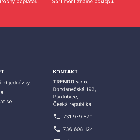
drobný poplatek.
Sortiment známe poslepu.
ET
KONTAKT
TRENDO s.r.o.
í objednávky
Bohdanečská 192,
se
Pardubice,
at se
Česká republika
phone
731 979 570
phone
736 608 124