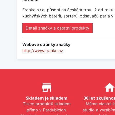
Franke s.r.o. působí na českém trhu již od rok
kuchyňských baterií, sorterů, odsavačů par a v 
Detail značky a ostatní produkty
Webové stránky značky
http://www.franke.cz
Proč nakupovat u nás?
store_mall_directory
hom
Skladem je skladem
30 let zkušenos
Tisíce produktů skladem
Máme vlastní 
přímo v Pardubicích.
studio a vyrábí