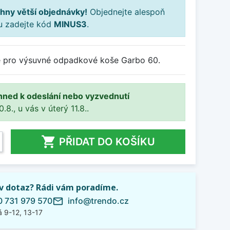
hny větší objednávky!
Objednejte alespoň
ku zadejte kód
MINUS3
.
e pro výsuvné odpadkové koše Garbo 60.
hned k odeslání nebo vyzvednutí
8., u vás v úterý 11.8..

PŘIDAT DO KOŠÍKU
iv dotaz? Rádi vám poradíme.
 731 979 570
info@trendo.cz
mail_outline
 9-12, 13-17