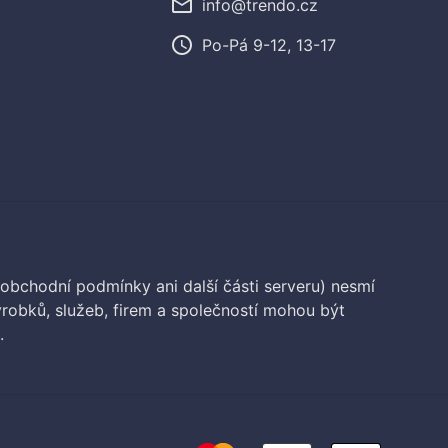
mail_outline
info@trendo.cz
access_time
Po-Pá 9-12, 13-17
 obchodní podmínky ani další části serveru) nesmí
robků, služeb, firem a společností mohou být
.