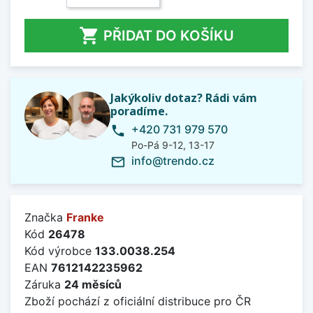

PŘIDAT DO KOŠÍKU
Jakýkoliv dotaz? Rádi vám
poradíme.
+420 731 979 570
phone
Po-Pá 9-12, 13-17
info@trendo.cz
mail_outline
Značka
Franke
Kód
26478
Kód výrobce
133.0038.254
EAN
7612142235962
Záruka
24 měsíců
Zboží pochází z oficiální distribuce pro ČR