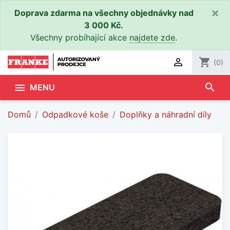
×
Doprava zdarma na všechny objednávky nad
3 000 Kč.
Všechny probíhající akce
najdete zde
.

shopping_cart
(0)
search

MENU
Domů
Odpadkové koše
Doplňky a náhradní díly