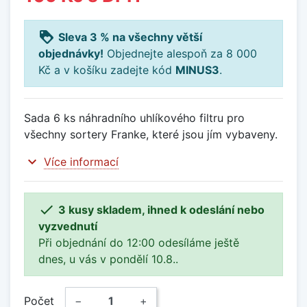
loyalty
Sleva 3 % na všechny větší
objednávky!
Objednejte alespoň za 8 000
Kč a v košíku zadejte kód
MINUS3
.
Sada 6 ks náhradního uhlíkového filtru pro
všechny sortery Franke, které jsou jím vybaveny.
expand_more
Více informací

3 kusy skladem, ihned k odeslání nebo
vyzvednutí
Při objednání do 12:00 odesíláme ještě
dnes, u vás v pondělí 10.8..
Počet
−
+