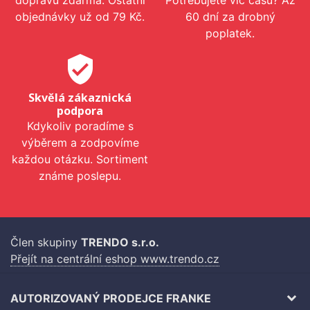
objednávky už od 79 Kč.
60 dní za drobný
poplatek.
verified_user
Skvělá zákaznická
podpora
Kdykoliv poradíme s
výběrem a zodpovíme
každou otázku. Sortiment
známe poslepu.
Člen skupiny
TRENDO s.r.o.
Přejít na centrální eshop www.trendo.cz
AUTORIZOVANÝ PRODEJCE FRANKE