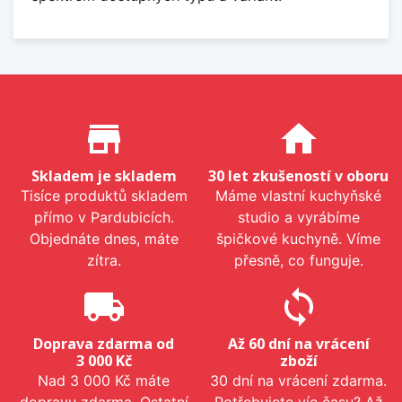
Proč nakupovat u nás?
store_mall_directory
home
Skladem je skladem
30 let zkušeností v oboru
Tisíce produktů skladem
Máme vlastní kuchyňské
přímo v Pardubicích.
studio a vyrábíme
Objednáte dnes, máte
špičkové kuchyně. Víme
zítra.
přesně, co funguje.
local_shipping
sync
Doprava zdarma od
Až 60 dní na vrácení
3 000 Kč
zboží
Nad 3 000 Kč máte
30 dní na vrácení zdarma.
dopravu zdarma. Ostatní
Potřebujete víc času? Až