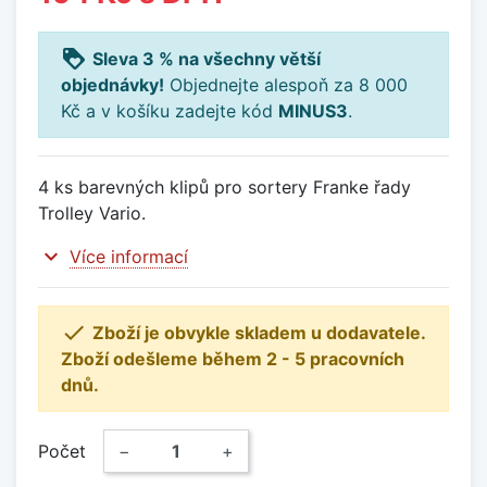
loyalty
Sleva 3 % na všechny větší
objednávky!
Objednejte alespoň za 8 000
Kč a v košíku zadejte kód
MINUS3
.
4 ks barevných klipů pro sortery Franke řady
Trolley Vario.
expand_more
Více informací

Zboží je obvykle skladem u dodavatele.
Zboží odešleme během 2 - 5 pracovních
dnů.
Počet
−
+