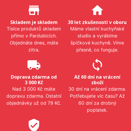
Proč nakupovat u nás?
store_mall_directory
home
Skladem je skladem
30 let zkušeností v oboru
Tisíce produktů skladem
Máme vlastní kuchyňské
přímo v Pardubicích.
studio a vyrábíme
Objednáte dnes, máte
špičkové kuchyně. Víme
zítra.
přesně, co funguje.
local_shipping
sync
Doprava zdarma od
Až 60 dní na vrácení
3 000 Kč
zboží
Nad 3 000 Kč máte
30 dní na vrácení zdarma.
dopravu zdarma. Ostatní
Potřebujete víc času? Až
objednávky už od 79 Kč.
60 dní za drobný
poplatek.
verified_user