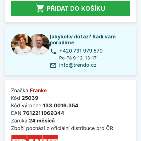

PŘIDAT DO KOŠÍKU
Jakýkoliv dotaz? Rádi vám
poradíme.
+420 731 979 570
phone
Po-Pá 9-12, 13-17
info@trendo.cz
mail_outline
Značka
Franke
Kód
25039
Kód výrobce
133.0016.354
EAN
7612211069344
Záruka
24 měsíců
Zboží pochází z oficiální distribuce pro ČR