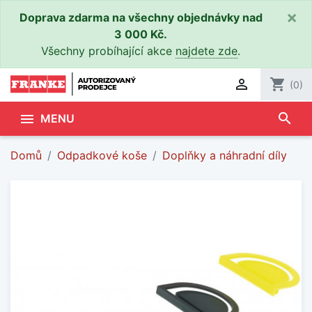
×
Doprava zdarma na všechny objednávky nad
3 000 Kč.
Všechny probíhající akce
najdete zde
.

shopping_cart
(0)
search

MENU
Domů
Odpadkové koše
Doplňky a náhradní díly