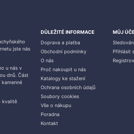
DŮLEŽITÉ INFORMACE
MŮJ ÚČ
kuchyňského
Doprava a platba
Sledován
rnetu jste nás
Obchodní podmínky
Přihlásit 
O nás
Registrov
o u nás v
Proč nakoupit u nás
vou dnů. Část
Katalogy ke stažení
ší kamenné
Ochrana osobních údajů
Soubory cookies
 kvalitě
Vše o nákupu
Poradna
Kontakt