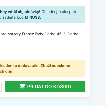
hny větší objednávky!
Objednejte alespoň
ku zadejte kód
MINUS3
.
š pro sortery Franke řady Garbo 45-2, Garbo
 skladem u dodavatele. Zboží odešleme
ch dnů.

PŘIDAT DO KOŠÍKU