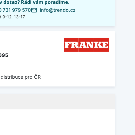
iv dotaz? Rádi vám poradíme.
 731 979 570
info@trendo.cz
mail_outline
 9-12, 13-17
695
 distribuce pro ČR