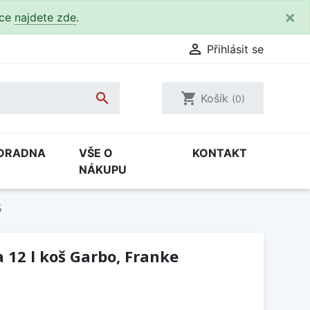
×
kce
najdete zde
.

Přihlásit se

shopping_cart
Košík
(0)
ORADNA
VŠE O
KONTAKT
NÁKUPU
5
 12 l koš Garbo, Franke