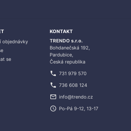
ET
KONTAKT
TRENDO s.r.o.
í objednávky
Bohdanečská 192,
se
Pardubice,
at se
Česká republika
phone
731 979 570
phone
736 608 124
mail_outline
info@trendo.cz
access_time
Po-Pá 9-12, 13-17