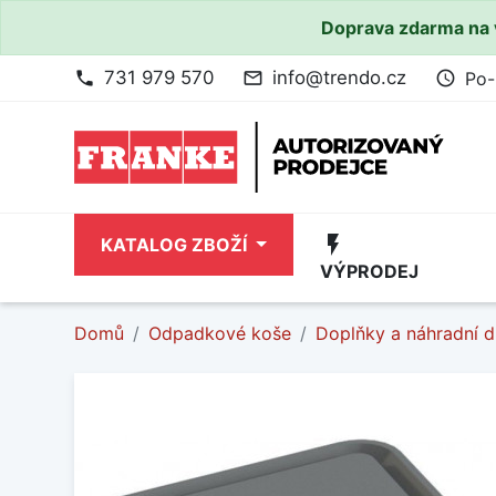
Doprava zdarma na 
731 979 570
info@trendo.cz
Po-
phone
mail_outline
access_time
flash_on
KATALOG ZBOŽÍ
VÝPRODEJ
Domů
Odpadkové koše
Doplňky a náhradní d