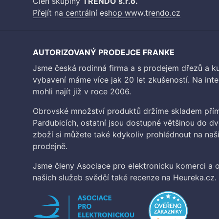
Člen skupiny
TRENDO s.r.o.
Přejít na centrální eshop www.trendo.cz
AUTORIZOVANÝ PRODEJCE FRANKE
Jsme česká rodinná firma a s prodejem dřezů a 
vybavení máme více jak 20 let zkušeností. Na inte
mohli najít již v roce 2006.
Obrovské množství produktů držíme skladem přím
Pardubicích, ostatní jsou dostupné většinou do d
zboží si můžete také kdykoliv prohlédnout na na
prodejně.
Jsme členy Asociace pro elektronicku komerci a o
našich služeb svědčí také recenze na Heureka.cz.