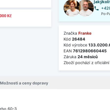
Jakýkol
+420
phone
Po-Pá
000 Kč
Značka
Franke
Kód
26484
Kód výrobce
133.0200.
EAN
7612980660445
Záruka
24 měsíců
Zboží pochází z oficiální
Možnosti a ceny dopravy
rbo 60-3