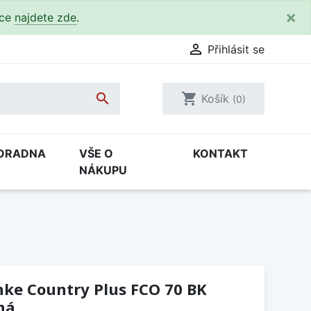
×
kce
najdete zde
.

Přihlásit se

shopping_cart
Košík
(0)
ORADNA
VŠE O
KONTAKT
NÁKUPU
nke Country Plus FCO 70 BK
ná