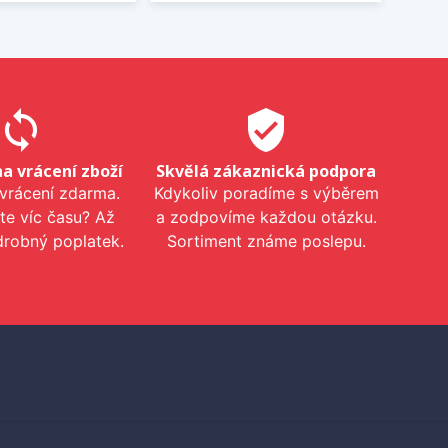
sync
verified_user
na vrácení zboží
Skvělá zákaznická podpora
 vrácení zdarma.
Kdykoliv poradíme s výběrem
te víc času? Až
a zodpovíme každou otázku.
drobný poplatek.
Sortiment známe poslepu.