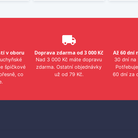
e
local_shipping
tí v oboru
Doprava zdarma od 3 000 Kč
Až 60 dní 
kuchyňské
Nad 3 000 Kč máte dopravu
30 dní na
me špičkové
zdarma. Ostatní objednávky
Potřebuje
přesně, co
už od 79 Kč.
60 dní za 
e.