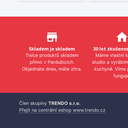
Proč nakupovat u nás?
store_mall_directory
hom
Skladem je skladem
30 let zkušenos
Tisíce produktů skladem
Máme vlastní 
přímo v Pardubicích.
studio a vyrábí
Objednáte dnes, máte zítra.
kuchyně. Víme 
funguj
Člen skupiny
TRENDO s.r.o.
Přejít na centrální eshop www.trendo.cz