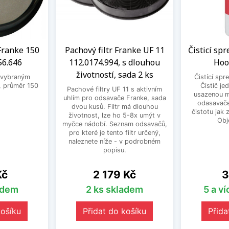
Franke 150
Pachový filtr Franke UF 11
Čisticí sp
56.646
112.0174.994, s dlouhou
Hoo
životností, sada 2 ks
 vybraným
Čistící spr
 průměr 150
Čistič je
Pachové filtry UF 11 s aktivním
usazenou m
uhlím pro odsavače Franke, sada
odasavače
dvou kusů. Filtr má dlouhou
čistotu jak 
životnost, lze ho 5-8x umýt v
Obj
myčce nádobí. Seznam odsavačů,
pro které je tento filtr určený,
naleznete níže - v podrobném
popisu.
Cena
C
Kč
2 179 Kč
3
adem
2 ks skladem
5 a v
košíku
Přidat do košíku
Přida