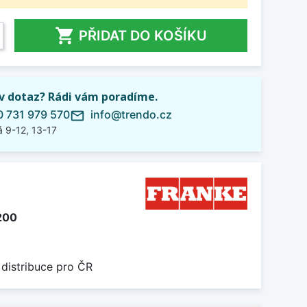

PŘIDAT DO KOŠÍKU
iv dotaz? Rádi vám poradíme.
 731 979 570
info@trendo.cz
mail_outline
 9-12, 13-17
200
 distribuce pro ČR