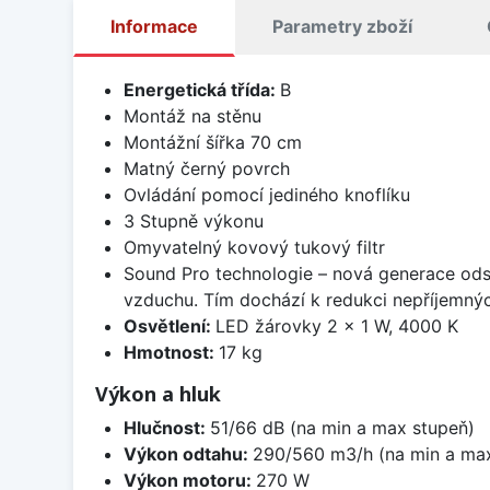
Informace
Parametry zboží
Energetická třída:
B
Montáž na stěnu
Montážní šířka 70 cm
Matný černý povrch
Ovládání pomocí jediného knoflíku
3 Stupně výkonu
Omyvatelný kovový tukový filtr
Sound Pro technologie – nová generace odsa
vzduchu. Tím dochází k redukci nepříjemnýc
Osvětlení:
LED žárovky 2 × 1 W, 4000 K
Hmotnost:
17 kg
Výkon a hluk
Hlučnost:
51/66 dB (na min a max stupeň)
Výkon odtahu:
290/560 m3/h (na min a max
Výkon motoru:
270 W