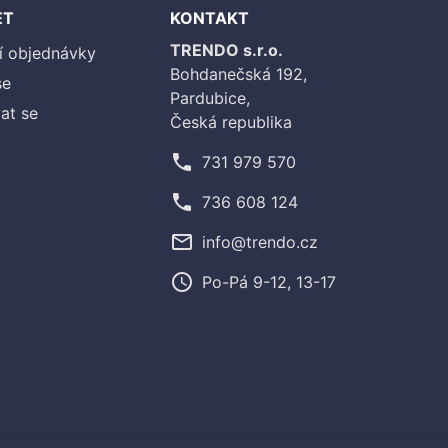
ET
KONTAKT
TRENDO s.r.o.
í objednávky
Bohdanečská 192,
se
Pardubice,
at se
Česká republika
phone
731 979 570
phone
736 608 124
mail_outline
info@trendo.cz
access_time
Po-Pá 9-12, 13-17