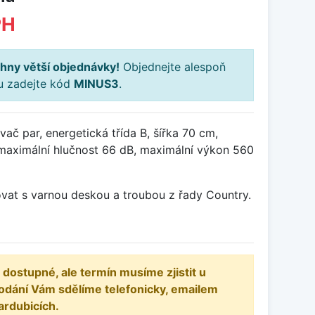
PH
hny větší objednávky!
Objednejte alespoň
ku zadejte kód
MINUS3
.
vač par, energetická třída B, šířka 70 cm,
maximální hlučnost 66 dB, maximální výkon 560
at s varnou deskou a troubou z řady Country.
 dostupné, ale termín musíme zjistit u
odání Vám sdělíme telefonicky, emailem
ardubicích.