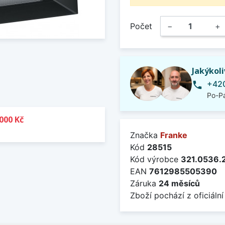
Počet
−
+
Jakýkol
+420
phone
Po-Pá
000 Kč
Značka
Franke
Kód
28515
Kód výrobce
321.0536.
EAN
7612985505390
Záruka
24 měsíců
Zboží pochází z oficiální