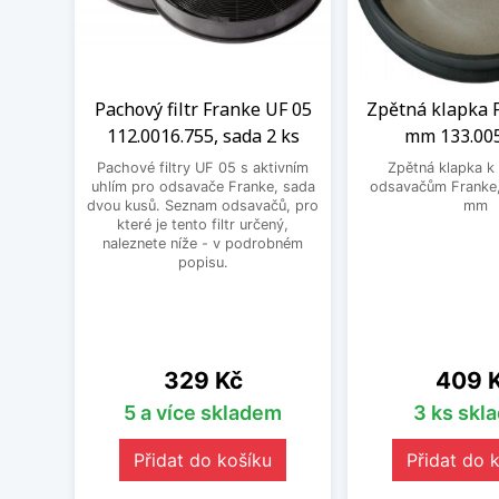
Pachový filtr Franke UF 05
Zpětná klapka 
112.0016.755, sada 2 ks
mm 133.00
Pachové filtry UF 05 s aktivním
Zpětná klapka k
uhlím pro odsavače Franke, sada
odsavačům Franke,
dvou kusů. Seznam odsavačů, pro
mm
které je tento filtr určený,
naleznete níže - v podrobném
popisu.
Cena
Cena
329 Kč
409 
5 a více skladem
3 ks skl
Přidat do košíku
Přidat do 