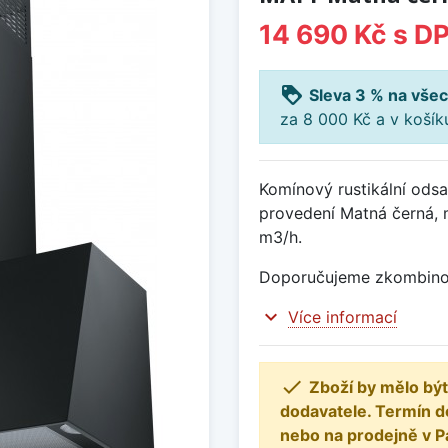
14 690 Kč
s D
loyalty
Sleva 3 % na všec
za 8 000 Kč a v koší
Komínový rustikální odsa
provedení Matná černá, 
m3/h.
Doporučujeme zkombinov
expand_more
Více informací

Zboží by mělo být
dodavatele. Termín d
nebo na prodejně v P