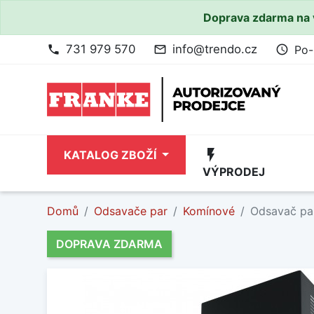
Doprava zdarma na 
731 979 570
info@trendo.cz
Po-
phone
mail_outline
access_time
flash_on
KATALOG ZBOŽÍ
VÝPRODEJ
Domů
Odsavače par
Komínové
Odsavač pa
DOPRAVA ZDARMA