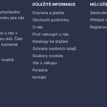
DŮLEŽITÉ INFORMACE
MŮJ ÚČ
kuchyňského
Doprava a platba
Sledován
rnetu jste nás
Obchodní podmínky
Přihlásit 
O nás
Registrov
o u nás v
Proč nakoupit u nás
vou dnů. Část
Katalogy ke stažení
ší kamenné
Ochrana osobních údajů
Soubory cookies
 kvalitě
Vše o nákupu
Poradna
Kontakt