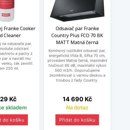
rej Franke Cooker
Odsavač par Franke
d Cleaner
Country Plus FCO 70 BK
MATT Matná černá
ej na odsavače par.
dnoduše odstraní
Komínový rustikální odsavač par,
astnotu a pachy z
energetická třída B, šířka 70 cm,
 par a navrátí mu
provedení Matná černá, maximální
z venku, tak zevnitř.
hlučnost 66 dB, maximální výkon
em 250 ml.
560 m3/h. Doporučujeme
zkombinovat s varnou deskou a
troubou z řady Country.
ena
Cena
29 Kč
14 690 Kč
íce skladem
Na dotaz
t do košíku
Přidat do košíku