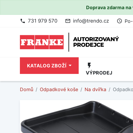
Doprava zdarma na 
731 979 570
info@trendo.cz
Po-
phone
mail_outline
access_time
flash_on
KATALOG ZBOŽÍ
VÝPRODEJ
Domů
Odpadkové koše
Na dvířka
Odpadkov