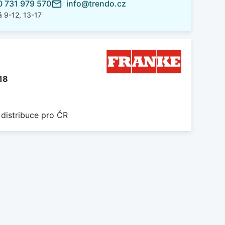
 731 979 570
info@trendo.cz
mail_outline
 9-12, 13-17
18
 distribuce pro ČR