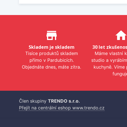
Proč nakupovat u nás?
store_mall_directory
hom
Skladem je skladem
30 let zkušenos
Tisíce produktů skladem
Máme vlastní 
přímo v Pardubicích.
studio a vyrábí
Objednáte dnes, máte zítra.
kuchyně. Víme 
funguj
Člen skupiny
TRENDO s.r.o.
Přejít na centrální eshop www.trendo.cz