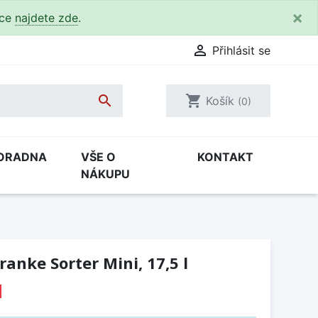
×
kce
najdete zde
.

Přihlásit se

shopping_cart
Košík
(0)
ORADNA
VŠE O
KONTAKT
NÁKUPU
anke Sorter Mini, 17,5 l
H