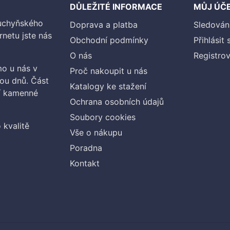
DŮLEŽITÉ INFORMACE
MŮJ ÚČ
kuchyňského
Doprava a platba
Sledován
rnetu jste nás
Obchodní podmínky
Přihlásit 
O nás
Registrov
o u nás v
Proč nakoupit u nás
vou dnů. Část
Katalogy ke stažení
ší kamenné
Ochrana osobních údajů
Soubory cookies
 kvalitě
Vše o nákupu
Poradna
Kontakt