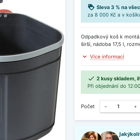
loyalty
Sleva 3 % na všec
za 8 000 Kč a v koší
Odpadkový koš k montáži
širší, nádoba 17,5 l, ro
expand_more
Více informací

2 kusy skladem, i
Při objednání do 12:00
Počet
−
+
Jakýkol