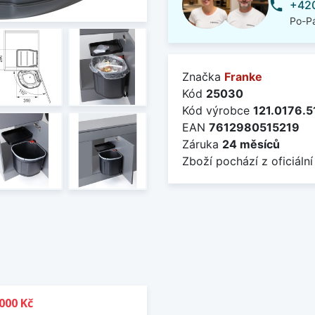
+420
phone
Po-Pá
Značka
Franke
Kód
25030
Kód výrobce
121.0176.5
EAN
7612980515219
Záruka
24 měsíců
Zboží pochází z oficiální
000 Kč