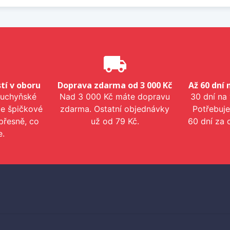
e
local_shipping
tí v oboru
Doprava zdarma od 3 000 Kč
Až 60 dní 
kuchyňské
Nad 3 000 Kč máte dopravu
30 dní na
me špičkové
zdarma. Ostatní objednávky
Potřebuje
přesně, co
už od 79 Kč.
60 dní za 
e.