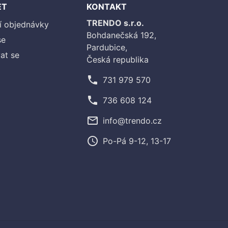
ET
KONTAKT
TRENDO s.r.o.
í objednávky
Bohdanečská 192,
se
Pardubice,
at se
Česká republika
phone
731 979 570
phone
736 608 124
mail_outline
info@trendo.cz
access_time
Po-Pá 9-12, 13-17