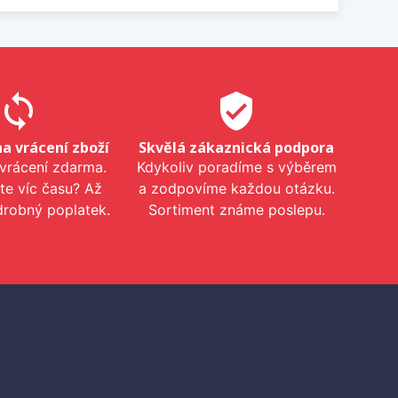
sync
verified_user
na vrácení zboží
Skvělá zákaznická podpora
 vrácení zdarma.
Kdykoliv poradíme s výběrem
te víc času? Až
a zodpovíme každou otázku.
drobný poplatek.
Sortiment známe poslepu.