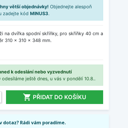
hny větší objednávky!
Objednejte alespoň
ku zadejte kód
MINUS3
.
 na dvířka spodní skříňky, pro skříňky 40 cm a
změr 310 x 310 x 348 mm.
hned k odeslání nebo vyzvednutí
 odesíláme ještě dnes, u vás v pondělí 10.8..

PŘIDAT DO KOŠÍKU
iv dotaz? Rádi vám poradíme.