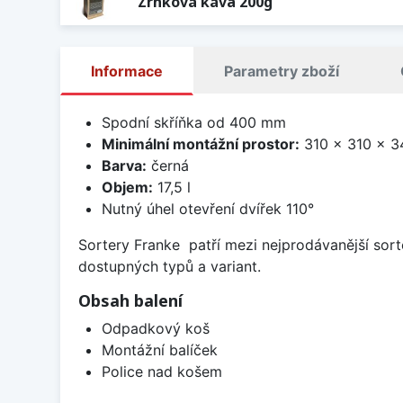
Zrnková káva 200g
Informace
Parametry zboží
Spodní skříňka od 400 mm
Minimální montážní prostor:
310 x 310 x 
Barva:
černá
Objem:
17,5 l
Nutný úhel otevření dvířek 110°
Sortery Franke patří mezi nejprodávanější sor
dostupných typů a variant.
Obsah balení
Odpadkový koš
Montážní balíček
Police nad košem