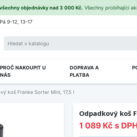
všechny objednávky nad 3 000 Kč.
Všechny probíhající a
Pá 9-12, 13-17
PROČ NAKOUPIT U
DOPRAVA A
P
NÁS
PLATBA
ý koš Franke Sorter Mini, 17,5 l
Odpadkový koš Fr
1 089 Kč
s DP