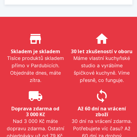
Proč nakupovat u nás?
store_mall_directory
home
Skladem je skladem
30 let zkušeností v oboru
Tisíce produktů skladem
Máme vlastní kuchyňské
přímo v Pardubicích.
studio a vyrábíme
Objednáte dnes, máte
špičkové kuchyně. Víme
zítra.
přesně, co funguje.
local_shipping
sync
Doprava zdarma od
Až 60 dní na vrácení
3 000 Kč
zboží
Nad 3 000 Kč máte
30 dní na vrácení zdarma.
dopravu zdarma. Ostatní
Potřebujete víc času? Až
objednávky už od 79 Kč.
60 dní za drobný