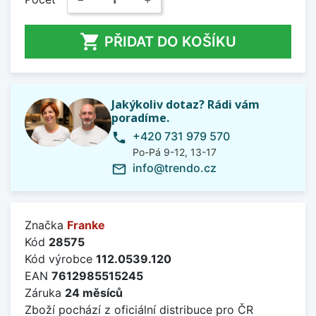

PŘIDAT DO KOŠÍKU
Jakýkoliv dotaz? Rádi vám
poradíme.
+420 731 979 570
phone
Po-Pá 9-12, 13-17
info@trendo.cz
mail_outline
Značka
Franke
Kód
28575
Kód výrobce
112.0539.120
EAN
7612985515245
Záruka
24 měsíců
Zboží pochází z oficiální distribuce pro ČR