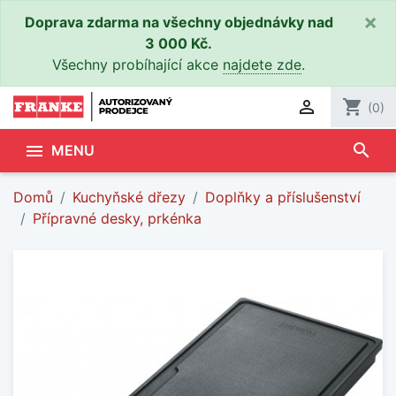
×
Doprava zdarma na všechny objednávky nad
3 000 Kč.
Všechny probíhající akce
najdete zde
.

shopping_cart
(0)
search

MENU
Domů
Kuchyňské dřezy
Doplňky a příslušenství
Přípravné desky, prkénka