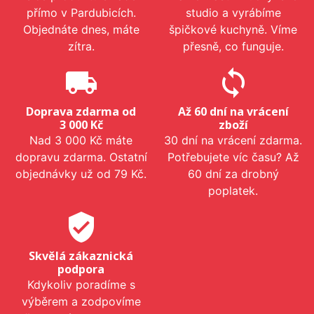
přímo v Pardubicích.
studio a vyrábíme
Objednáte dnes, máte
špičkové kuchyně. Víme
zítra.
přesně, co funguje.
local_shipping
sync
Doprava zdarma od
Až 60 dní na vrácení
3 000 Kč
zboží
Nad 3 000 Kč máte
30 dní na vrácení zdarma.
dopravu zdarma. Ostatní
Potřebujete víc času? Až
objednávky už od 79 Kč.
60 dní za drobný
poplatek.
verified_user
Skvělá zákaznická
podpora
Kdykoliv poradíme s
výběrem a zodpovíme