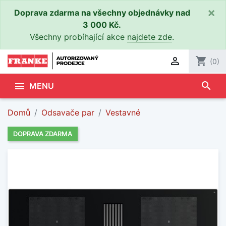
×
Doprava zdarma na všechny objednávky nad
3 000 Kč.
Všechny probíhající akce
najdete zde
.

shopping_cart
(0)
search

MENU
Domů
Odsavače par
Vestavné
DOPRAVA ZDARMA