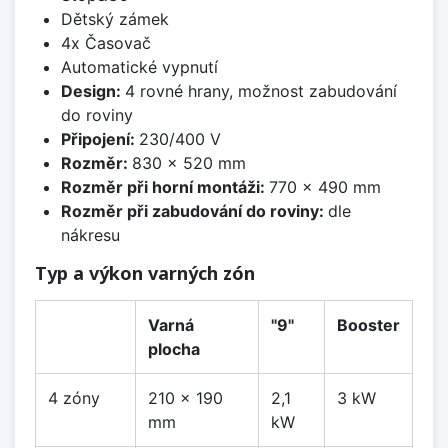
Dětský zámek
4x Časovač
Automatické vypnutí
Design:
4 rovné hrany, možnost zabudování
do roviny
Připojení:
230/400 V
Rozměr:
830 x 520 mm
Rozměr při horní montáži:
770 x 490 mm
Rozměr při zabudování do roviny:
dle
nákresu
Typ a výkon varných zón
Varná
"9"
Booster
plocha
4 zóny
210 x 190
2,1
3 kW
mm
kW