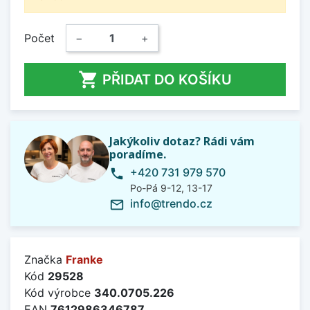
Počet
−
+

PŘIDAT DO KOŠÍKU
Jakýkoliv dotaz? Rádi vám
poradíme.
+420 731 979 570
phone
Po-Pá 9-12, 13-17
info@trendo.cz
mail_outline
Značka
Franke
Kód
29528
Kód výrobce
340.0705.226
EAN
7612986346787