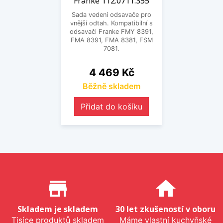
Franke 112.0711.355
Sada vedení odsavače pro
vnější odtah. Kompatibilní s
odsavači Franke FMY 8391,
FMA 8391, FMA 8381, FSM
7081.
Cena
4 469 Kč
Běžně skladem
Přidat do košíku
Proč nakupovat u nás?
store_mall_directory
home
Skladem je skladem
30 let zkušeností v oboru
Tisíce produktů skladem
Máme vlastní kuchyňské