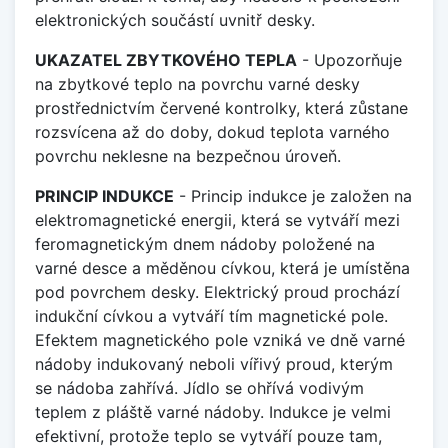
elektronických součástí uvnitř desky.
UKAZATEL ZBYTKOVÉHO TEPLA
- Upozorňuje
na zbytkové teplo na povrchu varné desky
prostřednictvím červené kontrolky, která zůstane
rozsvícena až do doby, dokud teplota varného
povrchu neklesne na bezpečnou úroveň.
PRINCIP INDUKCE
- Princip indukce je založen na
elektromagnetické energii, která se vytváří mezi
feromagnetickým dnem nádoby položené na
varné desce a měděnou cívkou, která je umístěna
pod povrchem desky. Elektrický proud prochází
indukční cívkou a vytváří tím magnetické pole.
Efektem magnetického pole vzniká ve dně varné
nádoby indukovaný neboli vířivý proud, kterým
se nádoba zahřívá. Jídlo se ohřívá vodivým
teplem z pláště varné nádoby. Indukce je velmi
efektivní, protože teplo se vytváří pouze tam,