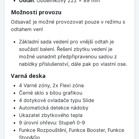
Odtah:
Obdélníkový 222 x 89 mm
Možnosti provozu
Odsavač je možné provozovat pouze v režimu s
odtahem ven!
Základní sada vedení pro vnější odtah je
součástí balení. Řešení zbytku vedení je
možné usnadnit předpřipravenou sadou z
nabídky příslušenství, dále pak po vlastní ose.
Varná deska
4 Varné zóny, 2x Flexi zóna
Černé sklo s bílou grafikou
4 dotykové ovladače typu Slide
Automatická detekce nádoby
Ukazatel zbytkového tepla
9 úrovní ohřevu: Stupeň 0-9
Funkce Rozpouštění, Funkce Booster, Funkce
Stop&Go