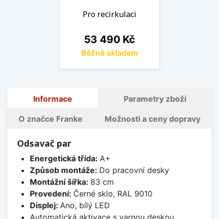
Pro recirkulaci
Cena
53 490 Kč
Běžně skladem
Informace
Parametry zboží
O značce Franke
Možnosti a ceny dopravy
Odsavač par
Energetická třída:
A+
Způsob montáže:
Do pracovní desky
Montážní šířka:
83 cm
Provedení:
Černé sklo, RAL 9010
Displej:
Ano, bílý LED
Automatická aktivace s varnou deskou