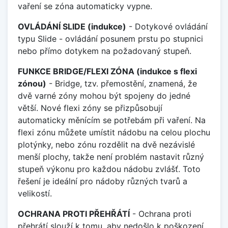
vaření se zóna automaticky vypne.
OVLÁDÁNÍ SLIDE (indukce)
- Dotykové ovládání
typu Slide - ovládání posunem prstu po stupnici
nebo přímo dotykem na požadovaný stupeň.
FUNKCE BRIDGE/FLEXI ZÓNA (indukce s flexi
zónou)
- Bridge, tzv. přemostění, znamená, že
dvě varné zóny mohou být spojeny do jedné
větší. Nové flexi zóny se přizpůsobují
automaticky měnícím se potřebám při vaření. Na
flexi zónu můžete umístit nádobu na celou plochu
plotýnky, nebo zónu rozdělit na dvě nezávislé
menší plochy, takže není problém nastavit různý
stupeň výkonu pro každou nádobu zvlášť. Toto
řešení je ideální pro nádoby různých tvarů a
velikostí.
OCHRANA PROTI PŘEHŘÁTÍ
- Ochrana proti
přehrátí slouží k tomu, aby nedošlo k poškození