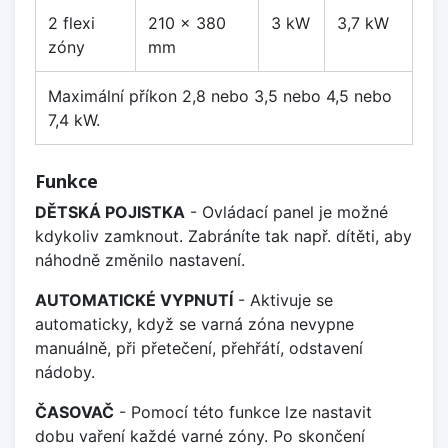
2 flexi
210 x 380
3 kW
3,7 kW
zóny
mm
Maximální příkon 2,8 nebo 3,5 nebo 4,5 nebo
7,4 kW.
Funkce
DĚTSKÁ POJISTKA
- Ovládací panel je možné
kdykoliv zamknout. Zabráníte tak např. dítěti, aby
náhodně změnilo nastavení.
AUTOMATICKÉ VYPNUTÍ
- Aktivuje se
automaticky, když se varná zóna nevypne
manuálně, při přetečení, přehřátí, odstavení
nádoby.
ČASOVAČ
- Pomocí této funkce lze nastavit
dobu vaření každé varné zóny. Po skončení