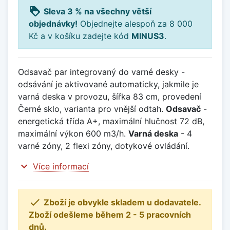
loyalty
Sleva 3 % na všechny větší
objednávky!
Objednejte alespoň za 8 000
Kč a v košíku zadejte kód
MINUS3
.
Odsavač par integrovaný do varné desky -
odsávání je aktivované automaticky, jakmile je
varná deska v provozu, šířka 83 cm, provedení
Černé sklo, varianta pro vnější odtah.
Odsavač
-
energetická třída A+, maximální hlučnost 72 dB,
maximální výkon 600 m3/h.
Varná deska
- 4
varné zóny, 2 flexi zóny, dotykové ovládání.
expand_more
Více informací

Zboží je obvykle skladem u dodavatele.
Zboží odešleme během 2 - 5 pracovních
dnů.