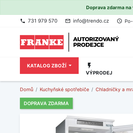
Doprava zdarma na 
731 979 570
info@trendo.cz
Po-
phone
mail_outline
access_time
flash_on
KATALOG ZBOŽÍ
VÝPRODEJ
Domů
Kuchyňské spotřebiče
Chladničky a mr
DOPRAVA ZDARMA