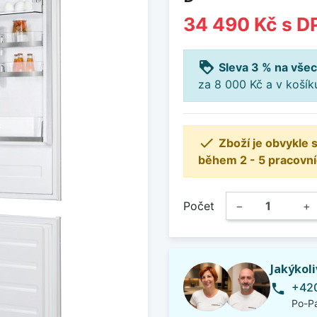
34 490 Kč
s D
loyalty
Sleva 3 % na všec
za 8 000 Kč a v koší

Zboží je obvykle
během 2 - 5 pracovní
Počet
−
+
Jakýkol
+420
phone
Po-Pá