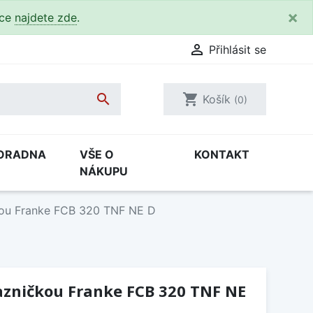
×
kce
najdete zde
.

Přihlásit se

shopping_cart
Košík
(0)
ORADNA
VŠE O
KONTAKT
NÁKUPU
kou Franke FCB 320 TNF NE D
azničkou Franke FCB 320 TNF NE