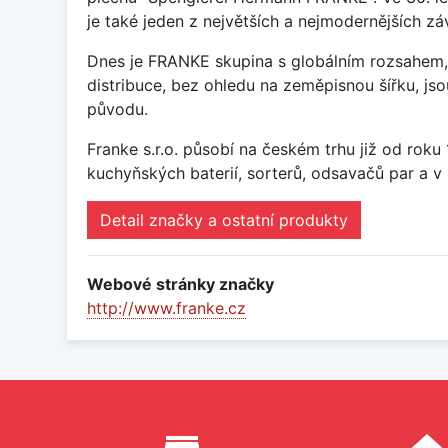
je také jeden z největších a nejmodernějších 
Dnes je FRANKE skupina s globálním rozsahem, 
distribuce, bez ohledu na zeměpisnou šířku, j
původu.
Franke s.r.o. působí na českém trhu již od rok
kuchyňských baterií, sorterů, odsavačů par a v 
Detail značky a ostatní produkty
Webové stránky značky
http://www.franke.cz
Proč nakupovat u nás?