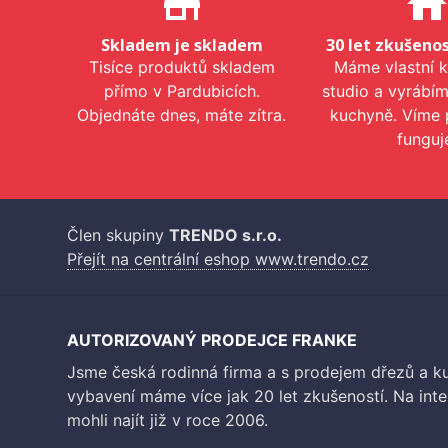
store_mall_directory
hom
Skladem je skladem
30 let zkušenos
Tisíce produktů skladem
Máme vlastní 
přímo v Pardubicích.
studio a vyrábí
Objednáte dnes, máte zítra.
kuchyně. Víme 
funguj
Člen skupiny
TRENDO s.r.o.
Přejít na centrální eshop www.trendo.cz
AUTORIZOVANÝ PRODEJCE FRANKE
Jsme česká rodinná firma a s prodejem dřezů a 
vybavení máme více jak 20 let zkušeností. Na inte
mohli najít již v roce 2006.