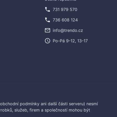
phone
731 979 570
phone
736 608 124
mail_outline
info@trendo.cz
access_time
Po-Pá 9-12, 13-17
 obchodní podmínky ani další části serveru) nesmí
robků, služeb, firem a společností mohou být
.