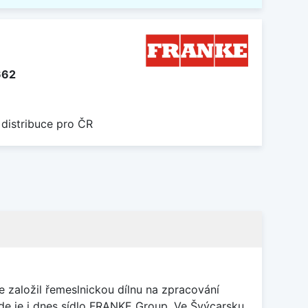
662
 distribuce pro ČR
 založil řemeslnickou dílnu na zpracování
kde je i dnes sídlo FRANKE Group. Ve Švýcarsku