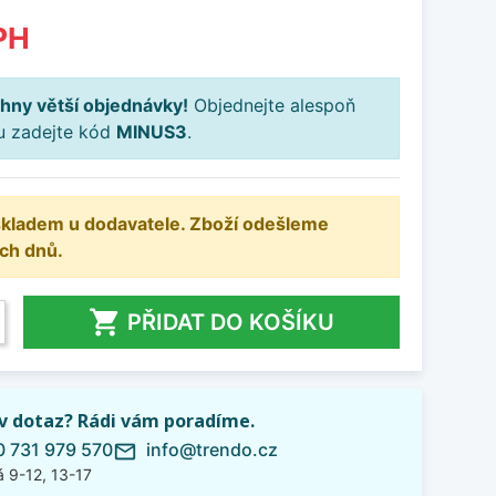
PH
hny větší objednávky!
Objednejte alespoň
ku zadejte kód
MINUS3
.
 skladem u dodavatele. Zboží odešleme
ch dnů.

PŘIDAT DO KOŠÍKU
iv dotaz? Rádi vám poradíme.
 731 979 570
info@trendo.cz
mail_outline
 9-12, 13-17