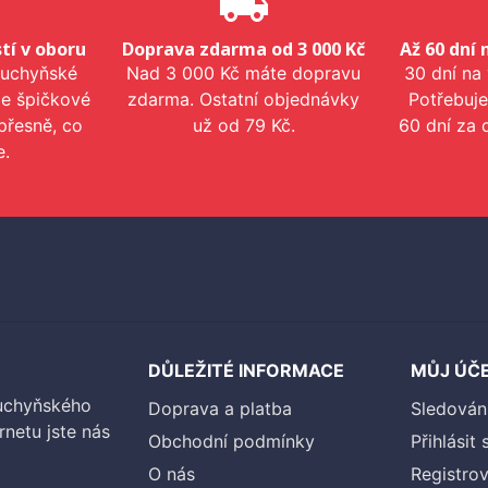
e
local_shipping
tí v oboru
Doprava zdarma od 3 000 Kč
Až 60 dní 
kuchyňské
Nad 3 000 Kč máte dopravu
30 dní na
me špičkové
zdarma. Ostatní objednávky
Potřebuje
přesně, co
už od 79 Kč.
60 dní za 
e.
DŮLEŽITÉ INFORMACE
MŮJ ÚČ
kuchyňského
Doprava a platba
Sledován
rnetu jste nás
Obchodní podmínky
Přihlásit 
O nás
Registrov