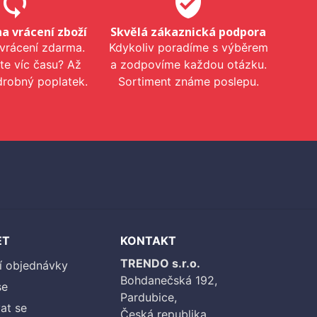
sync
verified_user
na vrácení zboží
Skvělá zákaznická podpora
 vrácení zdarma.
Kdykoliv poradíme s výběrem
te víc času? Až
a zodpovíme každou otázku.
drobný poplatek.
Sortiment známe poslepu.
ET
KONTAKT
TRENDO s.r.o.
í objednávky
Bohdanečská 192,
se
Pardubice,
at se
Česká republika