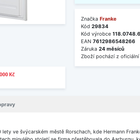
Značka
Franke
Kód
29834
Kód výrobce
118.0748.
EAN
7612986548266
Záruka
24 měsíců
Zboží pochází z oficiální
000 Kč
opravy
0 lety ve švýcarském městě Rorschach, kde Hermann Franke
tech minulého století se firma přestěhovala do Aarburgu, 