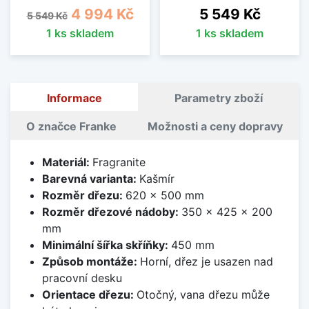
Běžná cena
Cena
Cena
4 994 Kč
5 549 Kč
5 549 Kč
1 ks skladem
1 ks skladem
Informace
Parametry zboží
O značce Franke
Možnosti a ceny dopravy
Materiál:
Fragranite
Barevná varianta:
Kašmír
Rozměr dřezu:
620 x 500 mm
Rozměr dřezové nádoby:
350 x 425 x 200
mm
Minimální šířka skříňky:
450 mm
Způsob montáže:
Horní, dřez je usazen nad
pracovní desku
Orientace dřezu:
Otočný, vana dřezu může