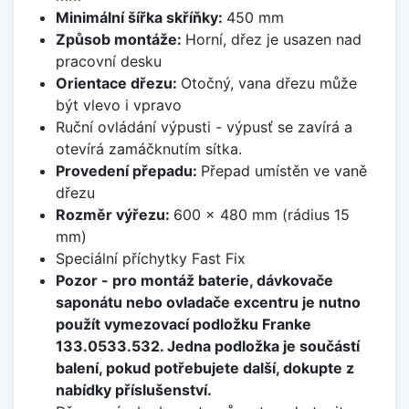
Minimální šířka skříňky:
450 mm
Způsob montáže:
Horní, dřez je usazen nad
pracovní desku
Orientace dřezu:
Otočný, vana dřezu může
být vlevo i vpravo
Ruční ovládání výpusti - výpusť se zavírá a
otevírá zamáčknutím sítka.
Provedení přepadu:
Přepad umístěn ve vaně
dřezu
Rozměr výřezu:
600 x 480 mm (rádius 15
mm)
Speciální příchytky Fast Fix
Pozor - pro montáž baterie, dávkovače
saponátu nebo ovladače excentru je nutno
použít vymezovací podložku Franke
133.0533.532. Jedna podložka je součástí
balení, pokud potřebujete další, dokupte z
nabídky příslušenství.