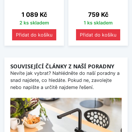
Cena
Cena
1 089 Kč
759 Kč
2 ks skladem
1 ks skladem
Přidat do košíku
Přidat do košíku
SOUVISEJÍCÍ ČLÁNKY Z NAŠÍ PORADNY
Nevíte jak vybrat? Nahlédněte do naší poradny a
snad najdete, co hledáte. Pokud ne, zavolejte
nebo napište a určitě najdeme řešení.