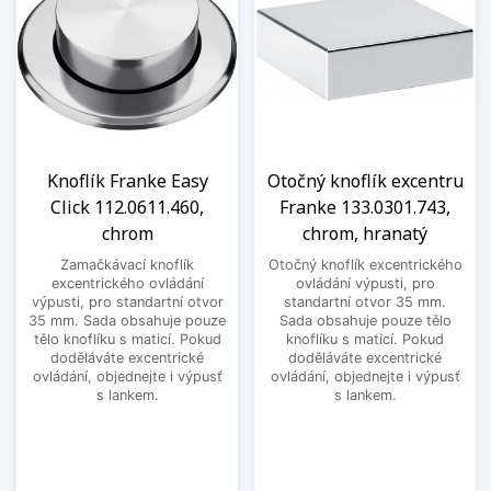
Knoflík Franke Easy
Otočný knoflík excentru
Click 112.0611.460,
Franke 133.0301.743,
chrom
chrom, hranatý
Zamačkávací knoflík
Otočný knoflík excentrického
excentrického ovládání
ovládání výpusti, pro
výpusti, pro standartní otvor
standartní otvor 35 mm.
35 mm. Sada obsahuje pouze
Sada obsahuje pouze tělo
tělo knoflíku s maticí. Pokud
knoflíku s maticí. Pokud
doděláváte excentrické
doděláváte excentrické
ovládání, objednejte i výpusť
ovládání, objednejte i výpusť
s lankem.
s lankem.