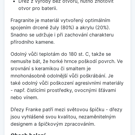
Dřez z výroby bez otvorů, nutno zhotovit
otvor pro baterii.
Fragranite je materiál vytvořený optimálním
spojením drcené žuly (80%) a akrylu (20%).
Snadno se udržuje i při zachování charakteru
přírodního kamene.
Odolný vůči teplotám do 180 st. C, takže se
nemusíte bát, že horké hrnce poškodí povrch. Ve
srovnání s keramikou či smaltem je
mnohonásobně odolnější vůči poškrábání. Je
také odolný vůči poškození agresivními materiály
- např. čistícími prostředky, ovocnými šťávami
nebo vínem.
Dřezy Franke patří mezi světovou špičku - dřezy
jsou vyhlášené svou kvalitou, nezaměnitelným
designem a špičkovým zpracováním.