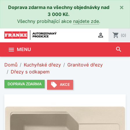
×
Doprava zdarma na všechny objednávky nad
3 000 Kč.
Všechny probíhající akce
najdete zde
.

shopping_cart
(0)
search

MENU
Domů
Kuchyňské dřezy
Granitové dřezy
Dřezy s odkapem
local_offer
DOPRAVA ZDARMA
AKCE