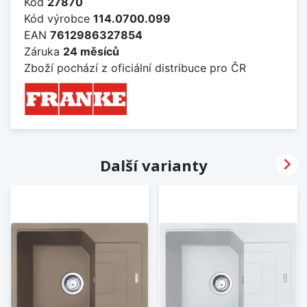
Kód
27870
Kód výrobce
114.0700.099
EAN
7612986327854
Záruka
24 měsíců
Zboží pochází z oficiální distribuce pro ČR

Další varianty