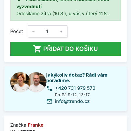
vyzvednutí
Odesíláme zítra (10.8.), u vás v úterý 11.8..
Počet
−
+

PŘIDAT DO KOŠÍKU
Jakýkoliv dotaz? Rádi vám
poradíme.
+420 731 979 570
phone
Po-Pá 9-12, 13-17
info@trendo.cz
mail_outline
Značka
Franke