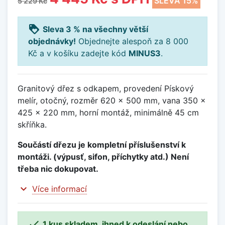
SLEVA 15%
5 229 Kč
loyalty
Sleva 3 % na všechny větší
objednávky!
Objednejte alespoň za 8 000
Kč a v košíku zadejte kód
MINUS3
.
Granitový dřez s odkapem, provedení Pískový
melír, otočný, rozměr 620 x 500 mm, vana 350 x
425 x 220 mm, horní montáž, minimálně 45 cm
skříňka.
Součástí dřezu je kompletní příslušenství k
montáži. (výpusť, sifon, příchytky atd.) Není
třeba nic dokupovat.
expand_more
Více informací

1 kus skladem, ihned k odeslání nebo