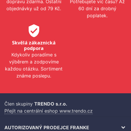
dopravu zdarma. Ostatní
Potřebujete víc času? Až
objednávky už od 79 Kč.
60 dní za drobný
poplatek.
verified_user
Skvělá zákaznická
podpora
Kdykoliv poradíme s
výběrem a zodpovíme
každou otázku. Sortiment
známe poslepu.
Člen skupiny
TRENDO s.r.o.
Přejít na centrální eshop www.trendo.cz
AUTORIZOVANÝ PRODEJCE FRANKE