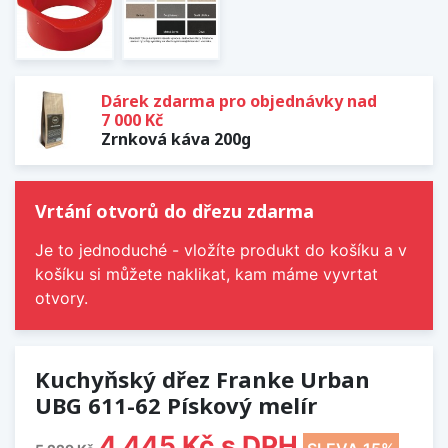
Dárek zdarma pro objednávky nad
7 000 Kč
Zrnková káva 200g
Vrtání otvorů do dřezu zdarma
Je to jednoduché - vložíte produkt do košíku a v
košíku si můžete naklikat, kam máme vyvrtat
otvory.
Kuchyňský dřez Franke Urban
UBG 611-62 Pískový melír
4 445 Kč
s DPH