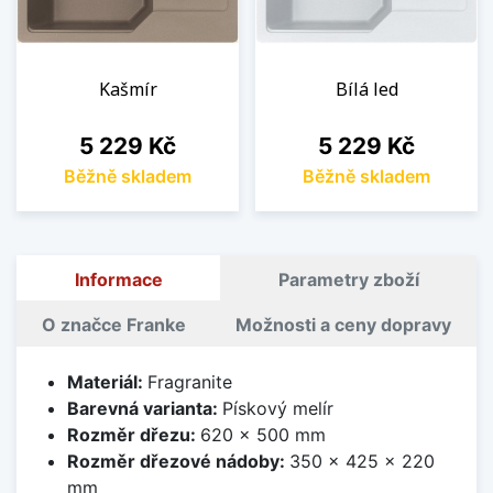
Kašmír
Bílá led
Cena
Cena
5 229 Kč
5 229 Kč
Běžně skladem
Běžně skladem
Informace
Parametry zboží
O značce Franke
Možnosti a ceny dopravy
Materiál:
Fragranite
Barevná varianta:
Pískový melír
Rozměr dřezu:
620 x 500 mm
Rozměr dřezové nádoby:
350 x 425 x 220
mm