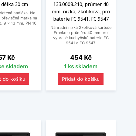
 délka 30 cm
133.0008.210, průměr 40
mm, nízká, 2kolíková, pro
letená hadička. Na
baterie FC 9541, FC 9547
 převlečná matka na
. 9 x 13 mm. PN 10.
Náhradní nízká 2kolíková kartuše
Franke o průměru 40 mm pro
vybrané kuchyňské baterie FC
9541 a FC 9547.
Cena
Cena
57 Kč
454 Kč
íce skladem
1 ks skladem
t do košíku
Přidat do košíku