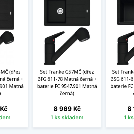
5MČ (dřez
Set Franke G57MČ (dřez
Set Fran
ná černá +
BFG 611-78 Matná černá +
BSG 611-6
.901 Matná
baterie FC 9547.901 Matná
baterie F
)
černá)
Cena
Ce
 Kč
8 969 Kč
8 
adem
1 ks skladem
1 k