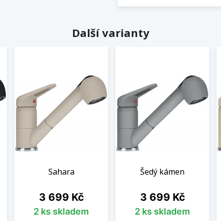
Další varianty
Sahara
Šedý kámen
Cena
Cena
3 699 Kč
3 699 Kč
2 ks skladem
2 ks skladem