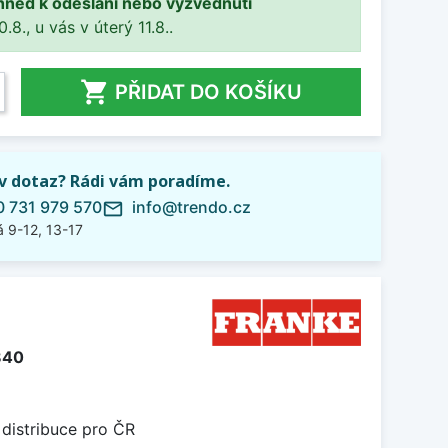
hned k odeslání nebo vyzvednutí
8., u vás v úterý 11.8..

PŘIDAT DO KOŠÍKU
iv dotaz? Rádi vám poradíme.
 731 979 570
info@trendo.cz
mail_outline
 9-12, 13-17
840
 distribuce pro ČR