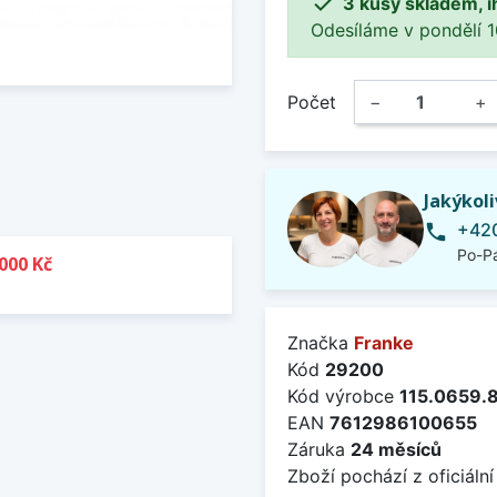

3 kusy skladem, i
Odesíláme v pondělí 10.
Počet
−
+
Jakýkol
+420
phone
Po-Pá
000 Kč
Značka
Franke
Kód
29200
Kód výrobce
115.0659.
EAN
7612986100655
Záruka
24 měsíců
Zboží pochází z oficiální