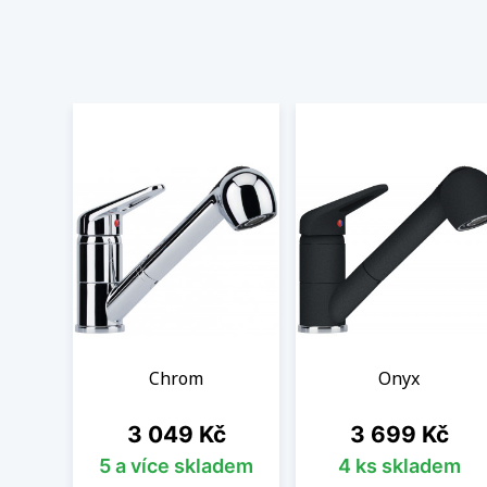
Chrom
Onyx
Cena
Cena
3 049 Kč
3 699 Kč
5 a více skladem
4 ks skladem