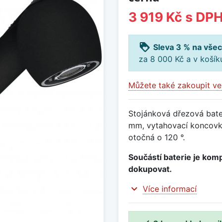
3 919 Kč
s DP
loyalty
Sleva 3 % na všec
za 8 000 Kč a v koší
Můžete také zakoupit ve
Stojánková dřezová bater
mm, vytahovací koncovk
otočná o 120 °.
Součástí baterie je komp
dokupovat.
expand_more
Více informací