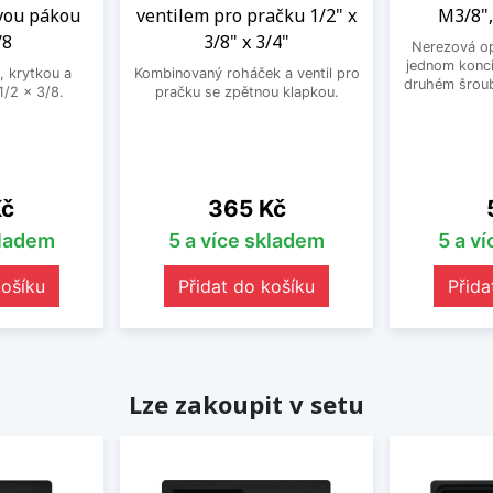
vou pákou
ventilem pro pračku 1/2" x
M3/8",
/8
3/8" x 3/4"
Nerezová op
jednom konci
, krytkou a
Kombinovaný roháček a ventil pro
druhém šroub
/2 x 3/8.
pračku se zpětnou klapkou.
Cena
Kč
365 Kč
kladem
5 a více skladem
5 a v
košíku
Přidat do košíku
Přida
Lze zakoupit v setu