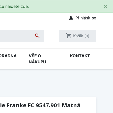
×
kce
najdete zde
.

Přihlásit se

shopping_cart
Košík
(0)
ORADNA
VŠE O
KONTAKT
NÁKUPU
ie Franke FC 9547.901 Matná