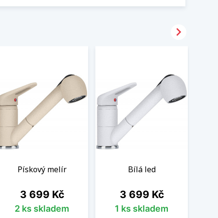

Pískový melír
Bílá led
Cena
Cena
3 699 Kč
3 699 Kč
2 ks skladem
1 ks skladem