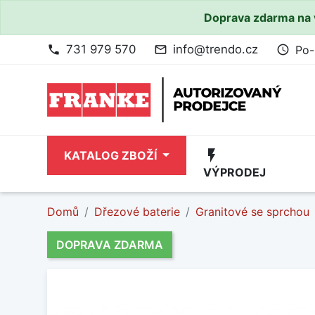
Doprava zdarma na 
731 979 570
info@trendo.cz
Po-
phone
mail_outline
access_time
flash_on
KATALOG ZBOŽÍ
VÝPRODEJ
Domů
Dřezové baterie
Granitové se sprchou
DOPRAVA ZDARMA