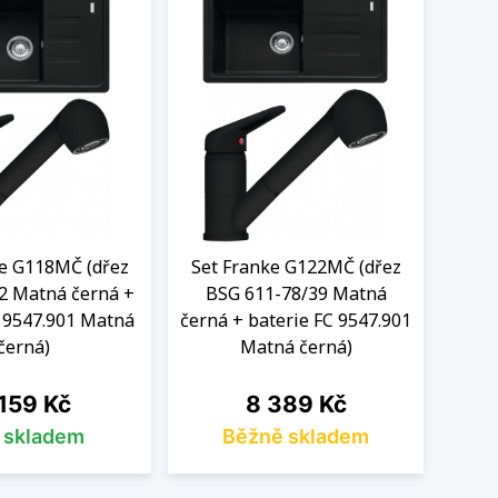
ke G118MČ (dřez
Set Franke G122MČ (dřez
2 Matná černá +
BSG 611-78/39 Matná
C 9547.901 Matná
černá + baterie FC 9547.901
černá)
Matná černá)
na
Cena
159 Kč
8 389 Kč
s skladem
Běžně skladem