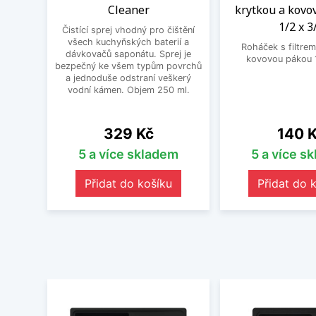
Cleaner
krytkou a kovo
1/2 x 3
Čistící sprej vhodný pro čištění
všech kuchyňských baterií a
Roháček s filtrem
dávkovačů saponátu. Sprej je
kovovou pákou 1
bezpečný ke všem typům povrchů
a jednoduše odstraní veškerý
vodní kámen. Objem 250 ml.
Cena
Cena
329 Kč
140 
5 a více skladem
5 a více s
Přidat do košíku
Přidat do 