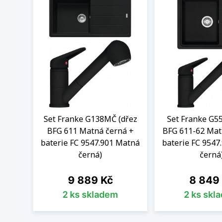
Set Franke G138MČ (dřez
Set Franke G5
BFG 611 Matná černá +
BFG 611-62 Mat
baterie FC 9547.901 Matná
baterie FC 9547
černá)
černá
Cena
Cena
9 889 Kč
8 849
2 ks skladem
2 ks skl