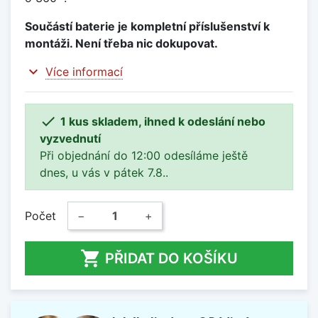
Součástí baterie je kompletní příslušenství k
montáži. Není třeba nic dokupovat.
expand_more
Více informací

1 kus skladem, ihned k odeslání nebo
vyzvednutí
Při objednání do 12:00 odesíláme ještě
dnes, u vás v pátek 7.8..
Počet
−
+

PŘIDAT DO KOŠÍKU