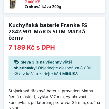
7 000 Kč
Zrnková káva 200g
Kuchyňská baterie Franke FS
2842.901 MARIS SLIM Matná
černá
7 189 Kč
s DPH
loyalty
Sleva 3 % na všechny větší
objednávky!
Objednejte alespoň za 8 000
Kč a v košíku zadejte kód
MINUS3
.
Stojánková dřezová baterie, provedení Matná
černá (nástřik), výška 317 mm, vytahovací
koncovka s perlátorem, pro otvor 35 mm, otočná
o 360 °.