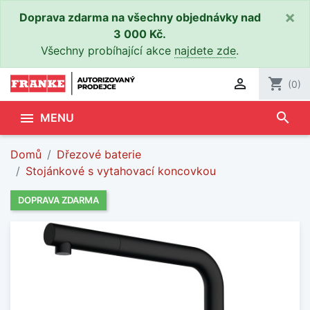
×
Doprava zdarma na všechny objednávky nad
3 000 Kč.
Všechny probíhající akce
najdete zde
.

shopping_cart
(0)
search

MENU
Domů
Dřezové baterie
Stojánkové s vytahovací koncovkou
DOPRAVA ZDARMA