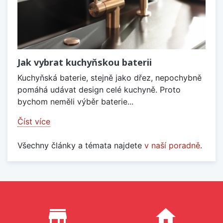
Jak vybrat kuchyňskou baterii
Kuchyňská baterie, stejně jako dřez, nepochybně
pomáhá udávat design celé kuchyně. Proto
bychom neměli výběr baterie...
Číst více
Všechny články a témata najdete
v naší poradně
.
Proč nakupovat u nás?
store_mall_directory
home