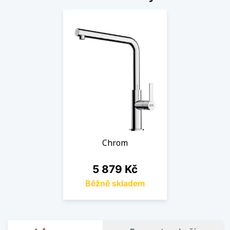
Chrom
Cena
5 879 Kč
Běžně skladem