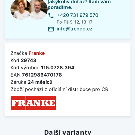
Jakýkoliv dotaz? Rádi vám
poradíme.
+420 731 979 570
phone
Po-Pá 9-12, 13-17
info@trendo.cz
mail_outline
Značka
Franke
Kód
29743
Kód výrobce
115.0728.394
EAN
7612986470178
Záruka
24 měsíců
Zboží pochází z oficiální distribuce pro ČR
Další varianty