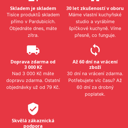
Skladem je skladem
30 let zkušeností v oboru
Tisíce produktů skladem
Máme vlastní kuchyňské
přímo v Pardubicích.
studio a vyrábíme
Objednáte dnes, máte
špičkové kuchyně. Víme
zítra.
přesně, co funguje.
local_shipping
sync
Doprava zdarma od
Až 60 dní na vrácení
3 000 Kč
zboží
Nad 3 000 Kč máte
30 dní na vrácení zdarma.
dopravu zdarma. Ostatní
Potřebujete víc času? Až
objednávky už od 79 Kč.
60 dní za drobný
poplatek.
verified_user
Skvělá zákaznická
podpora