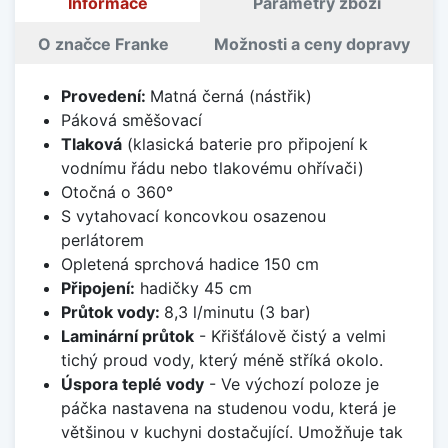
Informace
Parametry zboží
O značce Franke
Možnosti a ceny dopravy
Provedení:
Matná černá (nástřik)
Páková směšovací
Tlaková
(klasická baterie pro připojení k
vodnímu řádu nebo tlakovému ohřívači)
Otočná o 360°
S vytahovací koncovkou osazenou
perlátorem
Opletená sprchová hadice 150 cm
Připojení:
hadičky 45 cm
Průtok vody:
8,3 l/minutu (3 bar)
Laminární průtok
- Křišťálově čistý a velmi
tichý proud vody, který méně stříká okolo.
Úspora teplé vody
- Ve výchozí poloze je
páčka nastavena na studenou vodu, která je
většinou v kuchyni dostačující. Umožňuje tak