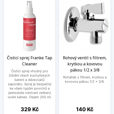
Čisticí sprej Franke Tap
Rohový ventil s filtrem,
Cleaner
krytkou a kovovou
pákou 1/2 x 3/8
Čistící sprej vhodný pro
čištění všech kuchyňských
Roháček s filtrem, krytkou a
baterií a dávkovačů
kovovou pákou 1/2 x 3/8.
saponátu. Sprej je bezpečný
ke všem typům povrchů a
jednoduše odstraní veškerý
vodní kámen. Objem 250 ml.
Cena
Cena
329 Kč
140 Kč