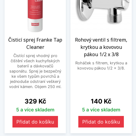
Čisticí sprej Franke Tap
Rohový ventil s filtrem,
Cleaner
krytkou a kovovou
pákou 1/2 x 3/8
Čistící sprej vhodný pro
čištění všech kuchyňských
Roháček s filtrem, krytkou a
baterií a dávkovačů
kovovou pákou 1/2 x 3/8.
saponátu. Sprej je bezpečný
ke všem typům povrchů a
jednoduše odstraní veškerý
vodní kámen. Objem 250 ml.
Cena
Cena
329 Kč
140 Kč
5 a více skladem
5 a více skladem
Přidat do košíku
Přidat do košíku