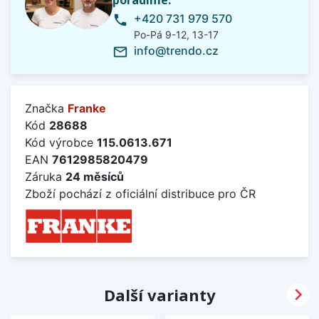
poradíme.
+420 731 979 570
phone
Po-Pá 9-12, 13-17
info@trendo.cz
mail_outline
Značka
Franke
Kód
28688
Kód výrobce
115.0613.671
EAN
7612985820479
Záruka
24 měsíců
Zboží pochází z oficiální distribuce pro ČR

Další varianty