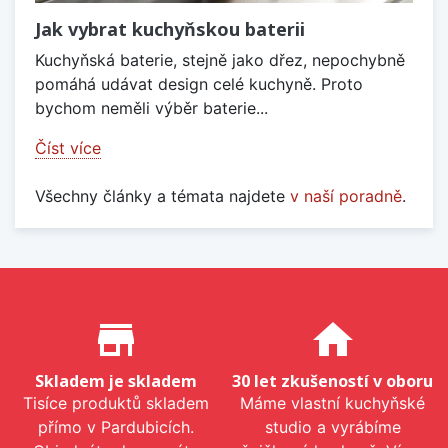
Jak vybrat kuchyňskou baterii
Kuchyňská baterie, stejně jako dřez, nepochybně
pomáhá udávat design celé kuchyně. Proto
bychom neměli výběr baterie...
Číst více
Všechny články a témata najdete
v naší poradně
.
Proč nakupovat u nás?
store_mall_directory
home
Skladem je skladem
30 let zkušeností v oboru
Tisíce produktů skladem
Máme vlastní kuchyňské
přímo v Pardubicích.
studio a vyrábíme