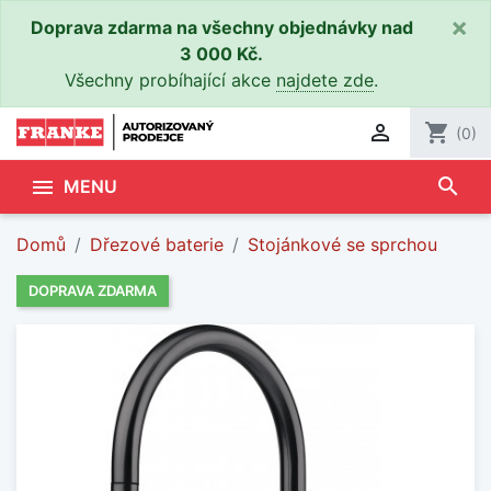
×
Doprava zdarma na všechny objednávky nad
3 000 Kč.
Všechny probíhající akce
najdete zde
.

shopping_cart
(0)
search

MENU
Domů
Dřezové baterie
Stojánkové se sprchou
DOPRAVA ZDARMA