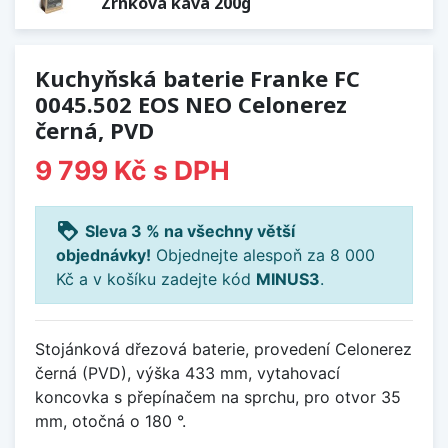
Zrnková káva 200g
Kuchyňská baterie Franke FC
0045.502 EOS NEO Celonerez
černá, PVD
9 799 Kč
s DPH
loyalty
Sleva 3 % na všechny větší
objednávky!
Objednejte alespoň za 8 000
Kč a v košíku zadejte kód
MINUS3
.
Stojánková dřezová baterie, provedení Celonerez
černá (PVD), výška 433 mm, vytahovací
koncovka s přepínačem na sprchu, pro otvor 35
mm, otočná o 180 °.