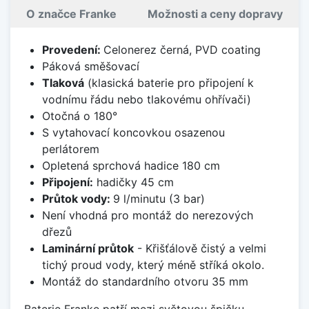
O značce Franke
Možnosti a ceny dopravy
Provedení:
Celonerez černá, PVD coating
Páková směšovací
Tlaková
(klasická baterie pro připojení k
vodnímu řádu nebo tlakovému ohřívači)
Otočná o 180°
S vytahovací koncovkou osazenou
perlátorem
Opletená sprchová hadice 180 cm
Připojení:
hadičky 45 cm
Průtok vody:
9 l/minutu (3 bar)
Není vhodná pro montáž do nerezových
dřezů
Laminární průtok
- Křišťálově čistý a velmi
tichý proud vody, který méně stříká okolo.
Montáž do standardního otvoru 35 mm