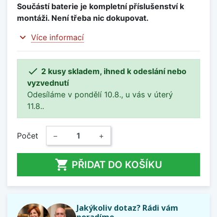
Součástí baterie je kompletní příslušenství k
montáži. Není třeba nic dokupovat.
expand_more
Více informací

2 kusy skladem, ihned k odeslání nebo
vyzvednutí
Odesíláme v pondělí 10.8., u vás v úterý
11.8..
Počet
−
+

PŘIDAT DO KOŠÍKU
Jakýkoliv dotaz? Rádi vám