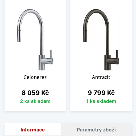
Celonerez
Antracit
Cena
Cena
8 059 Kč
9 799 Kč
2 ks skladem
1 ks skladem
Informace
Parametry zboží