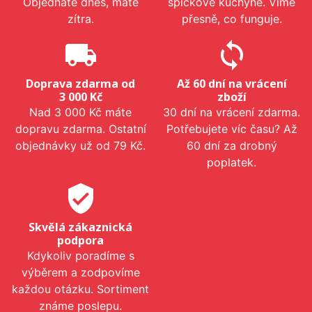
Objednáte dnes, máte
špičkové kuchyně. Víme
zítra.
přesně, co funguje.
local_shipping
sync
Doprava zdarma od
Až 60 dní na vrácení
3 000 Kč
zboží
Nad 3 000 Kč máte
30 dní na vrácení zdarma.
dopravu zdarma. Ostatní
Potřebujete víc času? Až
objednávky už od 79 Kč.
60 dní za drobný
poplatek.
verified_user
Skvělá zákaznická
podpora
Kdykoliv poradíme s
výběrem a zodpovíme
každou otázku. Sortiment
známe poslepu.