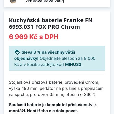
Zrnková káva 200g
Kuchyňská baterie Franke FN
6993.031 FOX PRO Chrom
6 969 Kč
s DPH
loyalty
Sleva 3 % na všechny větší
objednávky!
Objednejte alespoň za 8 000
Kč a v košíku zadejte kód
MINUS3
.
Stojánková dřezová baterie, provedení Chrom,
výška 490 mm, perlátor na pružině s přepínačem
na sprchu, pro otvor 35 mm, otočná o 360 °.
Součástí baterie je kompletní příslušenství k
montáži. Není třeba nic dokupovat.