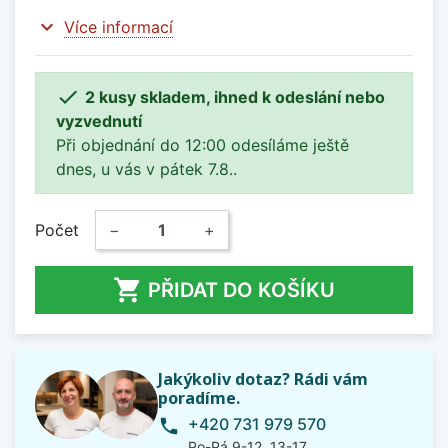
expand_more
Více informací

2 kusy skladem, ihned k odeslání nebo
vyzvednutí
Při objednání do 12:00 odesíláme ještě
dnes, u vás v pátek 7.8..
Počet
−
+

PŘIDAT DO KOŠÍKU
Jakýkoliv dotaz? Rádi vám
poradíme.
+420 731 979 570
phone
Po-Pá 9-12, 13-17