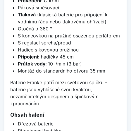
Provedení:
Chrom
Páková směšovací
Tlaková
(klasická baterie pro připojení k
vodnímu řádu nebo tlakovému ohřívači)
Otočná o 360 °
S koncovkou na pružině osazenou perlátorem
S regulací sprcha/proud
Hadice s kovovou pružinou
Připojení:
hadičky 45 cm
Průtok vody:
10 l/min (3 bar)
Montáž do standardního otvoru 35 mm
Baterie Franke patří mezi světovou špičku -
baterie jsou vyhlášené svou kvalitou,
nezaměnitelným designem a špičkovým
zpracováním.
Obsah balení
Dřezová baterie
Připojovací hadičky