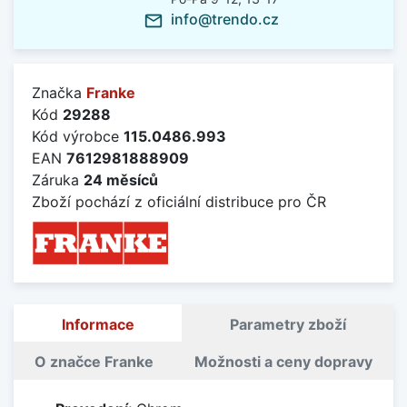
info@trendo.cz
mail_outline
Značka
Franke
Kód
29288
Kód výrobce
115.0486.993
EAN
7612981888909
Záruka
24 měsíců
Zboží pochází z oficiální distribuce pro ČR
Informace
Parametry zboží
O značce Franke
Možnosti a ceny dopravy