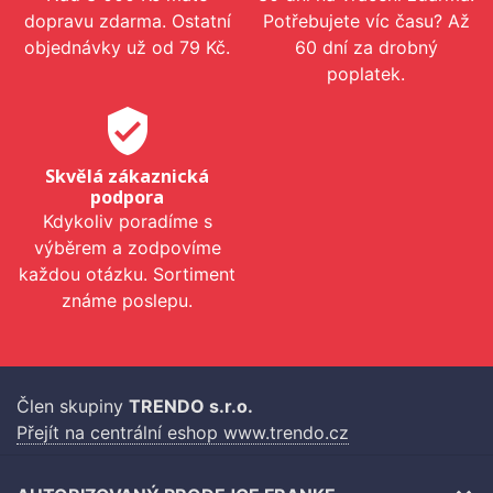
dopravu zdarma. Ostatní
Potřebujete víc času? Až
objednávky už od 79 Kč.
60 dní za drobný
poplatek.
verified_user
Skvělá zákaznická
podpora
Kdykoliv poradíme s
výběrem a zodpovíme
každou otázku. Sortiment
známe poslepu.
Člen skupiny
TRENDO s.r.o.
Přejít na centrální eshop www.trendo.cz