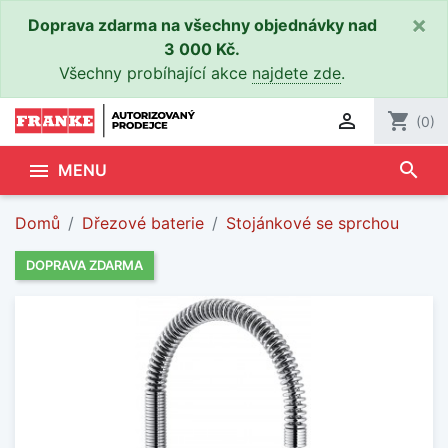
×
Doprava zdarma na všechny objednávky nad
3 000 Kč.
Všechny probíhající akce
najdete zde
.

shopping_cart
(0)
search

MENU
Domů
Dřezové baterie
Stojánkové se sprchou
DOPRAVA ZDARMA