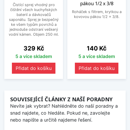
pákou 1/2 x 3/8
Čistící sprej vhodný pro
čištění všech kuchyňských
Roháček s filtrem, krytkou a
baterií a dávkovačů
kovovou pákou 1/2 x 3/8.
saponátu. Sprej je bezpečný
ke všem typům povrchů a
jednoduše odstraní veškerý
vodní kámen. Objem 250 ml.
Cena
Cena
329 Kč
140 Kč
5 a více skladem
5 a více skladem
Přidat do košíku
Přidat do košíku
SOUVISEJÍCÍ ČLÁNKY Z NAŠÍ PORADNY
Nevíte jak vybrat? Nahlédněte do naší poradny a
snad najdete, co hledáte. Pokud ne, zavolejte
nebo napište a určitě najdeme řešení.