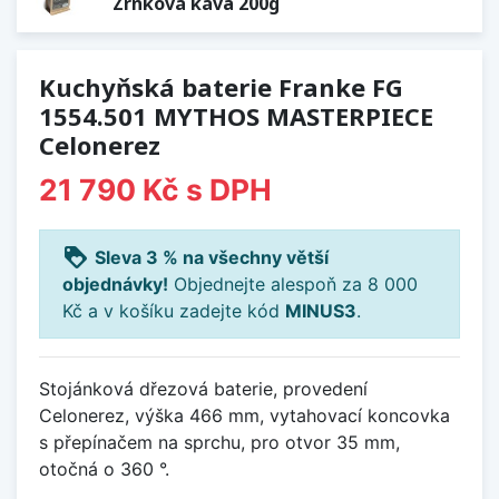
Zrnková káva 200g
Kuchyňská baterie Franke FG
1554.501 MYTHOS MASTERPIECE
Celonerez
21 790 Kč
s DPH
loyalty
Sleva 3 % na všechny větší
objednávky!
Objednejte alespoň za 8 000
Kč a v košíku zadejte kód
MINUS3
.
Stojánková dřezová baterie, provedení
Celonerez, výška 466 mm, vytahovací koncovka
s přepínačem na sprchu, pro otvor 35 mm,
otočná o 360 °.