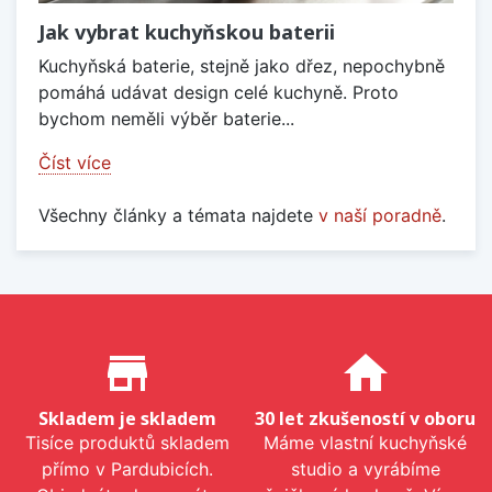
Jak vybrat kuchyňskou baterii
Kuchyňská baterie, stejně jako dřez, nepochybně
pomáhá udávat design celé kuchyně. Proto
bychom neměli výběr baterie...
Číst více
Všechny články a témata najdete
v naší poradně
.
Proč nakupovat u nás?
store_mall_directory
home
Skladem je skladem
30 let zkušeností v oboru
Tisíce produktů skladem
Máme vlastní kuchyňské
přímo v Pardubicích.
studio a vyrábíme