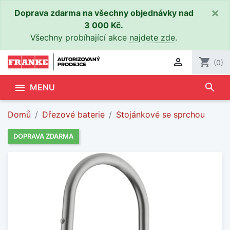
×
Doprava zdarma na všechny objednávky nad
3 000 Kč.
Všechny probíhající akce
najdete zde
.

shopping_cart
(0)
search

MENU
Domů
Dřezové baterie
Stojánkové se sprchou
DOPRAVA ZDARMA