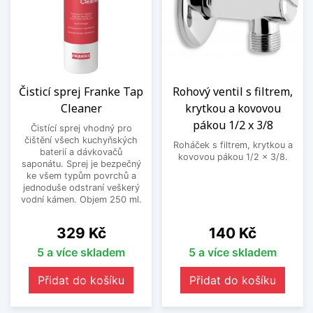
Čisticí sprej Franke Tap
Rohový ventil s filtrem,
Cleaner
krytkou a kovovou
pákou 1/2 x 3/8
Čistící sprej vhodný pro
čištění všech kuchyňských
Roháček s filtrem, krytkou a
baterií a dávkovačů
kovovou pákou 1/2 x 3/8.
saponátu. Sprej je bezpečný
ke všem typům povrchů a
jednoduše odstraní veškerý
vodní kámen. Objem 250 ml.
Cena
Cena
329 Kč
140 Kč
5 a více skladem
5 a více skladem
Přidat do košíku
Přidat do košíku