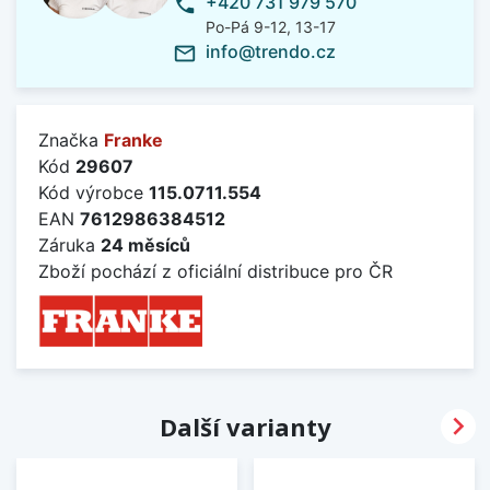
+420 731 979 570
phone
Po-Pá 9-12, 13-17
info@trendo.cz
mail_outline
Značka
Franke
Kód
29607
Kód výrobce
115.0711.554
EAN
7612986384512
Záruka
24 měsíců
Zboží pochází z oficiální distribuce pro ČR

Další varianty