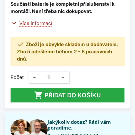
Součástí baterie je kompletní příslušenství k
montáži. Není třeba nic dokupovat.
expand_more
Více informací

Zboží je obvykle skladem u dodavatele.
Zboží odešleme během 2 - 5 pracovních
dnů.
Počet
−
+

PŘIDAT DO KOŠÍKU
Jakýkoliv dotaz? Rádi vám
poradíme.