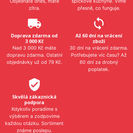
Objednáte dnes, máte
špičkové kuchyně. Víme
zítra.
přesně, co funguje.
local_shipping
sync
Doprava zdarma od
Až 60 dní na vrácení
3 000 Kč
zboží
Nad 3 000 Kč máte
30 dní na vrácení zdarma.
dopravu zdarma. Ostatní
Potřebujete víc času? Až
objednávky už od 79 Kč.
60 dní za drobný
poplatek.
verified_user
Skvělá zákaznická
podpora
Kdykoliv poradíme s
výběrem a zodpovíme
každou otázku. Sortiment
známe poslepu.