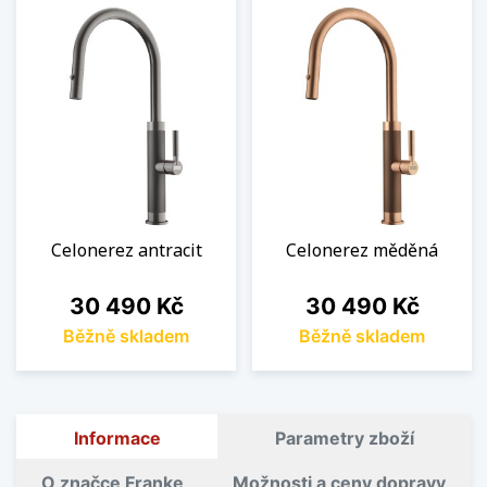
Celonerez antracit
Celonerez měděná
Cena
Cena
30 490 Kč
30 490 Kč
Běžně skladem
Běžně skladem
Informace
Parametry zboží
O značce Franke
Možnosti a ceny dopravy