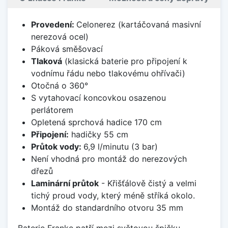
Provedení:
Celonerez (kartáčovaná masivní
nerezová ocel)
Páková směšovací
Tlaková
(klasická baterie pro připojení k
vodnímu řádu nebo tlakovému ohřívači)
Otočná o 360°
S vytahovací koncovkou osazenou
perlátorem
Opletená sprchová hadice 170 cm
Připojení:
hadičky 55 cm
Průtok vody:
6,9 l/minutu (3 bar)
Není vhodná pro montáž do nerezových
dřezů
Laminární průtok
- Křišťálově čistý a velmi
tichý proud vody, který méně stříká okolo.
Montáž do standardního otvoru 35 mm