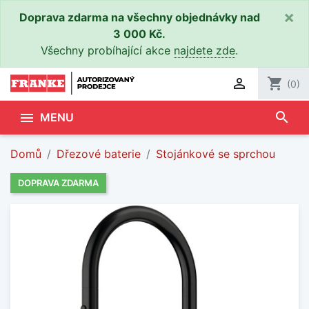
×
Doprava zdarma na všechny objednávky nad
3 000 Kč.
Všechny probíhající akce
najdete zde
.

shopping_cart
(0)
search

MENU
Domů
Dřezové baterie
Stojánkové se sprchou
DOPRAVA ZDARMA