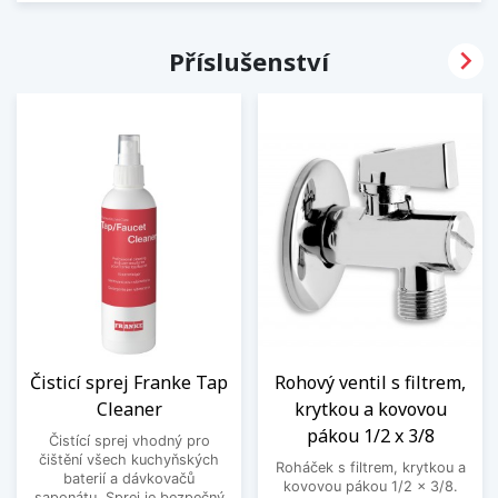

Příslušenství
Čisticí sprej Franke Tap
Rohový ventil s filtrem,
Cleaner
krytkou a kovovou
pákou 1/2 x 3/8
Čistící sprej vhodný pro
čištění všech kuchyňských
Roháček s filtrem, krytkou a
baterií a dávkovačů
kovovou pákou 1/2 x 3/8.
saponátu. Sprej je bezpečný