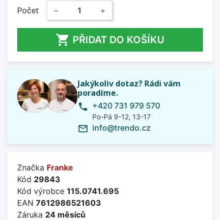
Počet
−
+

PŘIDAT DO KOŠÍKU
Jakýkoliv dotaz? Rádi vám
poradíme.
+420 731 979 570
phone
Po-Pá 9-12, 13-17
info@trendo.cz
mail_outline
Značka
Franke
Kód
29843
Kód výrobce
115.0741.695
EAN
7612986521603
Záruka
24 měsíců