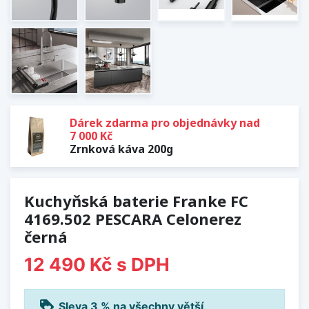
Dárek zdarma pro objednávky nad
7 000 Kč
Zrnková káva 200g
Kuchyňská baterie Franke FC
4169.502 PESCARA Celonerez
černá
12 490 Kč
s DPH
loyalty
Sleva 3 % na všechny větší