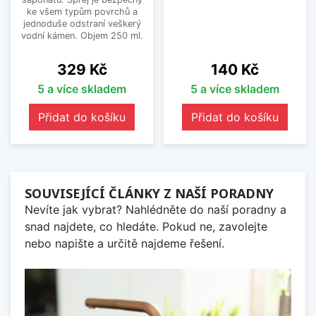
ke všem typům povrchů a
jednoduše odstraní veškerý
vodní kámen. Objem 250 ml.
Cena
Cena
329 Kč
140 Kč
5 a více skladem
5 a více skladem
Přidat do košíku
Přidat do košíku
SOUVISEJÍCÍ ČLÁNKY Z NAŠÍ PORADNY
Nevíte jak vybrat? Nahlédněte do naší poradny a
snad najdete, co hledáte. Pokud ne, zavolejte
nebo napište a určitě najdeme řešení.