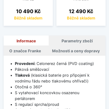
Cena
Cena
10 490 Kč
12 490 Kč
Běžně skladem
Běžně skladem
Informace
Parametry zboží
O značce Franke
Možnosti a ceny dopravy
Provedení:
Celonerez černá (PVD coating)
Páková směšovací
Tlaková
(klasická baterie pro připojení k
vodnímu řádu nebo tlakovému ohřívači)
Otočná o 360°
S vytahovací koncovkou osazenou
perlátorem
S regulací sprcha/proud