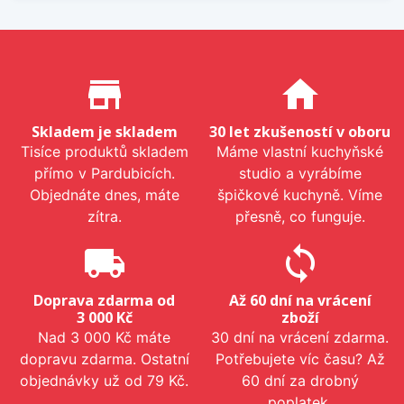
Proč nakupovat u nás?
store_mall_directory
home
Skladem je skladem
30 let zkušeností v oboru
Tisíce produktů skladem
Máme vlastní kuchyňské
přímo v Pardubicích.
studio a vyrábíme
Objednáte dnes, máte
špičkové kuchyně. Víme
zítra.
přesně, co funguje.
local_shipping
sync
Doprava zdarma od
Až 60 dní na vrácení
3 000 Kč
zboží
Nad 3 000 Kč máte
30 dní na vrácení zdarma.
dopravu zdarma. Ostatní
Potřebujete víc času? Až
objednávky už od 79 Kč.
60 dní za drobný
poplatek.