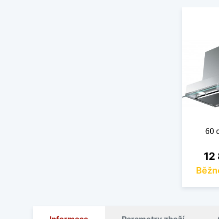
60 
Cen
12
Běžn