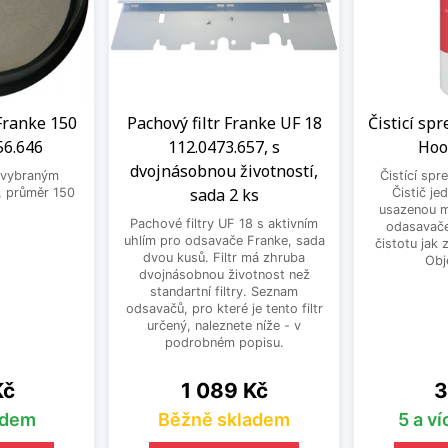
Franke 150
Pachový filtr Franke UF 18
Čisticí sp
56.646
112.0473.657, s
Hoo
dvojnásobnou životností,
 vybraným
Čistící spr
sada 2 ks
 průměr 150
Čistič je
usazenou m
Pachové filtry UF 18 s aktivním
odasavače
uhlím pro odsavače Franke, sada
čistotu jak 
dvou kusů. Filtr má zhruba
Obj
dvojnásobnou životnost než
standartní filtry. Seznam
odsavačů, pro které je tento filtr
určený, naleznete níže - v
podrobném popisu.
Cena
C
Kč
1 089 Kč
3
adem
Běžně skladem
5 a v