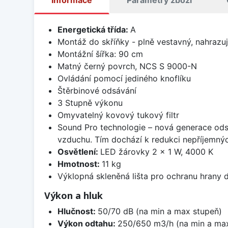
Informace
Parametry zboží
Energetická třída:
A
Montáž do skříňky - plně vestavný, nahrazu
Montážní šířka: 90 cm
Matný černý povrch, NCS S 9000-N
Ovládání pomocí jediného knoflíku
Štěrbinové odsávání
3 Stupně výkonu
Omyvatelný kovový tukový filtr
Sound Pro technologie – nová generace odsa
vzduchu. Tím dochází k redukci nepříjemnýc
Osvětlení:
LED žárovky 2 × 1 W, 4000 K
Hmotnost:
11 kg
Výklopná skleněná lišta pro ochranu hrany 
Výkon a hluk
Hlučnost:
50/70 dB (na min a max stupeň)
Výkon odtahu:
250/650 m3/h (na min a max