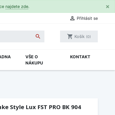
×
kce
najdete zde
.

Přihlásit se

shopping_cart
Košík
(0)
ADNA
VŠE O
KONTAKT
NÁKUPU
ke Style Lux FST PRO BK 904