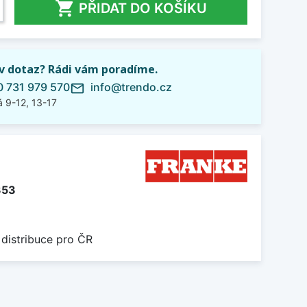

PŘIDAT DO KOŠÍKU
iv dotaz? Rádi vám poradíme.
 731 979 570
info@trendo.cz
mail_outline
 9-12, 13-17
353
 distribuce pro ČR