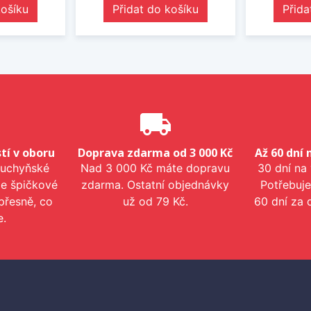
košíku
Přidat do košíku
Přida
e
local_shipping
tí v oboru
Doprava zdarma od 3 000 Kč
Až 60 dní 
kuchyňské
Nad 3 000 Kč máte dopravu
30 dní na
me špičkové
zdarma. Ostatní objednávky
Potřebuje
přesně, co
už od 79 Kč.
60 dní za 
e.