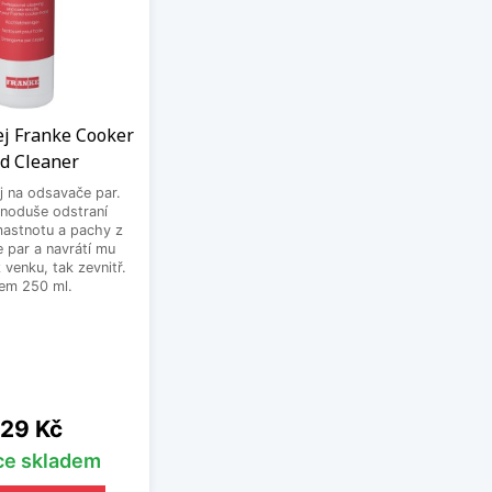
rej Franke Cooker
d Cleaner
ej na odsavače par.
dnoduše odstraní
astnotu a pachy z
 par a navrátí mu
z venku, tak zevnitř.
em 250 ml.
ena
29 Kč
íce skladem