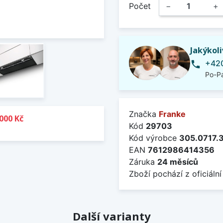
Počet
−
+
Jakýkol
+420
phone
Po-Pá
Značka
Franke
000 Kč
Kód
29703
Kód výrobce
305.0717.
EAN
7612986414356
Záruka
24 měsíců
Zboží pochází z oficiální
Další varianty