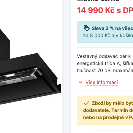
14 990 Kč
s D
loyalty
Sleva 3 % na všec
za 8 000 Kč a v koší
Vestavný odsavač par k 
energetická třída A, šíř
hlučnost 70 dB, maximál
expand_more
Více informací

Zboží by mělo být
dodavatele. Termín d
nebo na prodejně v P