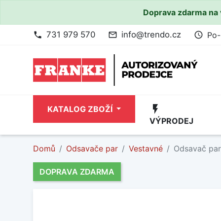
Doprava zdarma na 
731 979 570
info@trendo.cz
Po-
phone
mail_outline
access_time
flash_on
KATALOG ZBOŽÍ
VÝPRODEJ
Domů
Odsavače par
Vestavné
Odsavač par
DOPRAVA ZDARMA