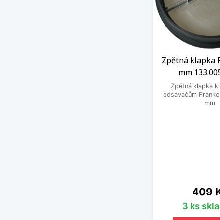
Zpětná klapka 
mm 133.00
Zpětná klapka k
odsavačům Franke,
mm
Cena
409 
3 ks skl