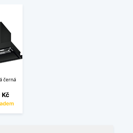
á černá
 Kč
ladem