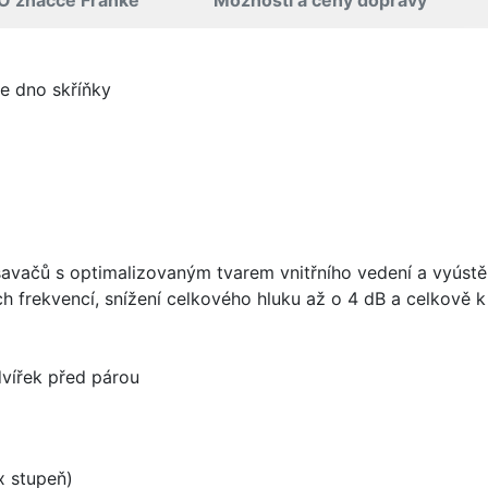
O značce Franke
Možnosti a ceny dopravy
je dno skříňky
vačů s optimalizovaným tvarem vnitřního vedení a vyústění
h frekvencí, snížení celkového hluku až o 4 dB a celkově
dvířek před párou
 stupeň)