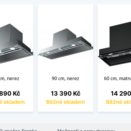
cm, nerez
90 cm, nerez
60 cm, matn
a
Cena
Cena
 890 Kč
13 390 Kč
14 290
ě skladem
Běžně skladem
Běžně sk