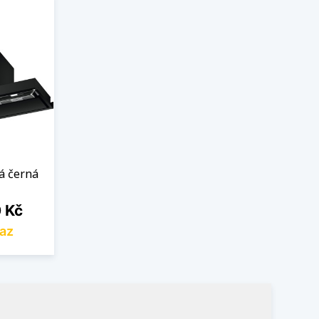
á černá
 Kč
az