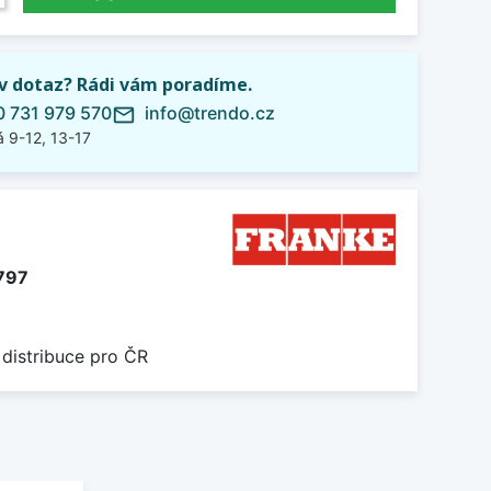
iv dotaz? Rádi vám poradíme.
 731 979 570
info@trendo.cz
mail_outline
 9-12, 13-17
797
 distribuce pro ČR