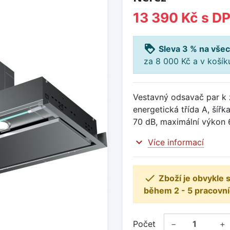
13 390 Kč
s D
loyalty
Sleva 3 % na všec
za 8 000 Kč a v koší
Vestavný odsavač par k 
energetická třída A, šíř
70 dB, maximální výkon
expand_more
Více informací

Zboží je obvykle
během 2 - 5 pracovní
Počet
−
+