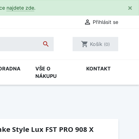
×
kce
najdete zde
.

Přihlásit se

shopping_cart
Košík
(0)
ORADNA
VŠE O
KONTAKT
NÁKUPU
ke Style Lux FST PRO 908 X