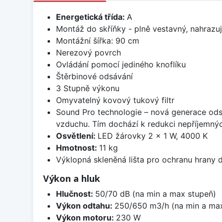
Energetická třída:
A
Montáž do skříňky - plně vestavný, nahrazu
Montážní šířka: 90 cm
Nerezový povrch
Ovládání pomocí jediného knoflíku
Štěrbinové odsávání
3 Stupně výkonu
Omyvatelný kovový tukový filtr
Sound Pro technologie – nová generace odsa
vzduchu. Tím dochází k redukci nepříjemnýc
Osvětlení:
LED žárovky 2 × 1 W, 4000 K
Hmotnost:
11 kg
Výklopná skleněná lišta pro ochranu hrany 
Výkon a hluk
Hlučnost:
50/70 dB (na min a max stupeň)
Výkon odtahu:
250/650 m3/h (na min a max
Výkon motoru:
230 W