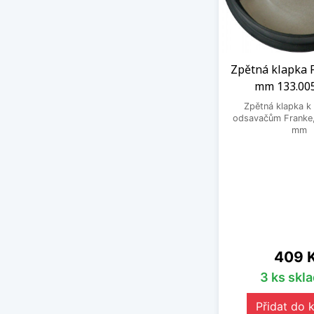
Zpětná klapka 
mm 133.00
Zpětná klapka k
odsavačům Franke,
mm
Cena
409 
3 ks skl
Přidat do 