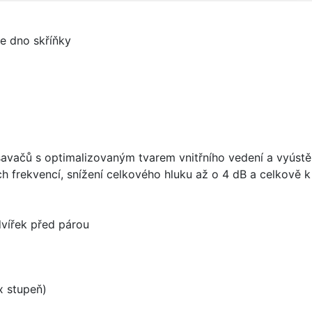
je dno skříňky
vačů s optimalizovaným tvarem vnitřního vedení a vyústění
h frekvencí, snížení celkového hluku až o 4 dB a celkově
dvířek před párou
 stupeň)