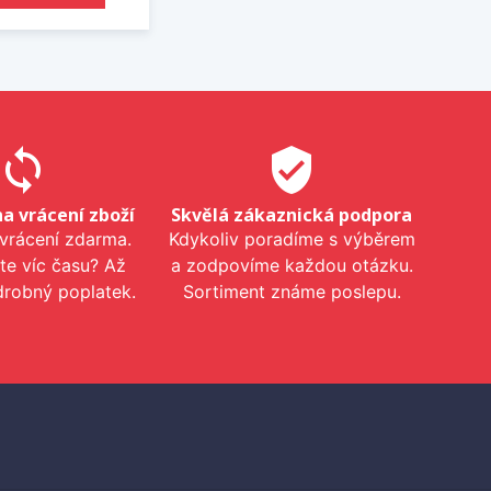
sync
verified_user
na vrácení zboží
Skvělá zákaznická podpora
 vrácení zdarma.
Kdykoliv poradíme s výběrem
te víc času? Až
a zodpovíme každou otázku.
drobný poplatek.
Sortiment známe poslepu.