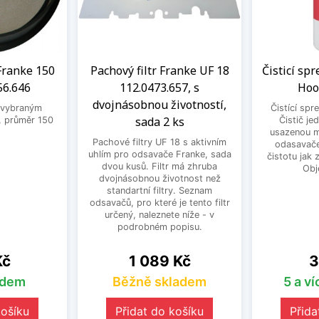
Franke 150
Pachový filtr Franke UF 18
Čisticí sp
56.646
112.0473.657, s
Hoo
dvojnásobnou životností,
 vybraným
Čistící spr
sada 2 ks
 průměr 150
Čistič je
usazenou m
Pachové filtry UF 18 s aktivním
odasavače
uhlím pro odsavače Franke, sada
čistotu jak 
dvou kusů. Filtr má zhruba
Obj
dvojnásobnou životnost než
standartní filtry. Seznam
odsavačů, pro které je tento filtr
určený, naleznete níže - v
podrobném popisu.
Cena
C
Kč
1 089 Kč
3
adem
Běžně skladem
5 a v
košíku
Přidat do košíku
Přida