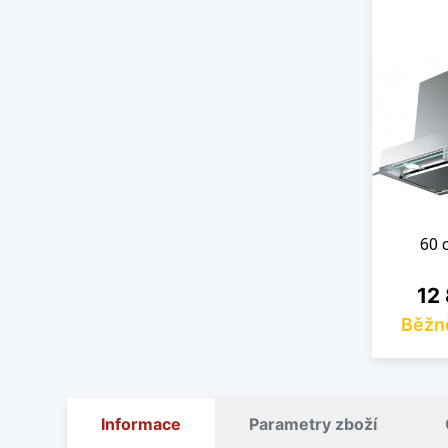
60 
Cen
12
Běžn
Informace
Parametry zboží