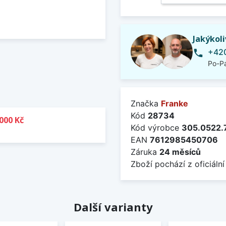
Jakýkol
+420
phone
Po-Pá
Značka
Franke
Kód
28734
000 Kč
Kód výrobce
305.0522.
EAN
7612985450706
Záruka
24 měsíců
Zboží pochází z oficiální
Další varianty