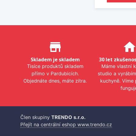
Proč nakupovat u nás?
store_mall_directory
hom
Skladem je skladem
30 let zkušenos
Tisíce produktů skladem
Máme vlastní 
přímo v Pardubicích.
studio a vyrábí
Objednáte dnes, máte zítra.
kuchyně. Víme 
funguj
Člen skupiny
TRENDO s.r.o.
Přejít na centrální eshop www.trendo.cz