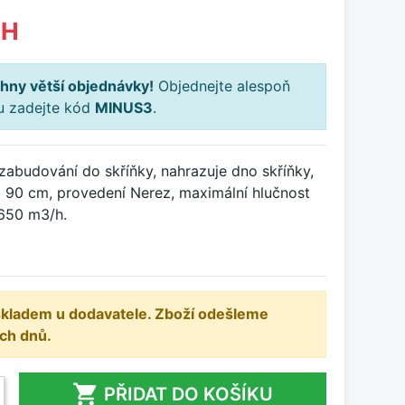
PH
hny větší objednávky!
Objednejte alespoň
ku zadejte kód
MINUS3
.
zabudování do skříňky, nahrazuje dno skříňky,
ka 90 cm, provedení Nerez, maximální hlučnost
 650 m3/h.
 skladem u dodavatele. Zboží odešleme
ch dnů.

PŘIDAT DO KOŠÍKU