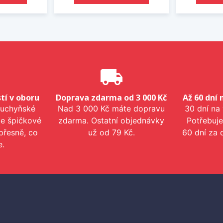
e
local_shipping
tí v oboru
Doprava zdarma od 3 000 Kč
Až 60 dní 
kuchyňské
Nad 3 000 Kč máte dopravu
30 dní na
me špičkové
zdarma. Ostatní objednávky
Potřebuje
přesně, co
už od 79 Kč.
60 dní za 
e.