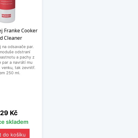
rej Franke Cooker
d Cleaner
ej na odsavače par.
dnoduše odstraní
astnotu a pachy z
 par a navrátí mu
z venku, tak zevnitř.
em 250 ml.
ena
29 Kč
íce skladem
t do košíku