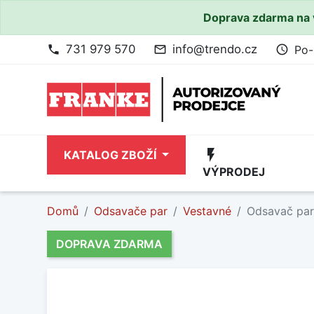
Doprava zdarma na 
731 979 570
info@trendo.cz
Po-
phone
mail_outline
access_time
flash_on
KATALOG ZBOŽÍ
VÝPRODEJ
Domů
Odsavače par
Vestavné
Odsavač par
DOPRAVA ZDARMA