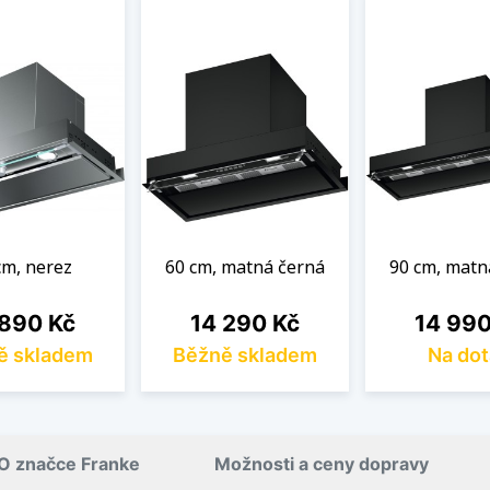
cm, nerez
60 cm, matná černá
90 cm, matn
a
Cena
Cena
 890 Kč
14 290 Kč
14 990
ě skladem
Běžně skladem
Na dot
O značce Franke
Možnosti a ceny dopravy