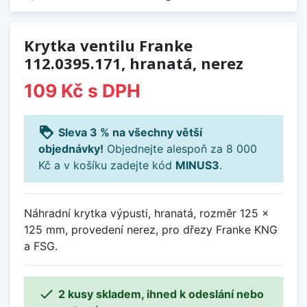
Krytka ventilu Franke
112.0395.171, hranatá, nerez
109 Kč
s DPH
loyalty
Sleva 3 % na všechny větší
objednávky!
Objednejte alespoň za 8 000
Kč a v košíku zadejte kód
MINUS3
.
Náhradní krytka výpusti, hranatá, rozměr 125 x
125 mm, provedení nerez, pro dřezy Franke KNG
a FSG.

2 kusy skladem, ihned k odeslání nebo