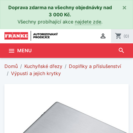
×
Doprava zdarma na všechny objednávky nad
3 000 Kč.
Všechny probíhající akce
najdete zde
.

shopping_cart
(0)
search

MENU
Domů
Kuchyňské dřezy
Doplňky a příslušenství
Výpusti a jejich krytky