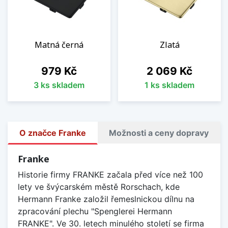
Matná černá
Zlatá
Cena
Cena
979 Kč
2 069 Kč
3 ks skladem
1 ks skladem
O značce Franke
Možnosti a ceny dopravy
Franke
Historie firmy FRANKE začala před více než 100
lety ve švýcarském městě Rorschach, kde
Hermann Franke založil řemeslnickou dílnu na
zpracování plechu "Spenglerei Hermann
FRANKE". Ve 30. letech minulého století se firma