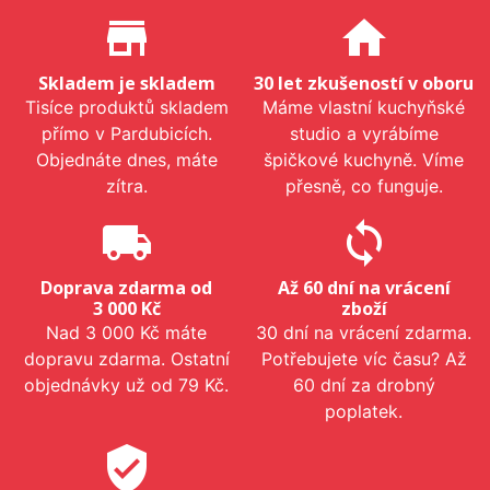
Proč nakupovat u nás?
store_mall_directory
home
Skladem je skladem
30 let zkušeností v oboru
Tisíce produktů skladem
Máme vlastní kuchyňské
přímo v Pardubicích.
studio a vyrábíme
Objednáte dnes, máte
špičkové kuchyně. Víme
zítra.
přesně, co funguje.
local_shipping
sync
Doprava zdarma od
Až 60 dní na vrácení
3 000 Kč
zboží
Nad 3 000 Kč máte
30 dní na vrácení zdarma.
dopravu zdarma. Ostatní
Potřebujete víc času? Až
objednávky už od 79 Kč.
60 dní za drobný
poplatek.
verified_user