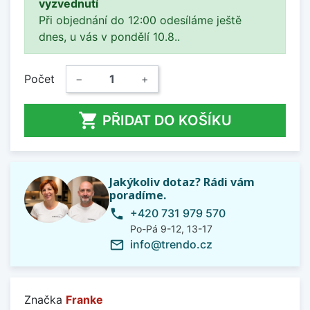
vyzvednutí
Při objednání do 12:00 odesíláme ještě
dnes, u vás v pondělí 10.8..
Počet
−
+

PŘIDAT DO KOŠÍKU
Jakýkoliv dotaz? Rádi vám
poradíme.
+420 731 979 570
phone
Po-Pá 9-12, 13-17
info@trendo.cz
mail_outline
Značka
Franke