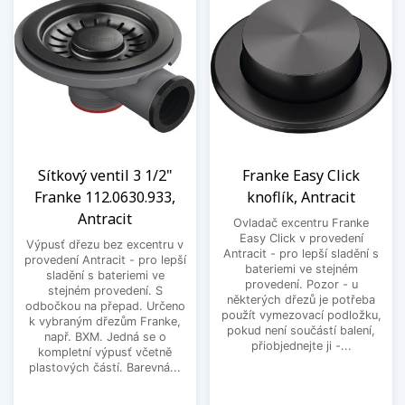
Sítkový ventil 3 1/2"
Franke Easy Click
Franke 112.0630.933,
knoflík, Antracit
Antracit
Ovladač excentru Franke
Easy Click v provedení
Výpusť dřezu bez excentru v
Antracit - pro lepší sladění s
provedení Antracit - pro lepší
bateriemi ve stejném
sladění s bateriemi ve
provedení. Pozor - u
stejném provedení. S
některých dřezů je potřeba
odbočkou na přepad. Určeno
použít vymezovací podložku,
k vybraným dřezům Franke,
pokud není součástí balení,
např. BXM. Jedná se o
přiobjednejte ji -...
kompletní výpusť včetně
plastových částí. Barevná...