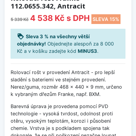
112.0655.342, Antracit
4 538 Kč
s DPH
SLEVA 15%
5 339 Kč
loyalty
Sleva 3 % na všechny větší
objednávky!
Objednejte alespoň za 8 000
Kč a v košíku zadejte kód
MINUS3
.
Rolovací rošt v provedení Antracit - pro lepší
sladění s bateriemi ve stejném provedení.
Nerez/guma, rozměr 468 x 440 x 9 mm, určeno
k vybraným dřezům Franke, např. BXM.
Barevná úprava je provedena pomocí PVD
technologie - vysoká tvrdost, odolnost proti
otěru, vysokým teplotám, korozi i působení
chemie. Vrstva je s podkladem spojena tak
dokonale, že se při poškození nezačne loupat.