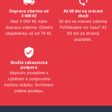
local_shipping
sync
Doprava zdarma od
Až 60 dní na vrácení
3 000 Kč
zboží
Nad 3 000 Kč máte
30 dní na vrácení zdarma.
dopravu zdarma. Ostatní
Potřebujete víc času? Až
objednávky už od 79 Kč.
60 dní za drobný
poplatek.
verified_user
Skvělá zákaznická
podpora
Kdykoliv poradíme s
výběrem a zodpovíme
každou otázku. Sortiment
známe poslepu.