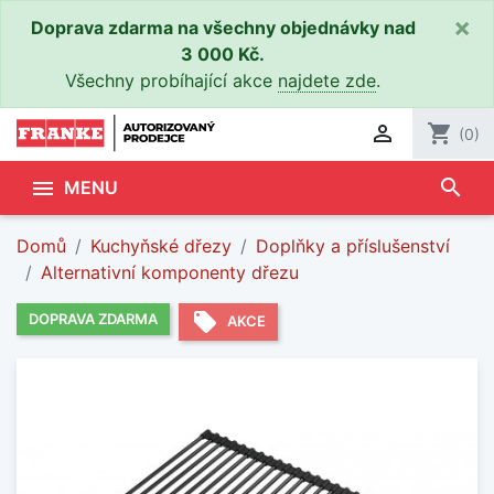
×
Doprava zdarma na všechny objednávky nad
3 000 Kč.
Všechny probíhající akce
najdete zde
.

shopping_cart
(0)
search

MENU
Domů
Kuchyňské dřezy
Doplňky a příslušenství
Alternativní komponenty dřezu
local_offer
DOPRAVA ZDARMA
AKCE