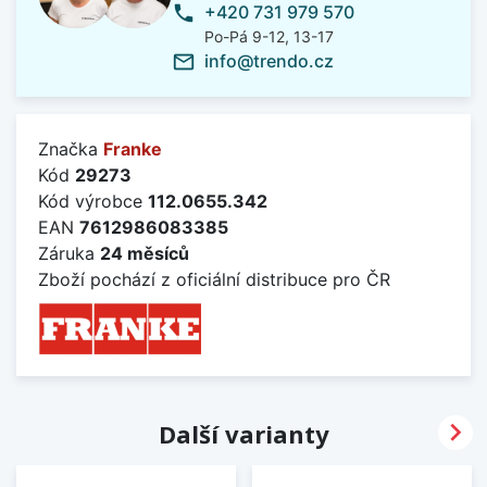
+420 731 979 570
phone
Po-Pá 9-12, 13-17
info@trendo.cz
mail_outline
Značka
Franke
Kód
29273
Kód výrobce
112.0655.342
EAN
7612986083385
Záruka
24 měsíců
Zboží pochází z oficiální distribuce pro ČR

Další varianty