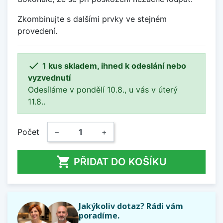
Zkombinujte s dalšími prvky ve stejném
provedení.

1 kus skladem, ihned k odeslání nebo
vyzvednutí
Odesíláme v pondělí 10.8., u vás v úterý
11.8..
Počet
−
+

PŘIDAT DO KOŠÍKU
Jakýkoliv dotaz? Rádi vám
poradíme.