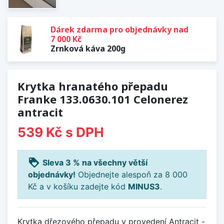
Dárek zdarma pro objednávky nad
7 000 Kč
Zrnková káva 200g
Krytka hranatého přepadu
Franke 133.0630.101 Celonerez
antracit
539 Kč
s DPH
loyalty
Sleva 3 % na všechny větší
objednávky!
Objednejte alespoň za 8 000
Kč a v košíku zadejte kód
MINUS3
.
Krytka dřezového přepadu v provedení Antracit -