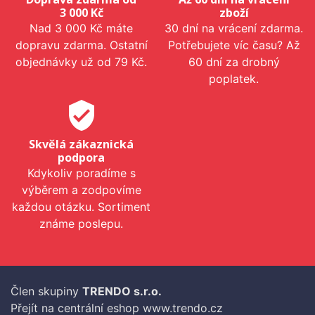
3 000 Kč
zboží
Nad 3 000 Kč máte
30 dní na vrácení zdarma.
dopravu zdarma. Ostatní
Potřebujete víc času? Až
objednávky už od 79 Kč.
60 dní za drobný
poplatek.
verified_user
Skvělá zákaznická
podpora
Kdykoliv poradíme s
výběrem a zodpovíme
každou otázku. Sortiment
známe poslepu.
Člen skupiny
TRENDO s.r.o.
Přejít na centrální eshop www.trendo.cz