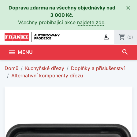
×
Doprava zdarma na všechny objednávky nad
3 000 Kč.
Všechny probíhající akce
najdete zde
.

shopping_cart
(0)
search

MENU
Domů
Kuchyňské dřezy
Doplňky a příslušenství
Alternativní komponenty dřezu