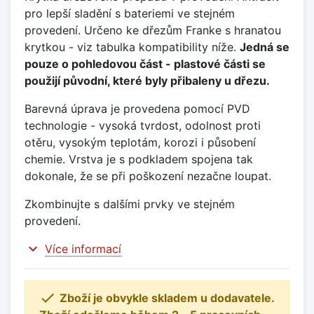
pro lepší sladění s bateriemi ve stejném
provedení. Určeno ke dřezům Franke s hranatou
krytkou - viz tabulka kompatibility níže.
Jedná se
pouze o pohledovou část - plastové části se
použijí původní, které byly přibaleny u dřezu.
Barevná úprava je provedena pomocí PVD
technologie - vysoká tvrdost, odolnost proti
otěru, vysokým teplotám, korozi i působení
chemie. Vrstva je s podkladem spojena tak
dokonale, že se při poškození nezačne loupat.
Zkombinujte s dalšími prvky ve stejném
provedení.
expand_more
Více informací

Zboží je obvykle skladem u dodavatele.