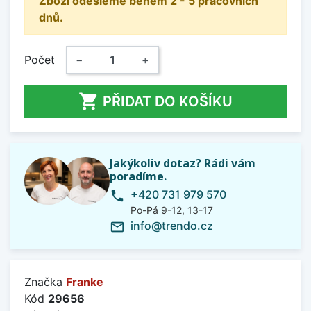
Zboží odešleme během 2 - 5 pracovních
dnů.
Počet
−
+

PŘIDAT DO KOŠÍKU
Jakýkoliv dotaz? Rádi vám
poradíme.
+420 731 979 570
phone
Po-Pá 9-12, 13-17
info@trendo.cz
mail_outline
Značka
Franke
Kód
29656