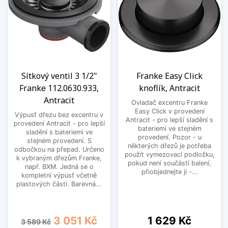
Sítkový ventil 3 1/2"
Franke Easy Click
Franke 112.0630.933,
knoflík, Antracit
Antracit
Ovladač excentru Franke
Easy Click v provedení
Výpusť dřezu bez excentru v
Antracit - pro lepší sladění s
provedení Antracit - pro lepší
bateriemi ve stejném
sladění s bateriemi ve
provedení. Pozor - u
stejném provedení. S
některých dřezů je potřeba
odbočkou na přepad. Určeno
použít vymezovací podložku,
k vybraným dřezům Franke,
pokud není součástí balení,
např. BXM. Jedná se o
přiobjednejte ji -...
kompletní výpusť včetně
plastových částí. Barevná...
Běžná cena
Cena
Cena
3 051 Kč
1 629 Kč
3 589 Kč