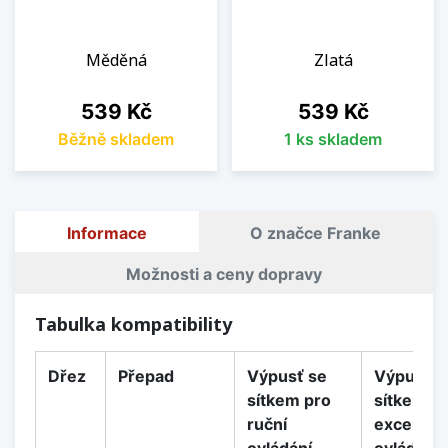
Měděná
Zlatá
Cena
Cena
539 Kč
539 Kč
Běžně skladem
1 ks skladem
Informace
O značce Franke
Možnosti a ceny dopravy
Tabulka kompatibility
Dřez
Přepad
Výpusť se
Výpusť s
sítkem pro
sítkem p
ruční
excentri