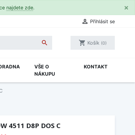
×
kce
najdete zde
.

Přihlásit se

shopping_cart
Košík
(0)
ORADNA
VŠE O
KONTAKT
NÁKUPU
C
W 4511 D8P DOS C