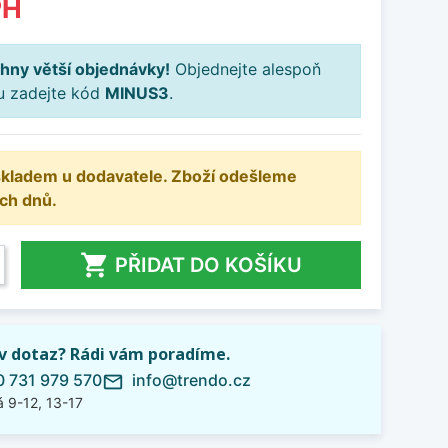
PH
hny větší objednávky!
Objednejte alespoň
ku zadejte kód
MINUS3
.
 skladem u dodavatele. Zboží odešleme
ch dnů.

PŘIDAT DO KOŠÍKU
iv dotaz? Rádi vám poradíme.
 731 979 570
info@trendo.cz
mail_outline
 9-12, 13-17