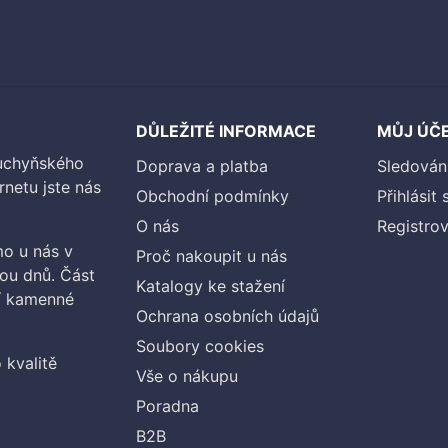
DŮLEŽITÉ INFORMACE
MŮJ ÚČ
kuchyňského
Doprava a platba
Sledován
rnetu jste nás
Obchodní podmínky
Přihlásit 
O nás
Registrov
o u nás v
Proč nakoupit u nás
vou dnů. Část
Katalogy ke stažení
ší kamenné
Ochrana osobních údajů
Soubory cookies
 kvalitě
Vše o nákupu
Poradna
B2B