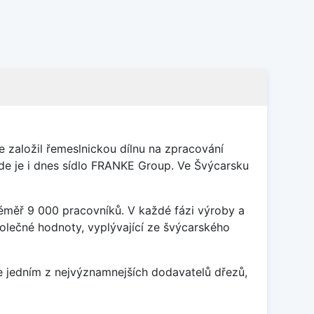
 založil řemeslnickou dílnu na zpracování
kde je i dnes sídlo FRANKE Group. Ve Švýcarsku
éměř 9 000 pracovníků. V každé fázi výroby a
olečné hodnoty, vyplývající ze švýcarského
ce jedním z nejvýznamnejších dodavatelů dřezů,