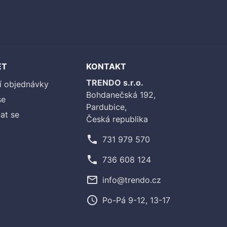
ET
KONTAKT
TRENDO s.r.o.
í objednávky
Bohdanečská 192,
se
Pardubice,
at se
Česká republika
phone
731 979 570
phone
736 608 124
mail_outline
info@trendo.cz
access_time
Po-Pá 9-12, 13-17