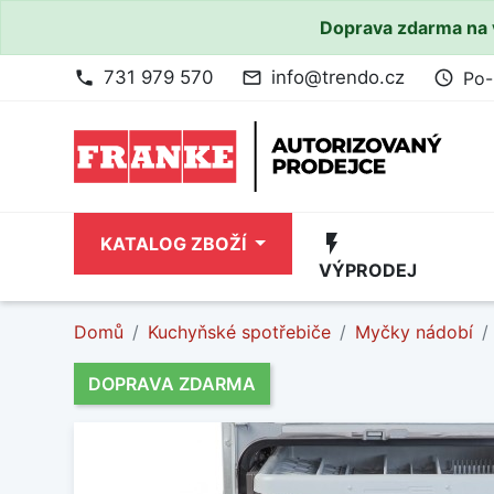
Doprava zdarma na 
731 979 570
info@trendo.cz
Po-
phone
mail_outline
access_time
flash_on
KATALOG ZBOŽÍ
VÝPRODEJ
Domů
Kuchyňské spotřebiče
Myčky nádobí
DOPRAVA ZDARMA