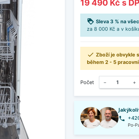
19 490 Kč
s D
loyalty
Sleva 3 % na všec
za 8 000 Kč a v koší

Zboží je obvykle
během 2 - 5 pracovní
Počet
−
+
Jakýkol
+420
phone
Po-Pá